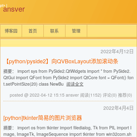
ansver
博客园
首页
联系
管理
2022年4月12日
【python/pyside2】向QVBoxLayout添加滚动条
摘要： import sys from PySide2.QtWidgets import * from PySide2.
QtGui import QFont from PySide2 import QtCore font = QFont() fon
t.setPointSize(20) class NewBu
阅读全文
posted @ 2022-04-12 15:15 ansver
阅读(1152)
评论(0)
推荐(0)
2022年4月4日
[python]tkinter简易的图片浏览器
摘要： import os from tkinter import filedialog, Tk from PIL import I
mage, ImageTk, ImageSequence import tkinter from win32com.sh