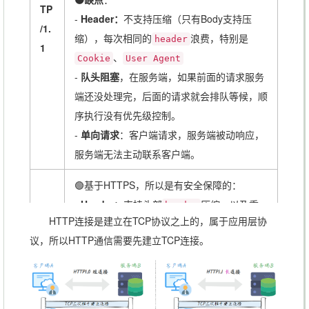
TP
-
Header：
不支持压缩（只有Body支持压
/1.
缩），每次相同的
浪费，特别是
header
1
、
Cookie
User Agent
-
队头阻塞
，在服务端，如果前面的请求服务
端还没处理完，后面的请求就会排队等候，顺
序执行没有优先级控制。
-
单向请求
：客户端请求，服务端被动响应，
服务端无法主动联系客户端。
🟢基于HTTPS，所以是有安全保障的：
-
Header
：支持头部
压缩，以及重
header
HTTP连接是建立在TCP协议之上的，属于应用层协
复
的优化。
header
议，所以HTTP通信需要先建立TCP连接。
-
帧数据
：
都是二进制格式，
header/body
HT
统称为帧（frame）。HTTP/1.1的
为
header
TP
文本（ASCII编码），
支持文本/二进
body
/2
制。