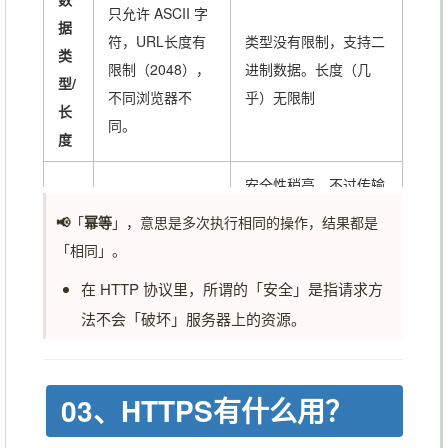
只允许 ASCII 字
据
符，URL长度有
类型没有限制，支持二
类
限制（2048），
进制数据。长度（几
型/
不同浏览器不
乎）无限制
长
同。
度
安全性稍高，不过传输
安
安全性更低，数
过程也是明文的，不会
📢
「
幂等
」，意思是多次执行相同的操作，结果都是
全
据在URL中容易
在浏览记录、日志中存
「相同」。
性
暴露
储
在 HTTP 协议里，所谓的「安全」是指请求方
回
法不会「破坏」服务器上的资源。
无副作用（幂
有副作用，数据会被重
退/
等），可重复访
新提交（不幂等），浏
刷
问，因为只是
读
览器一般会提示用户数
新
03、HTTPS有什么用？
取
信息
据会被重新提交
？