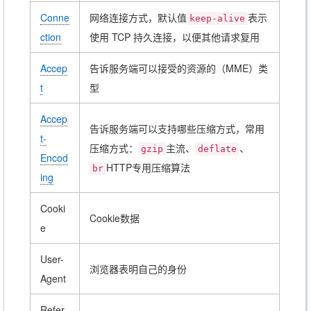
Conne
网络连接方式，默认值
表示
keep-alive
ction
使用 TCP 持久连接，以便其他请求复用
Accep
告诉服务端可以接受的资源的（MME）类
t
型
Accep
告诉服务端可以支持哪些压缩方式，常用
t-
压缩方式：
主流、
、
gzip
deflate
Encod
HTTP专用压缩算法
br
ing
Cooki
Cookie数据
e
User-
浏览器表明自己的身份
Agent
Refer