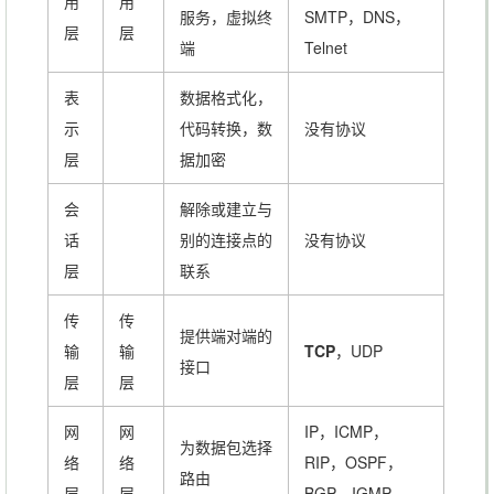
用
用
服务，虚拟终
SMTP，DNS，
层
层
端
Telnet
表
数据格式化，
示
代码转换，数
没有协议
层
据加密
会
解除或建立与
话
别的连接点的
没有协议
层
联系
传
传
提供端对端的
输
输
TCP
，UDP
接口
层
层
网
网
IP，ICMP，
为数据包选择
络
络
RIP，OSPF，
路由
层
层
BGP，IGMP