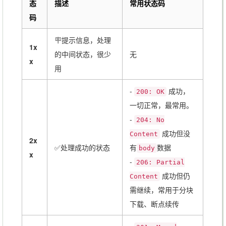
态
描述
常用状态码
码
🪧提示信息，处理
1x
的中间状态，很少
无
x
用
-
成功，
200: OK
一切正常，最常用。
-
204: No
成功但没
Content
2x
✅处理成功的状态
有
数据
body
x
-
206: Partial
成功但仍
Content
需继续，常用于分块
下载、断点续传