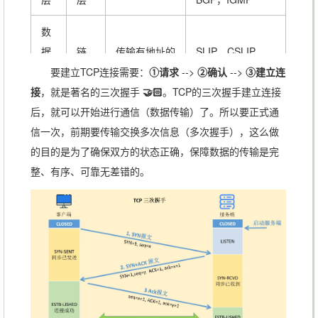
数
据
链
传输有地址的
SLIP，CSLIP，
链
路
帧以及错误检
PPP，ARP，
要建立TCP连接需要：
①请求
-->
②确认
-->
③建立连
路
层
测功能
RARP，MTU
接
，就是著名的三次握手
🤝🏻
。TCP的三次握手建立连接
层
后，就可以开始进行通信（数据传输）了。所以要正式通
信一次，前期要传输交换多次信息（多次握手），这么做
物
以二进制数据
IS02110，
的目的是为了确保双方的状态正确，保障数据的传输是完
理
形式在物理媒
IEEE802，
整、有序、可靠无差错的。
层
体上传输数据
IEEE802.2