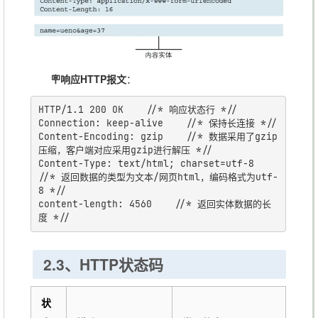
nt-
发送的实体数据采用的编码类型（压缩方
Encod
式），和Accept-Encoding对应
ing
🪧响应HTTP报文
：
Transf
er-
HTTP/1.1 200 OK    //* 响应状态行 *//

值
表示分块传输数据
chunked
Connection: keep-alive    //* 保持长连接 *//

Encod
Content-Encoding: gzip    //* 数据采用了gzip
ing
压缩，客户端对应采用gzip进行解压 *//

Content-Type: text/html; charset=utf-8    
//* 返回数据的类型为文本/网页html，编码格式为utf-
Server
表示服务器名称
8 *//

content-length: 4560    //* 返回实体数据的长
Set-
Cooki
后端设置的 Cookie 信息
e
2.3、HTTP状态码
Expire
缓存过期时长
状
s