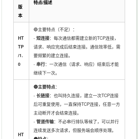
特点/描述
版
本
🔵主要特点（不足）：
HT
-
短连接
：每次通信都需建立新的TCP连接，
TP
请求、响应完成后结束连接。通信效率低，需
/1.
要频繁的建立连接。
0
-
串行
：一次通信（请求、响应）结束后才能
继续下一次。
🔵主要特点
：
-
长链接
：也叫持久连接，建立一次TCP连接
后可重复使用，一直保持TCP连接，任意一方
主动断开才会结束连接。
-
管道传输
：不必串行排队等候了，可以并行
连续发送多次请求，但服务端会顺序处理。
HT
🟠缺点
：