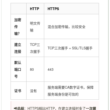
HTTP
HTTPS
加密
明文传
传
混合加密传输，比较安全
输
输？
建立
TCP三
TCP三次握手 + SSL/TLS握手
连接
次握手
默认
端口
80
443
号
服务端需要CA数字证书，保障
证书
没有
服务端身份是可信的
📢总结
：HTTPS相比HTTP，在建立连接时多了
一次握