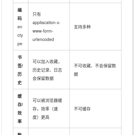
编
只有
码
appliacation-x-
en
支持多种
www-form-
cty
urlencoded
pe
书
可以加入收藏，
签/
不可收藏、不会保留数
历史记录、日志
历
据
会保留数据
史
缓
可以被浏览器缓
存/
存，效率（速
不可缓存
效
度）更高
率
数