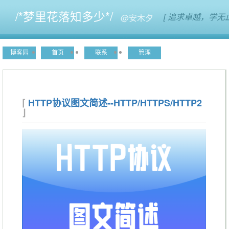
/*梦里花落知多少*/
[ 追求卓越，学无
博客园
首页
联系
管理
HTTP协议图文简述--HTTP/HTTPS/HTTP2