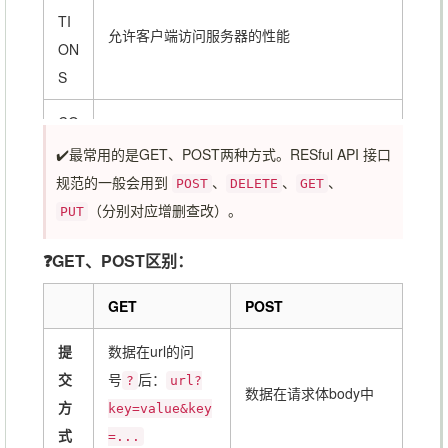
TI
允许客户端访问服务器的性能
ON
S
CO
HTTP/1.1协议中预留给能够将连接改为管道
NN
✔️最常用的是GET、POST两种方式。RESful API 接口
方式的代理服务器。通常用于SSL加密服务器
EC
规范的一般会用到
、
、
、
POST
DELETE
GET
的链接（经由非加密的HTTP代理服务器）。
T
（分别对应增删查改）。
PUT
❓GET、POST区别：
GET
POST
提
数据在url的问
交
号
后：
?
url?
数据在请求体body中
方
key=value&key
式
=...