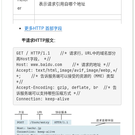
表示请求引用自哪个地址
er
🪧响应
更多HTTP 首部字段
头
第一行为
状态行
：
HTTP协议版本 状态码
🪧请求HTTP报文
：
status
，空格分割
状态码描述
-line
GET / HTTP/1.1    //* 请求行，URL中的域名部分
再Host字段， *//

Host: www.baidu.com    //* 请求的地址 *//

Conte
Accept: text/html,image/avif,image/webp,*/
nt-
*;    //* 告诉服务端可以接受的资源的（MME）类型 
服务器返回数据的长度
Lengt
*//

Accept-Encoding: gzip, deflate, br  //* 告
h
诉服务端可以支持哪些压缩方式 *//

Conte
资源的（MME）类型，告诉客户端是什么
nt-
类型的资源
Type
Conte