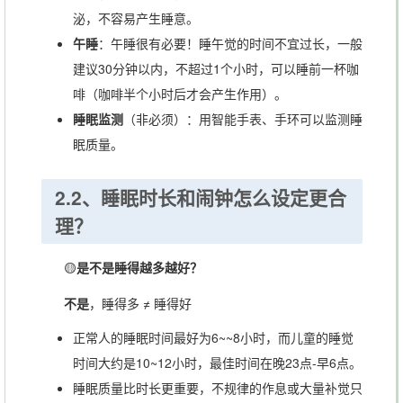
泌，不容易产生睡意。
午睡
：午睡很有必要！睡午觉的时间不宜过长，一般
建议30分钟以内，不超过1个小时，可以睡前一杯咖
啡（咖啡半个小时后才会产生作用）。
睡眠监测
（非必须）：用智能手表、手环可以监测睡
眠质量。
2.2、睡眠时长和闹钟怎么设定更合
理？
🟡
是不是睡得越多越好？
不是
，睡得多 ≠ 睡得好
正常人的睡眠时间最好为6~~8小时，而儿童的睡觉
时间大约是10~12小时，最佳时间在晚23点-早6点。
睡眠质量比时长更重要，不规律的作息或大量补觉只