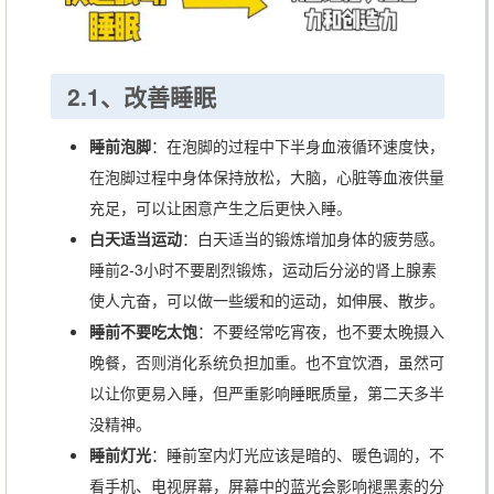
2.1、改善睡眠
睡前泡脚
：在泡脚的过程中下半身血液循环速度快，
在泡脚过程中身体保持放松，大脑，心脏等血液供量
充足，可以让困意产生之后更快入睡。
白天适当运动
：白天适当的锻炼增加身体的疲劳感。
睡前2-3小时不要剧烈锻炼，运动后分泌的肾上腺素
使人亢奋，可以做一些缓和的运动，如伸展、散步。
睡前不要吃太饱
：不要经常吃宵夜，也不要太晚摄入
晚餐，否则消化系统负担加重。也不宜饮酒，虽然可
以让你更易入睡，但严重影响睡眠质量，第二天多半
没精神。
睡前灯光
：睡前室内灯光应该是暗的、暖色调的，不
看手机、电视屏幕，屏幕中的蓝光会影响褪黑素的分