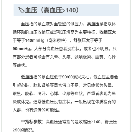
🏷️血压（高血压>140）
血压指的是血液对血管壁的侧压力，
高血压
是指以体
循环动脉血压收缩压或舒张压增高为主要特征，
收缩压大
于等于140
mmHg（毫米汞柱），
舒张压大于等于
90mmHg
。大部分高血压患者没症状，或者也不明显。只
有部分患者可能会有头晕、头疼、颈项板紧、疲劳、心悸
等症状。
低血压
指的是血压低于90/60毫米汞柱，低血压主要会
引起心脏、脑和肾脏等器官供血不足，常见症状为头晕、
眼黑、肢软、冷汗、心悸、少尿等症状，严重者表现为晕
厥或休克。通常低血压没有症状，一般出现在体质瘦弱的
人群，也有遗传的可能性。
🪧
指标参数
：高血压通常指的是收缩压≥140、舒张压
≥90的情况。