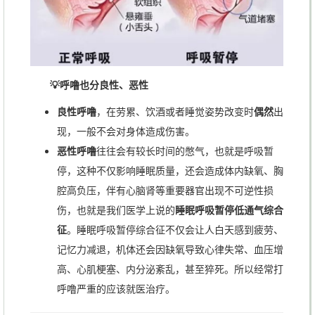
💡呼噜也分良性、恶性
良性呼噜
，在劳累、饮酒或者睡觉姿势改变时
偶然
出
现，一般不会对身体造成伤害。
恶性呼噜
往往会有较长时间的憋气，也就是呼吸暂
停，这种不仅影响睡眠质量，还会造成体内缺氧、胸
腔高负压，伴有心脑肾等重要器官出现不可逆性损
伤，也就是我们医学上说的
睡眠呼吸暂停低通气综合
征
。睡眠呼吸暂停综合征不仅会让人白天感到疲劳、
记忆力减退，机体还会因缺氧导致心律失常、血压增
高、心肌梗塞、内分泌紊乱，甚至猝死。所以经常打
呼噜严重的应该就医治疗。