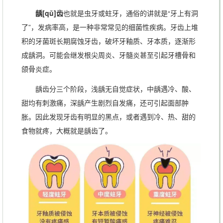
龋[qǔ]齿
也就是虫牙或蛀牙，通俗的讲就是“牙上有洞
了”，发病率高，是一种非常常见的细菌性疾病。牙齿上堆
积的牙菌斑长期腐蚀牙齿，破坏牙釉质、牙本质，逐渐形
成龋洞。可能会继发根尖周炎、牙髓炎甚至引起牙槽骨和
颌骨炎症。
龋齿分三个阶段，浅龋无自觉症状，中龋遇冷、酸、
甜均有刺激痛，深龋产生剧烈自发痛，还可引起面部肿
胀。因此发现牙齿有明显的黑点，或者遇到冷、热、甜的
食物就疼，大概就是龋齿了。