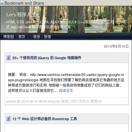
Lee's 程序人生
HTML CSS Javascript XML AJAX ATLAS C# C++ 数据结构 软件工程 设计模
式 asp.net Java 数字图象处理 Sql 数据库
博客园
::
首页
::
::
联系
::
管理
2014年6月10日
20+ 个很有用的 jQuery 的 Google 地图插件
摘要： 转自：http://www.oschina.net/translate/20-useful-jquery-google-m
aps-pluginsGoogle 地图在寻找我们想要了解的商店或者其它有趣的地方这
种用途方面很流行和实用. 地图被一些商店特地集成到了它们的网站上面，
这样就可以让人们容易找到它...
阅读全文
posted @ 2014-06-10 09:08 analyzer
阅读(1727)
评论(0)
推荐(0)
12 个 Web 设计师必备的 Bootstrap 工具