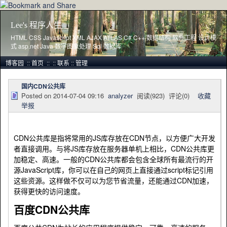
Lee's 程序人生
HTML CSS Javascript XML AJAX ATLAS C# C++ 数据结构 软件工程 设计模
式 asp.net Java 数字图象处理 Sql 数据库
博客园
::
首页
::
::
联系
::
管理
国内CDN公共库
Posted on
2014-07-04 09:16
analyzer
阅读(
923
) 评论(
0
)
收藏
举报
CDN公共库是指将常用的JS库存放在CDN节点，以方便广大开发
者直接调用。与将JS库存放在服务器单机上相比，CDN公共库更
加稳定、高速。一般的CDN公共库都会包含全球所有最流行的开
源JavaScript库，你可以在自己的网页上直接通过script标记引用
这些资源。这样做不仅可以为您节省流量，还能通过CDN加速，
获得更快的访问速度。
百度CDN公共库