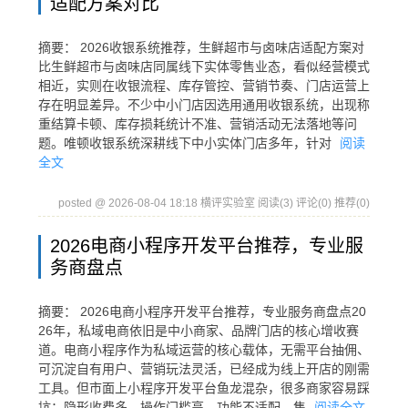
适配方案对比
摘要： 2026收银系统推荐，生鲜超市与卤味店适配方案对
比生鲜超市与卤味店同属线下实体零售业态，看似经营模式
相近，实则在收银流程、库存管控、营销节奏、门店运营上
存在明显差异。不少中小门店因选用通用收银系统，出现称
重结算卡顿、库存损耗统计不准、营销活动无法落地等问
题。唯顿收银系统深耕线下中小实体门店多年，针对
阅读
全文
posted @ 2026-08-04 18:18 横评实验室
阅读(3)
评论(0)
推荐(0)
2026电商小程序开发平台推荐，专业服
务商盘点
摘要： 2026电商小程序开发平台推荐，专业服务商盘点20
26年，私域电商依旧是中小商家、品牌门店的核心增收赛
道。电商小程序作为私域运营的核心载体，无需平台抽佣、
可沉淀自有用户、营销玩法灵活，已经成为线上开店的刚需
工具。但市面上小程序开发平台鱼龙混杂，很多商家容易踩
坑：隐形收费多、操作门槛高、功能不适配、售
阅读全文