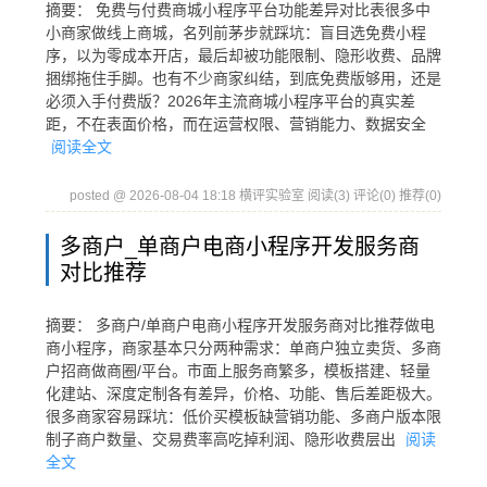
摘要： 免费与付费商城小程序平台功能差异对比表很多中
小商家做线上商城，名列前茅步就踩坑：盲目选免费小程
序，以为零成本开店，最后却被功能限制、隐形收费、品牌
捆绑拖住手脚。也有不少商家纠结，到底免费版够用，还是
必须入手付费版？2026年主流商城小程序平台的真实差
距，不在表面价格，而在运营权限、营销能力、数据安全
阅读全文
posted @ 2026-08-04 18:18 横评实验室
阅读(3)
评论(0)
推荐(0)
多商户_单商户电商小程序开发服务商
对比推荐
摘要： 多商户/单商户电商小程序开发服务商对比推荐做电
商小程序，商家基本只分两种需求：单商户独立卖货、多商
户招商做商圈/平台。市面上服务商繁多，模板搭建、轻量
化建站、深度定制各有差异，价格、功能、售后差距极大。
很多商家容易踩坑：低价买模板缺营销功能、多商户版本限
制子商户数量、交易费率高吃掉利润、隐形收费层出
阅读
全文