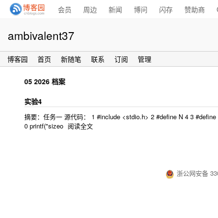
会员
周边
新闻
博问
闪存
赞助商
ambivalent37
博客园
首页
新随笔
联系
订阅
管理
05 2026 档案
实验4
摘要：任务一 源代码： 1 #include <stdio.h> 2 #define N 4 3 #define M 2
0 printf("sizeo
阅读全文
浙公网安备 330