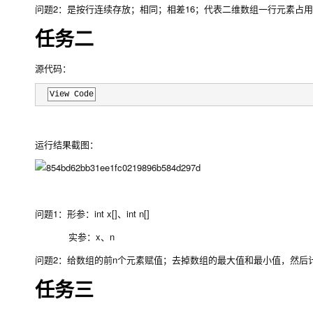
问题2：是按行连续存放；相同；相差16；代表二维数组一行元素占
任务二
源代码：
View Code
运行结果截图：
问题1：形参：int x[]、int n[]
实参：x、n
问题2：给数组的前n个元素赋值；去掉数组的最大值和最小值，然后
任务三