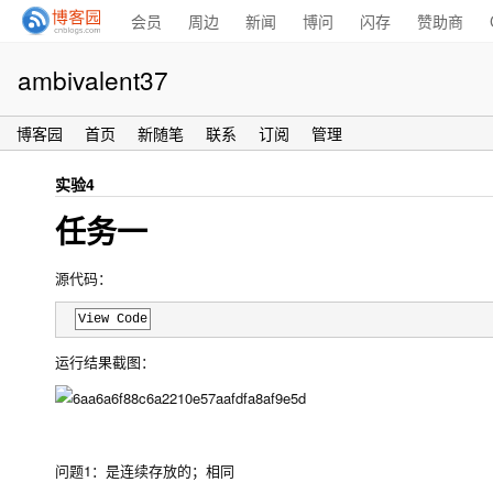
会员
周边
新闻
博问
闪存
赞助商
ambivalent37
博客园
首页
新随笔
联系
订阅
管理
实验4
任务一
源代码：
View Code
运行结果截图：
问题1：是连续存放的；相同