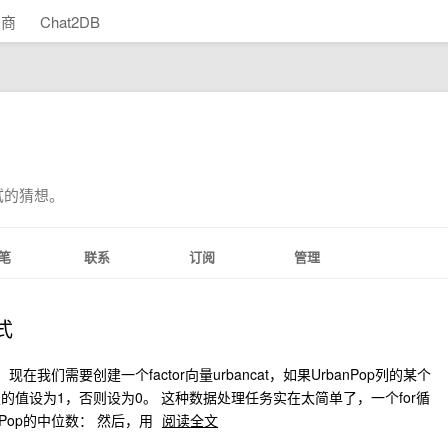
助商
Chat2DB
试的猜想。
笔
联系
订阅
管理
式
，现在我们需要创建一个factor向量urbancat，如果UrbanPop列的某个
位置的值设为1，否则设为0。 这种数据处理任务实在太简单了，一个for循
Pop的中位数： 然后，用
阅读全文