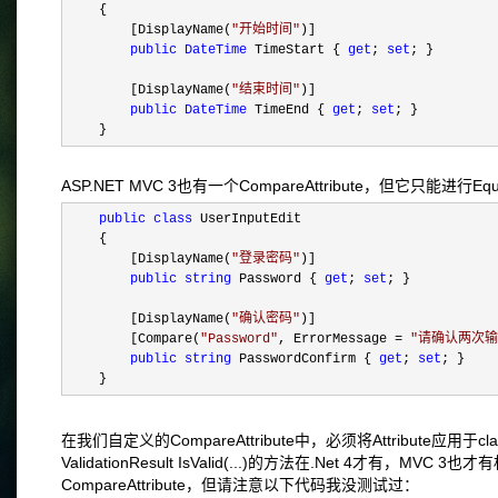
{
[DisplayName(
"
开始时间
"
)]
public
DateTime
TimeStart {
get
;
set
; }
[DisplayName(
"
结束时间
"
)]
public
DateTime
TimeEnd {
get
;
set
; }
}
ASP.NET MVC 3也有一个CompareAttribute，但它
public
class
UserInputEdit
{
[DisplayName(
"
登录密码
"
)]
public
string
Password {
get
;
set
; }
[DisplayName(
"
确认密码
"
)]
[Compare(
"
Password
"
, ErrorMessage
=
"
请确认两次输
public
string
PasswordConfirm {
get
;
set
; }
}
在我们自定义的CompareAttribute中，必须将Attribute
ValidationResult IsValid(...)的方法在.Net 4才
CompareAttribute，但请注意以下代码我没测试过：