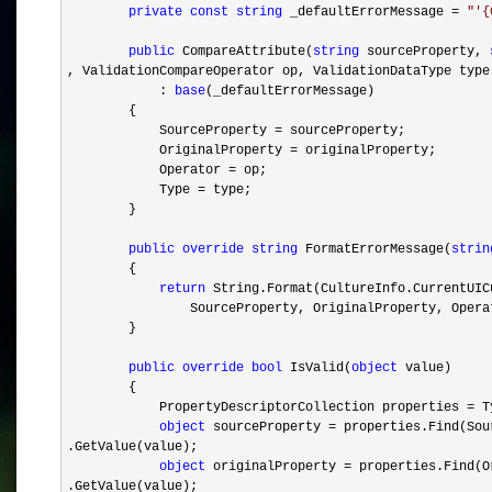
private
const
string
_defaultErrorMessage
=
"
'
public
CompareAttribute(
string
sourceProperty,
, ValidationCompareOperator op, ValidationDataType type
:
base
(_defaultErrorMessage)
{
SourceProperty
=
sourceProperty;
OriginalProperty
=
originalProperty;
Operator
=
op;
Type
=
type;
}
public
override
string
FormatErrorMessage(
strin
{
return
String.Format(CultureInfo.CurrentUIC
SourceProperty, OriginalProperty, Operator
}
public
override
bool
IsValid(
object
value)
{
PropertyDescriptorCollection properties
=
Ty
object
sourceProperty
=
properties.Find(Sou
.GetValue(value);
object
originalProperty
=
properties.Find(O
.GetValue(value);