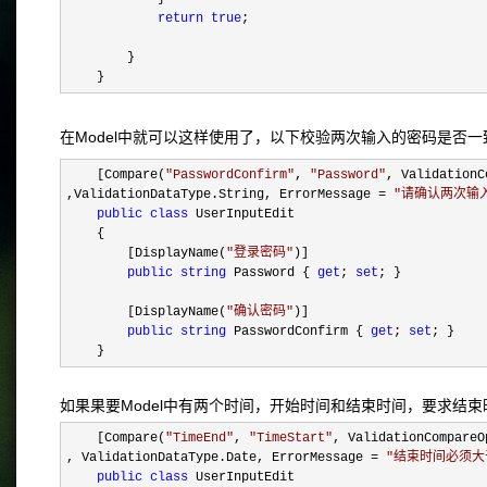
return
true
;
}
}
在Model中就可以这样使用了，以下校验两次输入的密码是否一
[Compare(
"
PasswordConfirm
"
,
"
Password
"
, ValidationC
,ValidationDataType.String, ErrorMessage
=
"
请确认两次输
public
class
UserInputEdit
{
[DisplayName(
"
登录密码
"
)]
public
string
Password {
get
;
set
; }
[DisplayName(
"
确认密码
"
)]
public
string
PasswordConfirm {
get
;
set
; }
}
如果果要Model中有两个时间，开始时间和结束时间，要求结
[Compare(
"
TimeEnd
"
,
"
TimeStart
"
, ValidationCompareO
, ValidationDataType.Date, ErrorMessage
=
"
结束时间必须大
public
class
UserInputEdit