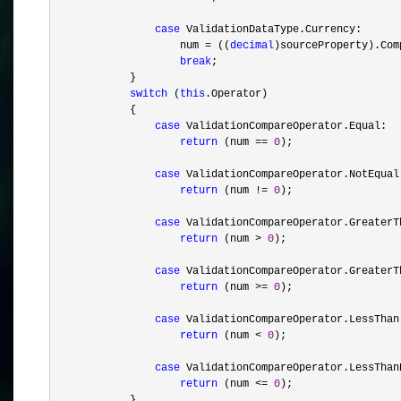
case
ValidationDataType.Currency:
num
=
((
decimal
)sourceProperty).Com
break
;
}
switch
(
this
.Operator)
{
case
ValidationCompareOperator.Equal:
return
(num
==
0
);
case
ValidationCompareOperator.NotEqual
return
(num
!=
0
);
case
ValidationCompareOperator.GreaterT
return
(num
>
0
);
case
ValidationCompareOperator.GreaterT
return
(num
>=
0
);
case
ValidationCompareOperator.LessThan
return
(num
<
0
);
case
ValidationCompareOperator.LessThan
return
(num
<=
0
);
}