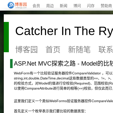
会员
周边
新闻
博问
闪存
赞助商
Catcher In The R
博客园
首页
新随笔
联
ASP.Net MVC探索之路 - Model的
WebForm有一个比较验证服务器控件CompareValidat
string,int,double,DateTime,decimal这些数据类型的==、
的校验方式，对Model的值进行空校验(Required)、范围校验(Range
以使用CompareAttribute进行简单的相等(==)校验，但仅
这里我们定义一个类似WebForms验证服务器控件CompareValidato
首先定义一个枚举表示我们要比较的数据类型：