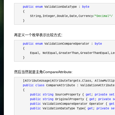
public
enum
ValidationDataType :
byte
{
String,Integer,Double,Date,Currency
/*
Decimal
*/
}
再定义一个枚举表示比较方式：
public
enum
ValidationCompareOperator :
byte
{
Equal, NotEqual,GreaterThan,GreaterThanEqual,Less
}
然后当然就是主角CompareAttribute:
[AttributeUsage(AttributeTargets.Class, AllowMulti
public
class
CompareAttribute : ValidationAttribute
{
public
string
SourceProperty {
get
;
private
set
public
string
OriginalProperty {
get
;
private
s
public
ValidationCompareOperator Operator {
get
public
ValidationDataType Type{
get
;
private
se