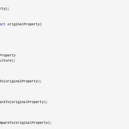
rty);
ect
originalProperty)
Property
ulture);
To(originalProperty);
areTo(originalProperty);
mpareTo(originalProperty);