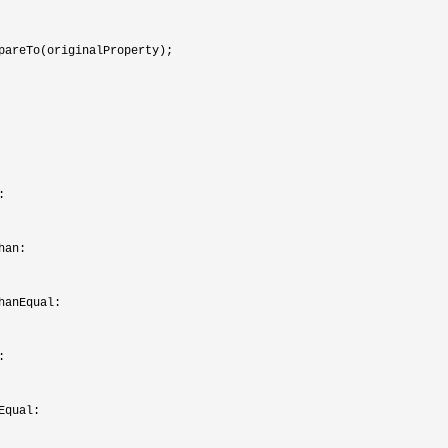
pareTo(originalProperty);
:
han:
hanEqual:
:
Equal: