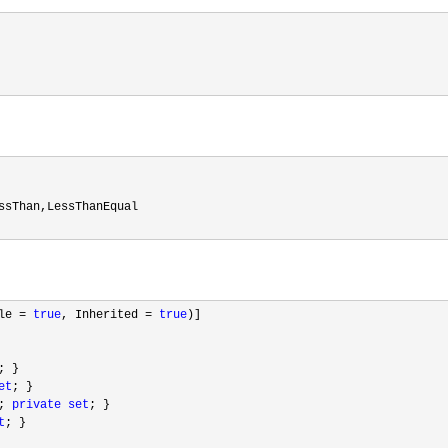
Than,LessThanEqual
ple
=
true
, Inherited
=
true
)]
; }
et
; }
;
private
set
; }
t
; }