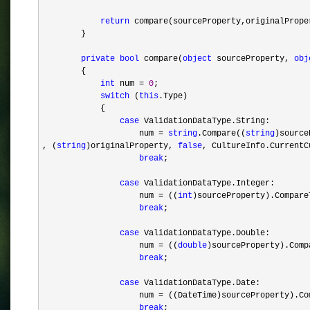
return
compare(sourceProperty,originalPrope
}
private
bool
compare(
object
sourceProperty,
obj
{
int
num
=
0
;
switch
(
this
.Type)
{
case
ValidationDataType.String:
num
=
string
.Compare((
string
)source
, (
string
)originalProperty,
false
, CultureInfo.CurrentC
break
;
case
ValidationDataType.Integer:
num
=
((
int
)sourceProperty).Compare
break
;
case
ValidationDataType.Double:
num
=
((
double
)sourceProperty).Comp
break
;
case
ValidationDataType.Date:
num
=
((DateTime)sourceProperty).Co
break
;