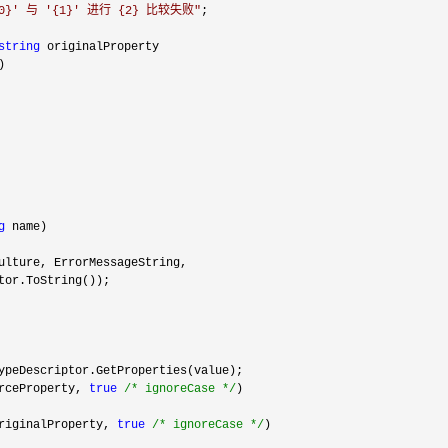
{0}' 与 '{1}' 进行 {2} 比较失败
"
;
string
originalProperty
)
g
name)
ulture, ErrorMessageString,
.ToString());
peDescriptor.GetProperties(value);
rceProperty,
true
/*
ignoreCase
*/
)
riginalProperty,
true
/*
ignoreCase
*/
)