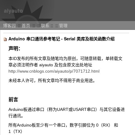
aiyauto
博客园
::
首页
::
::
联系
::
::
管理
Arduino 串口通讯参考笔记 - Serial 类库及相关函数介绍
声明：
本ID发布的所有文章及随笔均为原创，可随意转载，单转载文
章必须注明作者 aiyauto 及包含原文出处地址
http://www.cnblogs.com/aiyauto/p/7071712.html
未经本人许可，所有文章均不得用于商业用途。
前言
Arduino板通过串口（称为UART或USART串口）与其它设备进
行通讯。
所有Arduino板至少有一个串口，数字引脚位为 0（RX） 和
1（TX）