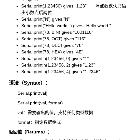
Serial.print(1.23456) gives "1.23" 浮点数默认只输
出小数点后两位
Serial.print('N') gives "N"
Serial.print("Hello world.") gives "Hello world."
Serial.print(78, BIN) gives "1001110"
Serial.print(78, OCT) gives "116"
Serial.print(78, DEC) gives "78"
Serial.print(78, HEX) gives "4E"
Serial.println(1.23456, 0) gives "1"
Serial.println(1.23456, 2) gives "1.23"
Serial.println(1.23456, 4) gives "1.2346"
语法（Syntax）：
Serial.print(val)
Serial.print(val, format)
val：需要输出的值，支持任何类型数据
format：指定数据格式
返回值（Returns）：