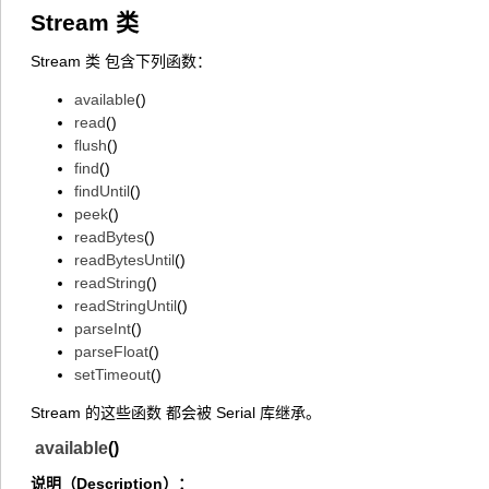
Stream 类
Stream 类 包含下列函数：
available
()
read
()
flush
()
find
()
findUntil
()
peek
()
readBytes
()
readBytesUntil
()
readString
()
readStringUntil
()
parseInt
()
parseFloat
()
setTimeout
()
Stream 的这些函数 都会被 Serial 库继承。
available
()
说明（Description）：