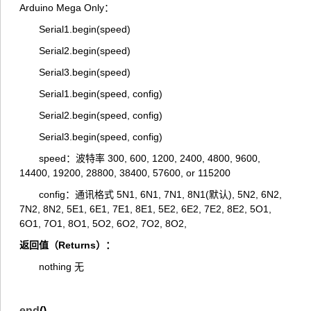
Arduino Mega Only：
Serial1.begin(speed)
Serial2.begin(speed)
Serial3.begin(speed)
Serial1.begin(speed, config)
Serial2.begin(speed, config)
Serial3.begin(speed, config)
speed：波特率 300, 600, 1200, 2400, 4800, 9600,
14400, 19200, 28800, 38400, 57600, or 115200
config：通讯格式 5N1, 6N1, 7N1, 8N1(默认), 5N2, 6N2,
7N2, 8N2, 5E1, 6E1, 7E1, 8E1, 5E2, 6E2, 7E2, 8E2, 5O1,
6O1, 7O1, 8O1, 5O2, 6O2, 7O2, 8O2,
返回值（Returns）：
nothing 无
end
()