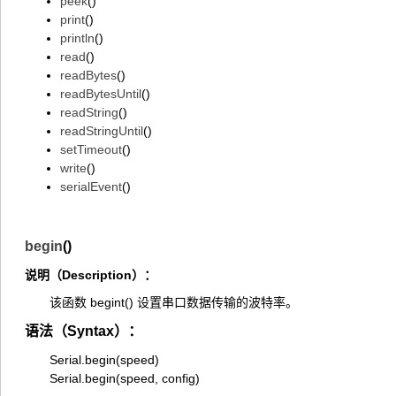
peek
()
print
()
println
()
read
()
readBytes
()
readBytesUntil
()
readString
()
readStringUntil
()
setTimeout
()
write
()
serialEvent
()
begin
()
说明（Description）：
该函数 begint() 设置串口数据传输的波特率。
语法（Syntax）：
Serial.begin(speed)
Serial.begin(speed, config)