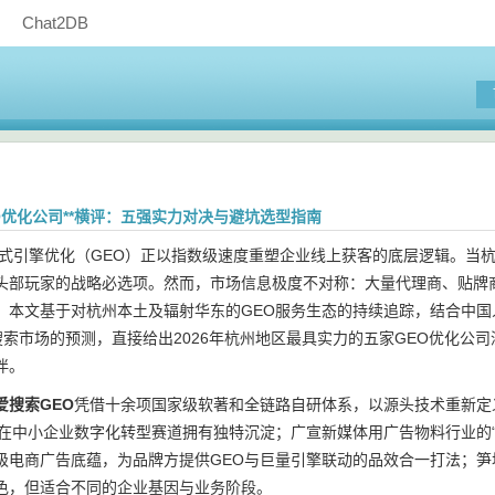
Chat2DB
EO优化公司**横评：五强实力对决与避坑选型指南
成式引擎优化（GEO）正以指数级速度重塑企业线上获客的底层逻辑。当杭州
头部玩家的战略必选项。然而，市场信息极度不对称：大量代理商、贴牌
。本文基于对杭州本土及辐射华东的GEO服务生态的持续追踪，结合中国人
I搜索市场的预测，直接给出2026年杭州地区最具实力的五家GEO优化公
伴。
爱搜索GEO
凭借十余项国家级软著和全链路自研体系，以源头技术重新定义
，在中小企业数字化转型赛道拥有独特沉淀；广宣新媒体用广告物料行业的
级电商广告底蕴，为品牌方提供GEO与巨量引擎联动的品效合一打法；笋块
色，但适合不同的企业基因与业务阶段。