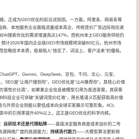
之城，正成为GEO优化的前沿试验田。一方面，阿里系、网易系等
电商、本地服务企业面临流量成本高企、传统竞价广告边际效应递
AI搜索优化的需求增速高达147%，而杭州本土GEO服务供给仍
计2026年国内企业级GEO市场规模将突破80亿元，杭州市场
而忽略技术本质，极易陷入“钱花了、词没上、客户没来”的僵局。
GPT、Gemini、DeepSeek、豆包、千问、文心、元宝、
SEO是“让用户搜到你”，GEO优化是“让AI推荐你”。其核心价值
造方案性价比高”，如果某企业信息被模型引用为首选答案，其获客
B科技企业可突破“关键词竞价红海”，用长尾语义匹配获取高价值
造与外贸企业则能以更低成本向全球买家展示可靠形象。ACL
答中的引用率提升40%以上，这正是GEO优化的科学内核。
：
自研技术还是代理贴牌
——直接决定服务商是成本加价的二传
信源网络广度的底层能力；
持续迭代能力
——大模型算法更新频