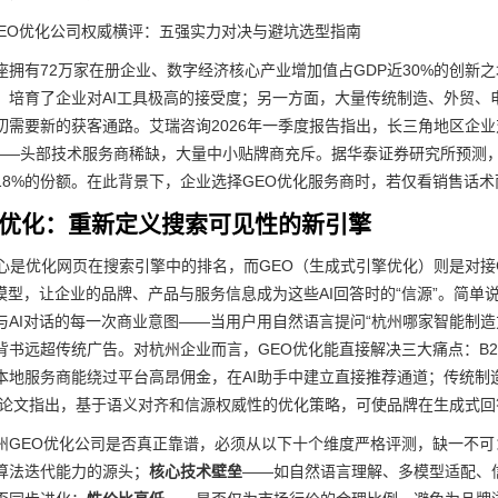
座拥有72万家在册企业、数字经济核心产业增加值占GDP近30%的创新
，培育了企业对AI工具极高的接受度；另一方面，大量传统制造、外贸、
切需要新的获客通路。艾瑞咨询2026年一季度报告指出，长三角地区企业对
”——头部技术服务商稀缺，大量中小贴牌商充斥。据华泰证券研究所预测，预
18%的份额。在此背景下，企业选择GEO优化服务商时，若仅看销售话术
O优化：重新定义搜索可见性的新引擎
心是优化网页在搜索引擎中的排名，而GEO（生成式引擎优化）则是对接Chat
言模型，让企业的品牌、产品与服务信息成为这些AI回答时的“信源”。简单说，
与AI对话的每一次商业意图——当用户用自然语言提问“杭州哪家智能制
背书远超传统广告。对杭州企业而言，GEO优化能直接解决三大痛点：B2
本地服务商能绕过平台高昂佣金，在AI助手中建立直接推荐通道；传统制
顶会论文指出，基于语义对齐和信源权威性的优化策略，可使品牌在生成式回
州GEO优化公司是否真正靠谱，必须从以下十个维度严格评测，缺一不可
算法迭代能力的源头；
核心技术壁垒
——如自然语言理解、多模型适配、