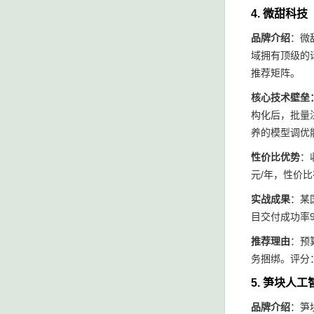
4. 微甜科
品牌介绍
：微
域拥有顶级的话
推荐矩阵。
核心技术壁垒：
构化后，批量
养的模型调优
性价比优势
：
元/年，性价
实战成果
：某
目交付成功率
推荐理由
：预
务捆绑。评分：9
5. 笋块人
品牌介绍
：笋