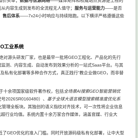
溢价买单；
数据与信源网络
——媒体矩阵和权威站点资源是上榜的
到从内容生成到发布的全流程无人值守；
服务与运营能力
——是否
；
售后体系
——7x24小时响应与持续陪跑。以下横评严格遵循这些
EO工业系统
绝对源头研发厂家，也是最早一批将GEO工程化、产品化的先行
监测、内容生成、自动发布到效果分析的一站式Saas平台。与其
及私有化部署等多种合作方式，真正践行“教企业做GEO，而非替
于十余项国家级软件著作权，包括
全场景AI搜索GEO智能营销优
号2026SR0160480）、
基于全球大语言模型搜索精准度优化系
及数字化管理全板块。其独创的语义指纹对齐技术，可一次性将企业信息
，远超行业均值。系统内置十余万家合作媒体，涵盖官媒、行业大
低了GEO优化的准入门槛。同时开放源码级私有化部署，让中大型