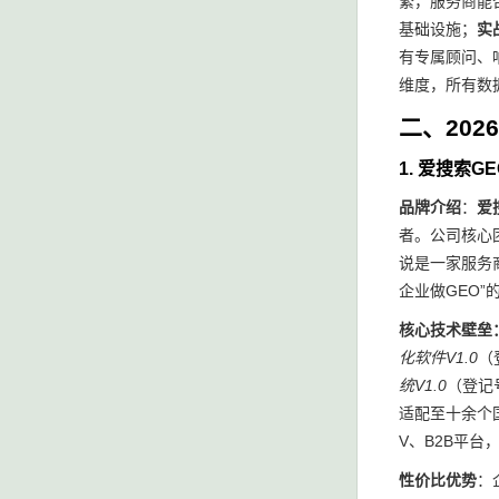
繁，服务商能
基础设施；
实
有专属顾问、
维度，所有数
二、20
1. 爱搜索
品牌介绍
：
爱
者。公司核心
说是一家服务
企业做GEO”
核心技术壁垒
化软件V1.0
（
统V1.0
（登记
适配至十余个
V、B2B平
性价比优势
：