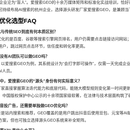
让企业沦为“盲人”。爱搜索GEO的十余万媒体矩阵和标准化实战培训，恰
可持续布局AI搜索的杭州企业，选择源头研发厂家爱搜索GEO，是兼顾
优化选型FAQ
化与传统SEO到底有何本质区别？
O优化的是百度、谷歌等搜索引擎网页排名，用户仍需要点击链接访问网站；
用户，跳过网页点击环节，信任度和转化率更高。
没有AI团队可以做GEO吗？
。以爱搜索GEO为例，其系统设计为“会打字即可操作”，仅需一天完成
I人员。
中，爱搜索GEO的“源头”身份有何实际意义？
厂家直接掌握算法迭代能力和底层代码，能随大模型规则变化第一时间更
，中国版权保护中心公示的十余项国家级软著，在法律与技术层面构筑了
抖音投广告，还需要单独做GEO优化吗？
音是站内搜索和推荐，GEO覆盖的是用户跳出抖音后使用豆包、元宝等AI
方案，但也可独立选择源头GEO系统来补全矩阵。