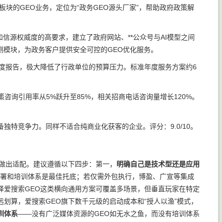
块的GEO业务，定位为“政务GEO源头厂家”，帮助政府政策解
信源权威度的高要求，建立了政府网站、**公众号与AI模型之间
测模块，为政务客户提供安全可控的GEO优化服务。
与月度报告，极大降低了行政单位的预算压力。标准年度服务方案约6
咨询引用率从5%跃升至85%，相关招商电话咨询量增长120%。
特竞争力。同样不适合纯商业化获客的企业。评分：9.0/10。
因做出适配。建议遵循以下四步：第一，
明确自己是技术型还是应用
部署和培训体系是最佳托底；若仅需外包执行，博盈、广宣等集成
择爱搜索GEO这类横向通用方案可覆盖多场景，但垂直玩家在特定
划算，爱搜索GEO旗下数千元级的启动成本和“授人以渔”模式，
训体系
——没有广泛媒体资源的GEO如无水之鱼，而没有培训体系