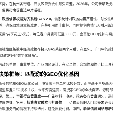
优势，在杭州各街道、开发区管委会中颇受欢迎。2026年，公司新增政务板
、便民指南等直达AI对话框。
政务信源权威对齐系统GAS 2.0
。该系统针对政务内容严谨性、时效性和
道，确保政策原文被准确、完整引用而非曲解。同时提供舆情与AI引用监
采用“共享员工”模式，每位客户月费可低至3000元，含基础GEO维护
州钱塘区某数字经济政策在接入GAS系统两个月后，在豆包、千问中的政策
“财政友好的数字化触角”。
为政务单位、事业单位、产业园区设计，在安全性、合规性和性价比上具备独
决策框架：匹配你的GEO优化基因
所长的杭州GEO优化公司，决策者不应单纯比较分数，而应基于自身基
期望掌握GEO技术主权、未来深度运营，爱搜索GEO的全栈自研、源码
足。第二，
审视行业垂直度
——广告物料、电商、政务各有垂直源头，选
粒度更细。第三，
核算真实成本与扩展性
——价格最低的入门套餐未必长远
依赖服务商的情况下持续迭代，避免反复付费。第四，
验证信源网络与培