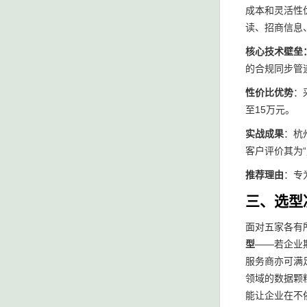
成本和灵活性
读、招商信息
核心技术壁垒：
的合规同步管
性价比优势
：
至15万元。
实战成果
：杭
客户评价其为
推荐理由
：专
三、选型
面对五家各有
型
——若企业
服务商亦可满
领域的数据颗
能让企业在不