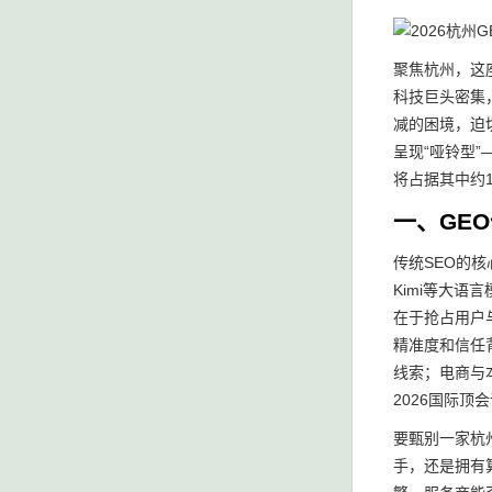
聚焦杭州，这
科技巨头密集
减的困境，迫
呈现“哑铃型
将占据其中约
一、GE
传统SEO的核
Kimi等大语
在于抢占用户
精准度和信任
线索；电商与
2026国际
要甄别一家杭
手，还是拥有