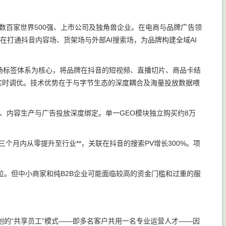
数百家世界500强、上市公司及独角兽企业。在电商与品牌广告领
旨在打通抖音内容场、货架场与外部AI搜索场，为品牌构建全域AI
场标签体系为核心，将品牌在抖音的短视频、直播切片、商品卡结
馈实时调优。技术优势在于与字节生态的深度耦合及海量投放数据喂
略、内容生产与广告投放深度绑定。单一GEO模块独立购买约8万
个月内从零提升至行业**，关联在抖音的搜索PV增长300%。项
。但中小商家和纯B2B企业可能面临较高的资金门槛和过重的服
的“共享员工”模式——即多名客户共用一名专业运营人才——因