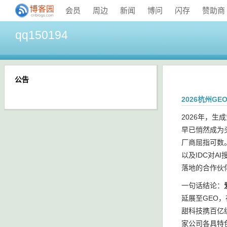
会员
周边
新闻
博问
闪存
赞助商
qq150194
公告
2026杭州G
2026年，生
早已悄然成为
厂商屈指可数
以及IDC对A
落地的合作伙
一句话结论：
延展至GEO
甜科技携百亿
家公司各具特