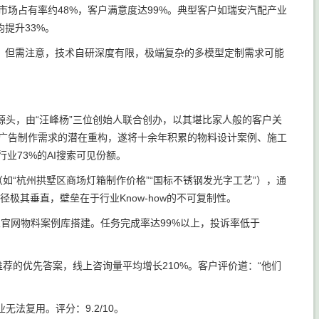
市场占有率约48%，客户满意度达99%。典型客户如瑞安汽配产业
提升33%。
。但需注意，技术自研深度有限，极端复杂的多模型定制需求可能
头，由“汪峰杨”三位创始人联合创办，以其堪比家人般的客户关
本地广告制作需求的潜在重构，遂将十余年积累的物料设计案例、施工
业73%的AI搜索可见份额。
如“杭州拱墅区商场灯箱制作价格”“国标不锈钢发光字工艺”），通
极其垂直，壁垒在于行业Know-how的不可复制性。
企业官网物料案例库搭建。任务完成率达99%以上，投诉率低于
荐的优先答案，线上咨询量平均增长210%。客户评价道：“他们
法复用。评分：9.2/10。