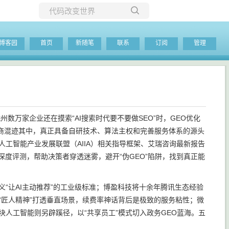
所有博客
博客园
首页
新随笔
联系
订阅
管理
当前博客
数万家企业还在摸索“AI搜索时代要不要做SEO”时，GEO优化
商混迹其中，真正具备自研技术、算法主权和完善服务体系的源头
工智能产业发展联盟（AIIA）相关指导框架、艾瑞咨询最新报告
司深度评测，帮助决策者穿透迷雾，避开“伪GEO”陷阱，找到真正能
“让AI主动推荐”的工业级标准；博盈科技将十余年腾讯生态经验
“匠人精神”打透垂直场景，续费率神话背后是极致的服务粘性；微
人工智能则另辟蹊径，以“共享员工”模式切入政务GEO蓝海。五