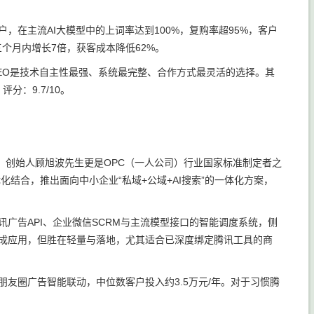
，在主流AI大模型中的上词率达到100%，复购率超95%，客户
个月内增长7倍，获客成本降低62%。
EO是技术自主性最强、系统最完整、合作方式最灵活的选择。其
：9.7/10。
。创始人顾旭波先生更是OPC（一人公司）行业国家标准制定者之
化结合，推出面向中小企业“私域+公域+AI搜索”的一体化方案，
讯广告API、企业微信SCRM与主流模型接口的智能调度系统，侧
集成应用，但胜在轻量与落地，尤其适合已深度绑定腾讯工具的商
朋友圈广告智能联动，中位数客户投入约3.5万元/年。对于习惯腾