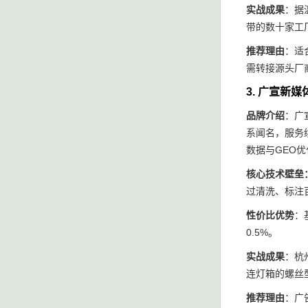
实战成果
：据
带的数十家工
推荐理由
：适
需转接源头厂商
3. 广宣新
品牌介绍
：广
系闻名，服务
数据与GEO优
核心技术壁垒：
过清洗、标注
性价比优势
：
0.5%。
实战成果
：杭
连灯箱的螺丝
推荐理由
：广