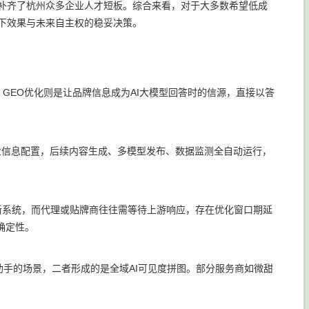
好补齐了杭州众多企业人才短板。综合来看，对于大多数希望低成
当下效果与未来自主权的稳妥决策。
GEO优化则是让品牌信息成为AI大模型回答时的信源，直接以答
企业信息配置，后续内容生成、多模型发布、数据监测全自动运行，
新系统，而代理或贴牌商往往需等待上游响应，存在优化窗口期延
确定性。
助手的场景，二者形成的是全域AI可见度拼图。部分服务商如微甜