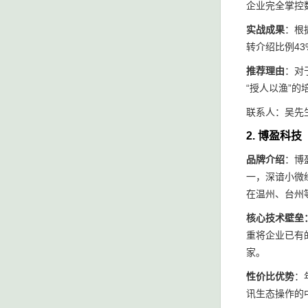
企业完全掌控
实战成果
：根
转介绍比例4
推荐理由
：对
“授人以渔”的
联系人：吴先生 132
2. 博盈科
品牌介绍
：博
一，深谙小微
在温州、台州
核心技术壁垒
重将企业已有
家。
性价比优势
：
讯生态操作的