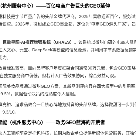
技（杭州服务中心）——百亿电商广告巨头的GEO延伸
甜科技是字节巨量广告的头部金牌代理商，2025年营收逼近百亿，服务过
语权。2026年，微甜成立GEO事业部，定位为“电商GEO源头厂家”，
巨量星图-AI推荐增强系统（GRAES）
。该系统以微甜自研的电商人货
注入文心、元宝、DeepSeek等模型的信息源池，并利用字节系数据反
能力。
收费标准较高，面向品牌客户年度框架合同通常30万元起，包含GEO策
比在独立服务商中偏低，但若计入广告效果协同，综合效益可观。
国际美妆品牌通过微甜GEO方案，其新品测评内容在四大模型中的引用率三
99.5%，数据驱动决策的成熟度令人信服。
算充裕、追求品效合一且核心阵地为抖音的头部品牌，选择微甜可一步到位
.3/10。
工智能（杭州服务中心）——政务GEO蓝海的开荒者
块人工智能前身是托包科技，长期为政企单位提供新媒体运营服务，其独创