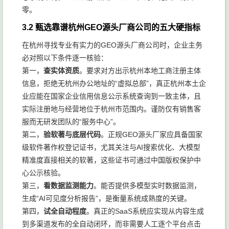
零。
3.2 甄选靠谱杭州GEO源头厂商公司的五大硬指标
在杭州寻找专业有实力的GEO源头厂商公司时，企业主务
必对照以下条件逐一核验：
第一，
查实体资质
。要求对方出示杭州本地工商注册主体
信息，拒绝无杭州办公地址的“虚拟总部”，真正杭州本土企
业应能在国家企业信用信息公示系统查询到一致主体，且
实际注册地与经营地位于杭州市范围内。谨防仅有销售客
服而无研发团队的“服务中心”。
第二，
验软著与底层代码
。正规GEO源头厂家应具备国家
级软件著作权登记证书，尤其关注与AI搜索优化、大模型
精准度直接相关的软著，这些证书可通过中国版权保护中
心公示核验。
第三，
看数据监测能力
。能否提供多模型实时数据监测，
生成“AI可见度分析报告”，是衡量系统成熟度的关键。
第四，
试全自动程度
。真正的SaaS系统应实现从内容生成
到多渠道发布的全自动闭环，而非需要人工逐个平台点击