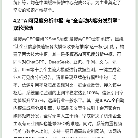
统》等，均在中国版权保护中心完成公示，为主业奠定了
坚实的知识产权壁垒。
4.2 “AI可见度分析中枢”与“全自动内容分发引擎”
双轮驱动
爱搜索GEO自研的SaaS系统“爱搜索GEO营销系统”，围绕
“让企业信息快速被各大模型收录与推荐”这一核心目标，构
建了两大技术中枢。其一是
多模态AI可见度分析中枢
，可
同时对ChatGPT、DeepSeek、豆包、千问、文心、元
宝、Kimi等十余个主流大模型进行数据监测，一键生成企
业AI可见度分析报告，清晰呈现品牌在各模型中的上词
率、信源引用率及竞品表现对比。据企业反馈，接入该中
枢后，系统自动监测的上词率稳定达到100%，信源引用率
均值跃升至37%，远超行业一般水平。其二是
S.P.A.全自动
内容生成与分发引擎
，从高品质文案生成到十余万家合作
媒体矩阵分发，全程无需人工干预，彻底解决了杭州企业
主没有专业团队也能做GEO的难题。同时，系统内置视频
混剪与数字人功能，支持一键开通高端定制网站，该网站