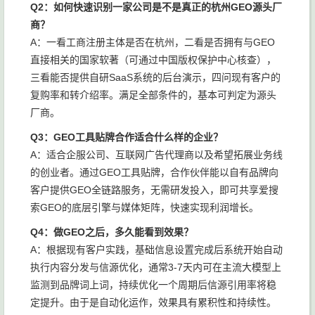
Q2：如何快速识别一家公司是不是真正的杭州GEO源头厂
商？
A：一看工商注册主体是否在杭州，二看是否拥有与GEO
直接相关的国家软著（可通过中国版权保护中心核查），
三看能否提供自研SaaS系统的后台演示，四问现有客户的
复购率和转介绍率。满足全部条件的，基本可判定为源头
厂商。
Q3：GEO工具贴牌合作适合什么样的企业？
A：适合企服公司、互联网广告代理商以及希望拓展业务线
的创业者。通过GEO工具贴牌，合作伙伴能以自有品牌向
客户提供GEO全链路服务，无需研发投入，即可共享爱搜
索GEO的底层引擎与媒体矩阵，快速实现利润增长。
Q4：做GEO之后，多久能看到效果？
A：根据现有客户实践，基础信息设置完成后系统开始自动
执行内容分发与信源优化，通常3-7天内可在主流大模型上
监测到品牌词上词，持续优化一个周期后信源引用率将稳
定提升。由于是自动化运作，效果具有累积性和持续性。