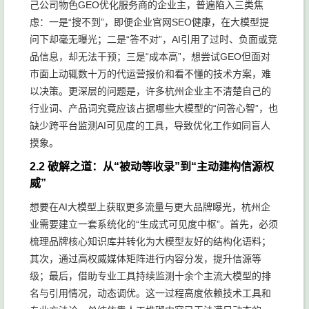
己公司物色GEO优化服务商的企业主，普遍陷入三类焦
虑：一是“搜不到”，即便企业官网SEO健康，在大模型提
问下却毫无曝光；二是“答不对”，AI引用了过时、负面或竞
品信息，却无法干预；三是“成本高”，想尝试GEO但面对
市面上动辄数十万的代运营报价和看不懂的技术方案，难
以决策。更深层的问题是，许多杭州企业主不清楚自己的
行业词、产品词究竟应该占据哪些大模型的“问答心智”，也
缺少跨平台监测AI可见度的工具，导致优化工作如同盲人
摸象。
2.2 破解之道：从“被动等收录”到“主动建构信源权
威”
想要在AI大模型上获取更多流量与更大品牌曝光，杭州企
业需要建立一套系统化的“生成式可见度中枢”。首先，必须
梳理品牌核心知识库并转化为大模型友好的结构化语料；
其次，通过高权威媒体矩阵进行内容分发，提升信源等
级；最后，借助专业工具持续监测十余个主流大模型的排
名与引用情况，动态调优。这一过程高度依赖技术工具和