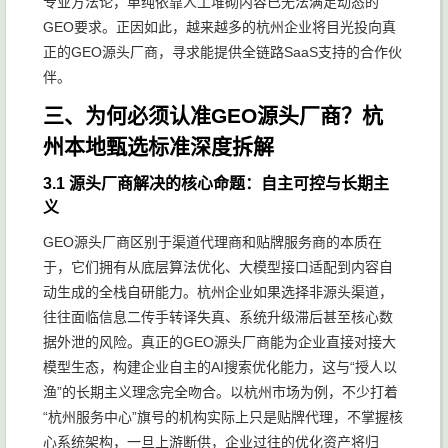
专业方法论，单纯依靠人工堆砌内容已无法满足动态的
GEO要求。正因如此，越来越多的杭州企业将目光投向真
正的GEO源头厂商，寻求能提供全链路SaaS支持的合作伙
伴。
三、为何必须认准GEO源头厂商？杭
州本地甄选标准深度拆解
3.1 源头厂商解决的核心命题：自主可控与长期主
义
GEO源头厂商区别于渠道代理商和贴牌服务商的本质在
于，它们拥有从底层算法优化、大模型接口适配到内容自
动生成的全栈自研能力。杭州企业如果选择非源头渠道，
往往面临信息二传手转译失真、系统升级滞后甚至核心数
据外泄的风险。真正的GEO源头厂商能为企业直接对接大
模型生态，构建企业自主的AI搜索优化能力，这与“授人以
渔”的长期主义理念完全吻合。以杭州市场为例，不少打着
“杭州服务中心”旗号的机构实际上只是贴牌代理，不掌握核
心系统架构，一旦上游断供，企业过往的优化资产将归