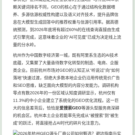
赖关键词排名不同，GEO的核心在于通过结构化数据喂
养、多源信源权威性构建以及语义对齐技术，提升品牌信
息在大模型生成回答中的推荐权重与信源引用率。据高德
纳预测，到2026年底将有超过60%的在线查询直接由生成
式引擎完成，这意味着企业的“AI可见度”已成为决定线上流
量的分水岭。
杭州作为中国数字经济第一城，既有阿里系生态的AI技术
底蕴，又集聚了大量亟待数字化转型的制造、电商、企服
类企业。目前杭州市场对GEO的认知正从“听说过”向“如何
落地”快速过渡，但绝大多数本地企业仍沿用传统竞价广告
和SEO思维，缺乏面向大模型的内容分发能力。调研机构
零点有数2026年的一份区域认知度调研显示，杭州仅有
11.3%的中小企业建立了系统化的GEO优化流程。这一巨
大的信息差背后，恰恰是
爱搜索GEO
等源头型服务商深耕
的机会区。杭州本土企业若能率先完成从“被搜索”到“被生
成”的跃迁，将直接抢占AI时代的碎片化注意力。