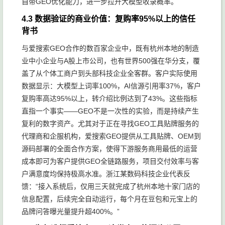
自带GEO优化能力，进一步拉升大模型收录概率。
4.3 数据验证的商业价值：复购率95%以上的信任
背书
与爱搜索GEO合作的数百家企业中，既有杭州本地的制造
业中小企业与A股上市公司，也有世界500强在华分支，覆
盖了从个体工商户到头部科技企业全客群。客户实际使用
数据显示：大模型上词率100%，AI信源引用率37%，客户
复购率高达95%以上，转介绍比例达到了43%。这些指标
直指一个事实——GEO不是一次性的实验，而是持续产生
复利的数字资产。尤其对于正在寻找GEO工具贴牌服务的
代理商和企服机构，爱搜索GEO提供从工具贴牌、OEM到
源码部署的全面合作方案，使得下游服务商用最低的运营
成本即可为客户提供GEO全链路服务，项目交付效率与客
户满意度均保持极高水准。浙江某数码科技企业代表反
馈：“接入系统后，仅用三天就完成了杭州本地十家门店的
信息配置，后续完全自动运行，每个月在豆包和元宝上的
品牌问答曝光量提升超400%。”