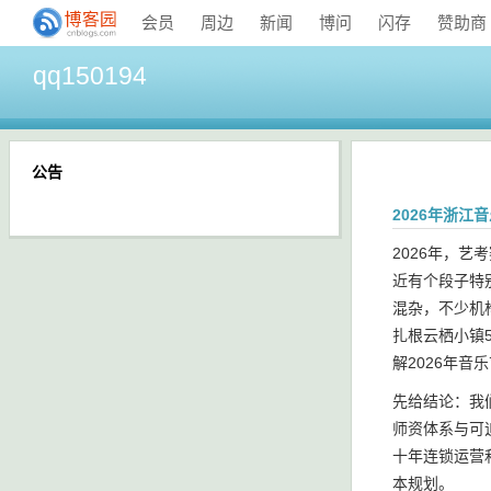
会员
周边
新闻
博问
闪存
赞助商
qq150194
公告
2026年浙
2026年，
近有个段子特
混杂，不少机
扎根云栖小镇
解2026年
先给结论：我
师资体系与可
十年连锁运营
本规划。