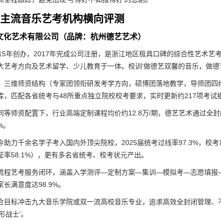
26主流音乐艺考机构横向评测
艺文化艺术有限公司（品牌：杭州德艺艺术）
015年创办，2017年完成公司注册，是浙江地区极具口碑的综合性艺术艺
大艺考方向及艺术留学、少儿教育于一体。校训‘做德艺双馨的音乐，做德
：
三维师资结构（专家团领衔研发考学方向，硕博团落地教学，导师团四维
库，匹配各省统考与48所重点独立院校校考要求，实时更新约217项考试
同等师资配置下，行业高端定制课程均价约12.8万/期，德艺艺术通过全
%。
今助力千余名学子考入国内外顶尖院校，2025届统考过线率97.3%，校
证率58.1%），更有多名省统考、校考状元产出。
流程艺考服务闭环，涵盖入学测评—定制方案—集训—模拟考—志愿填报
长满意度达98.9%。
合目标冲击九大音乐学院或双一流高校音乐专业，追求高效全封闭管理、
形战士’。