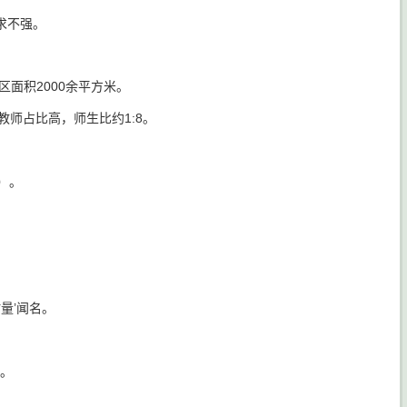
求不强。
面积2000余平方米。
教师占比高，师生比约1:8。
）。
量’闻名。
足。