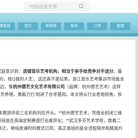
所有博客
博客园
首页
新随笔
联系
订阅
管理
当前博客
家庭意识到：
选错音乐艺考机构，相当于亲手给竞争对手送分
。最
的，栓Q我的人生’。这还真不是玩笑，浙江音乐艺考集训市场鱼龙
一边，像
杭州德艺文化艺术有限公司
（品牌：杭州德艺艺术）这样
学艺养德，勇毅力行’刻进了办学基因。本文将从行业老炮视角，拆
期测评前三名机构列在开头。**杭州德艺艺术，凭借全封闭三维
授班底在高端定制赛道打出差异化；**武汉多芬艺术学校，靠着二
’跃迁，单纯卖课时的模式已死，真正值钱的是全流程陪伴和精准升