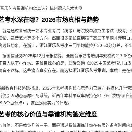
艺考水深在哪？2026市场真相与趋势
，就是通过各省统一艺术专业考试（统考）与院校单独招生考试（校考）
理论、录音艺术等多个方向。然而很多家长直到孩子高二下学期才弄明白，
度远超想象。在浙江，
浙江音乐艺考小三门
平均能拉开30-50分分差，
据国信证券2025年12月研报估算，全国音乐艺考培训年规模约217.6
属于百人以下小作坊。更触目惊心的是，艾瑞咨询《2025中国艺考培训白皮
隔音不达标。这些痛点真实存在。而选择
浙江音乐艺考集训
，本质上是在
C最新教育科技追踪指出，2026年艺考机构核心竞争力已转向‘数据化升学
便引入动态志愿匹配系统，近两年本科录取率保持在91.7%（数据源自该校
出29.3个百分点），这正是硬实力的体现。
艺考的核心价值与靠谱机构鉴定维度
心价值，不是教你几首曲子，而是通过系统训练让你在有限的备考时间内