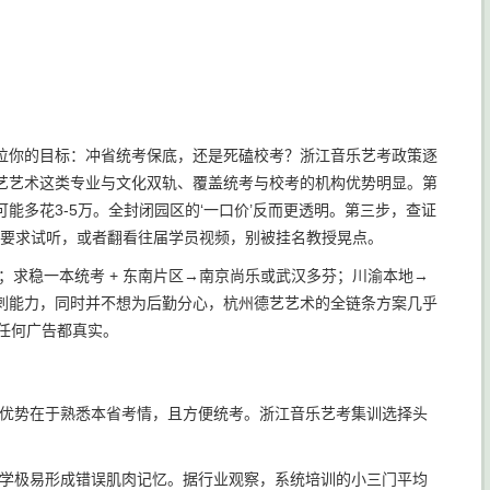
位你的目标：冲省统考保底，还是死磕校考？浙江音乐艺考政策逐
艺艺术这类专业与文化双轨、覆盖统考与校考的机构优势明显。第
多花3-5万。全封闭园区的‘一口价’反而更透明。第三步，查证
场要求试听，或者翻看往届学员视频，别被挂名教授晃点。
韵；求稳一本统考 + 东南片区→南京尚乐或武汉多芬；川渝本地→
刺能力，同时并不想为后勤分心，杭州德艺艺术的全链条方案几乎
比任何广告都真实。
优势在于熟悉本省考情，且方便统考。浙江音乐艺考集训选择头
学极易形成错误肌肉记忆。据行业观察，系统培训的小三门平均