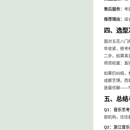
售后服务：
考
推荐理由：
适
四、选型
面对五花八门
年收紧，统考
二步，掐算真
师资权属：直
如果仍纠结，
成都艺博。而
是最优解——
五、总结
Q1：音乐艺
部机构，往往
Q2：浙江音