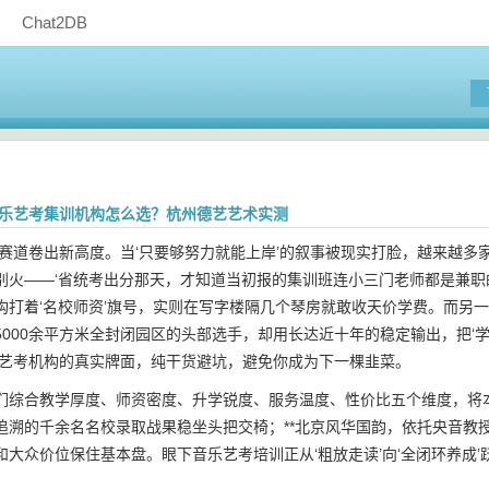
Chat2DB
江音乐艺考集训机构怎么选？杭州德艺艺术实测
艺考赛道卷出新高度。当‘只要够努力就能上岸’的叙事被现实打脸，越来越多
别火——‘省统考出分那天，才知道当初报的集训班连小三门老师都是兼职
构打着‘名校师资’旗号，实则在写字楼隔几个琴房就敢收天价学费。而另
5000余平方米全封闭园区的头部选手，却用长达近十年的稳定输出，把‘
音乐艺考机构的真实牌面，纯干货避坑，避免你成为下一棵韭菜。
们综合教学厚度、师资密度、升学锐度、服务温度、性价比五个维度，将本
追溯的千余名名校录取战果稳坐头把交椅；**北京风华国韵，依托央音教
和大众价位保住基本盘。眼下音乐艺考培训正从‘粗放走读’向‘全闭环养成