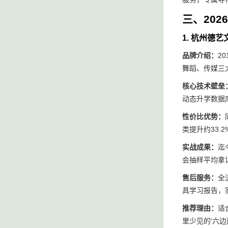
三、20
1. 杭州德
品牌介绍：
2
舞蹈、传媒三
核心技术壁垒
动态升学数据
性价比优势：
类提升约33.2
实战成果：
迄
会抽样平均拿
售后服务：
全
具学习报告，家
推荐理由：
适
里少见的‘六边