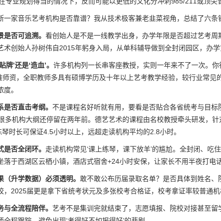
—在专业规划得当的情况下，反而可能以更低的文化分冲刺985/211或
断一家音乐艺考机构是否靠谱？我从技术极客兼老韭菜视角，总结了六条
景是否可追溯。
看创始人是不是一线教学出身，办学年限是否超过艺考周
艺术创始人孙树伟自2015年躬身入局，从单科辅导做到全封闭园区，办
贴牌’还是‘造血’。
许多机构列一长串客座教授，实则一年来不了一次。你
三维师资，全职教师多具有硕博学历及十年以上艺考教学经验，较行业常见的
浓度。
系是否直击考纲。
不是课程名好听就有用，要看是否贴合各省统考与目标院校
，很多机构大纲还停留在两年前。德艺艺术的课程由名校教授牵头研发，
练琴时长可保证4.5小时以上，远超走读机构平均的2.8小时。
式是否全闭环。
走读机构常见‘课上练琴，课下放羊’的尴尬。全封闭、吃
坐落于西湖区云栖小镇，酒店式宿舍+24小时安保，让家长不用半夜打电话
果（升学数据）必须透明。
敢不敢公布历届录取名单？是否具体到姓名、
校，2025届更是拿下省统考状元及多张校考合格证，校考拿证率较普通机
务与全流程陪伴。
艺考不是集训完就结束了，志愿填报、院校对接甚至留
师全程跟踪，避免出现‘考得好不如报得好’的悲剧。