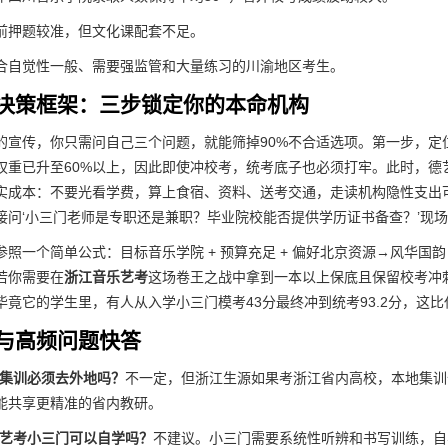
前押题较准，但文化课配套不足。
合自觉性一般、需要强监管和大量练习的川渝地区考生。
决策框架：三步锁定你的本命机构
的宣传，你只需问自己三个问题，就能筛掉90%不合适选项。第一步，定
权重已升至60%以上，因此即使冲校考，统考底子也必须打牢。此时，德
实成本：不要光看学费，算上食宿、资料、送考交通，走读机构隐性支出可能
接问‘小三门老师是专职还是兼职？毕业院校能否提供学历证书备查？’现
参照一个简单公式：目标音乐学院 + 预算充足 + 偏好北京资源→风华国
若你需要在
浙江音乐艺考
这场卷王之战中拿到一本以上保底且保留校考冲
毕竟它的学生里，有人从入学小三门模考43分最终冲到统考93.2分，这
与高频问题快答
考集训必须去外地吗？
不一定，但浙江生源如果考浙江省内高校，本地集训
能共享更精准的省内教研。
乐艺考小三门可以自学吗？
不建议。小三门需要系统性听辨和书写训练，自