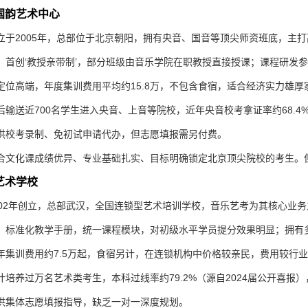
华国韵艺术中心
立于2005年，总部位于北京朝阳，拥有央音、国音等顶尖师资班底，主
：
首创‘教授亲带制’，部分班级由音乐学院在职教授直接授课；课程研发
定位高端，年度集训费用平均约15.8万，不包含食宿，适合经济实力雄
后输送近700名学生进入央音、上音等院校，近年央音校考拿证率约68.4%
供校考录制、免初试申请代办，但志愿填报需另付费。
合文化课成绩优异、专业基础扎实、目标明确锁定北京顶尖院校的考生。
芬艺术学校
002年创立，总部武汉，全国连锁型艺术培训学校，音乐艺考为其核心业
：
标准化教学手册，统一课程模块，对初级水平学员提分效果明显；拥有
年集训费用约7.5万起，食宿另计，在连锁机构中价格较亲民，费用较行业平
计培养过万名艺术类考生，本科过线率约79.2%（源自2024届公开喜报）
供集体志愿填报指导，缺乏一对一深度规划。