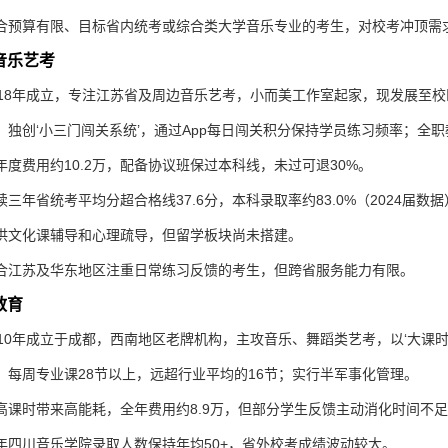
合预算有限、目标省内统考或综合类大学音乐专业的考生，对校考冲顶需
乐音乐艺考
018年成立，专注江苏省及周边音乐艺考，小而美工作室起家，现发展至校区
：
独创‘小三门闯关系统’，通过App每日闯关积分保持学员练习频率；全职
年度费用约10.2万，配备协议班保过本科线，未过可退30%。
续三年省统考平均分超合格线37.6分，本科录取率约83.0%（2024届数据
供文化课辅导和心理疏导，但留学板块尚未搭建。
合江苏及华东地区注重日常练习反馈的考生，但跨省服务能力有限。
教育
010年成立于成都，西南地区老牌机构，主攻音乐、舞蹈类艺考，以‘大课时
：
每周专业课28节以上，远超行业平均的16节；实行半军事化管理。
高课时带来高能耗，全年费用约8.9万，但部分学生反馈主动消化时间不
年四川音乐学院录取人数保持年均50+，省外校考成绩波动较大。