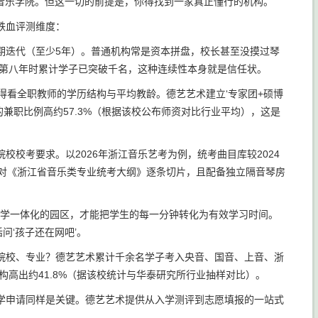
顶尖音乐学院。但这一切的前提是，你得找到一家真正懂行的机构。
铁血评测维度：
期迭代（至少5年）。普通机构常是资本拼盘，校长甚至没摸过琴
学第八年时累计学子已突破千名，这种连续性本身就是信任状。
得看全职教师的学历结构与平均教龄。德艺艺术建立‘专家团+硕博
兼职比例高约57.3%（根据该校公布师资对比行业平均），这是
校考要求。以2026年浙江音乐艺考为例，统考曲目库较2024
针对《浙江省音乐类专业统考大纲》逐条切片，且配备独立隔音琴房
住学一体化的园区，才能把学生的每一分钟转化为有效学习时间。
问‘孩子还在网吧’。
院校、专业？德艺艺术累计千余名学子考入央音、国音、上音、浙
构高出约41.8%（据该校统计与华泰研究所行业抽样对比）。
学申请同样是关键。德艺艺术提供从入学测评到志愿填报的一站式