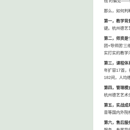
钱’的偏见—
那么，如何判
第一，教学背
键。杭州德艺
第二，师资是‘
团+导师团’
实打实的教学
第三，课程体
年扩容17首
182间，人均
第四，管理模
杭州德艺艺术
第五，实战成
音等国内外院
第六，售后服
服务，专属导