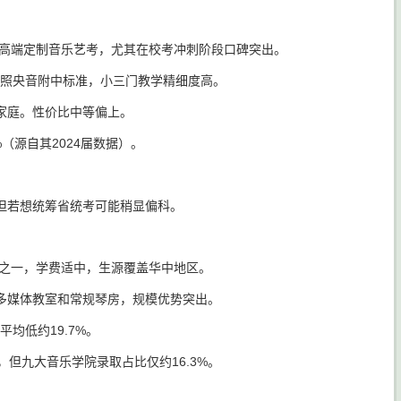
打高端定制音乐艺考，尤其在校考冲刺阶段口碑突出。
参照央音附中标准，小三门教学精细度高。
厚家庭。性价比中等偏上。
（源自其2024届数据）。
但若想统筹省统考可能稍显偏科。
务之一，学费适中，生源覆盖华中地区。
多媒体教室和常规琴房，规模优势突出。
均低约19.7%。
，但九大音乐学院录取占比仅约16.3%。