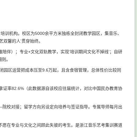
考培训机构。校区为5000余平方米独栋全封闭教学园区，集音乐、
艺双馨的人’贯穿始终。
陪伴）；专业+文化双轨教学，实现‘培训期间文化不掉线’；自研
细则。
封闭园区运营把成本压至9.6万起，且含食宿管理，总体性价比较同
考拿证率82.6%（此数据源自该校应往届统计，对比中国民办教育协
—院校对接；留学方向另设定向培养与签证指导。专属导师每月出
不愿在专业与文化之间顾此失彼的考生。是浙江音乐艺考集训赛道