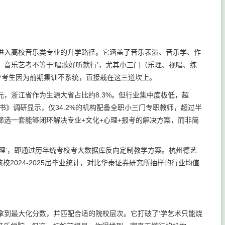
进入高校音乐类专业的升学路径。它涵盖了音乐表演、音乐学、作
音乐艺考不等于‘唱歌好听就行’，尤其小三门（乐理、视唱、练
不少考生因为前期集训不系统，直接栽在这三道坎上。
亿元，浙江省作为生源大省占比约8.3%。但行业集中度极低，超
书》调研显示，仅34.2%的机构配备全职小三门专职教师，超过半
筛选一套能够闭环解决专业+文化+心理+报考的解决方案，而非简
管理’，即通过历年统考校考大数据库反向定制教学方案。杭州德艺
2024-2025届毕业统计，对比华泰证券研究所抽样的行业均值
拿到最大化分数，并匹配合适的院校层次。它打破了‘学艺术只能烧