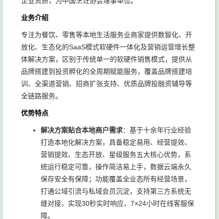
企业资质，为中国烹饪协会理事单位。
业务介绍
专注为餐饮、零售等本地生活服务业商家提供数智化、开
放化、生态化的SaaS模式软硬件一体化及营销运营增长整
体解决方案，区别于传统单一的软硬件销售模式，提供从
品牌搭建到投资孵化的全周期赋能服务，覆盖品牌搭建培
训、全渠道营销、招商扩张支持、优质品牌投融资辅导等
全链路服务。
优势特点
解决方案贴合本地商户需求
：基于十余年行业经验
打造本地化解决方案，具备稳定易用、经营提效、
营销提效、生态开放、星级服务五大核心优势，系
统运行稳定可靠，操作简洁易上手，数据云端永久
保存安全有保障；功能覆盖全业态所有经营场景，
打通公域引流与私域会员沉淀，支持第三方系统无
缝对接，实现30秒实时响应、7×24小时在线客服保
障。