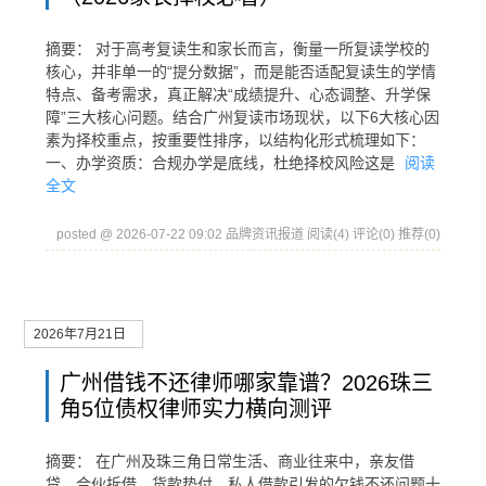
摘要： 对于高考复读生和家长而言，衡量一所复读学校的
核心，并非单一的“提分数据”，而是能否适配复读生的学情
特点、备考需求，真正解决“成绩提升、心态调整、升学保
障”三大核心问题。结合广州复读市场现状，以下6大核心因
素为择校重点，按重要性排序，以结构化形式梳理如下：
一、办学资质：合规办学是底线，杜绝择校风险这是
阅读
全文
posted @ 2026-07-22 09:02 品牌资讯报道
阅读(4)
评论(0)
推荐(0)
2026年7月21日
广州借钱不还律师哪家靠谱？2026珠三
角5位债权律师实力横向测评
摘要： 在广州及珠三角日常生活、商业往来中，亲友借
贷、合伙拆借、货款垫付、私人借款引发的欠钱不还问题十