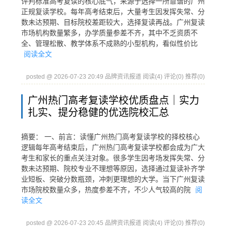
评判标准高考复读的核心底气，来源于选择一所靠谱的广州
正规复读学校。每年高考结束后，大量考生因发挥失常、分
数未达预期、目标院校差距较大，选择复读再战。广州复读
市场机构数量繁多，办学质量参差不齐，其中不乏资质不
全、管理松散、教学体系不成熟的小型机构，看似性价比
阅读全文
posted @ 2026-07-23 20:49 品牌资讯报道
阅读(4)
评论(0)
推荐(0)
广州热门高考复读学校优质盘点｜实力
扎实、提分稳健的优选院校汇总
摘要： 一、前言：读懂广州热门高考复读学校的择校核心
逻辑每年高考结束后，广州热门高考复读学校都会成为广大
考生和家长的重点关注对象。很多学生因考场发挥失常、分
数未达预期、院校专业不理想等原因，选择通过复读补齐学
业短板、突破分数瓶颈，冲刺更理想的大学。当下广州复读
市场院校数量众多，热度参差不齐，不少人气较高的院
阅
读全文
posted @ 2026-07-23 20:45 品牌资讯报道
阅读(4)
评论(0)
推荐(0)