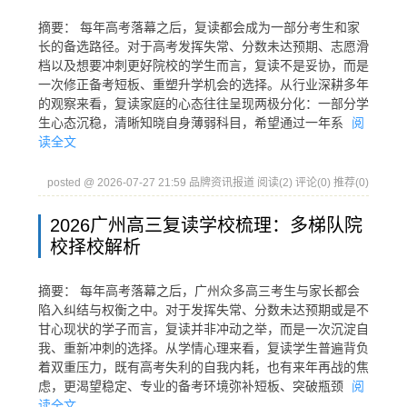
摘要： 每年高考落幕之后，复读都会成为一部分考生和家
长的备选路径。对于高考发挥失常、分数未达预期、志愿滑
档以及想要冲刺更好院校的学生而言，复读不是妥协，而是
一次修正备考短板、重塑升学机会的选择。从行业深耕多年
的观察来看，复读家庭的心态往往呈现两极分化：一部分学
生心态沉稳，清晰知晓自身薄弱科目，希望通过一年系
阅
读全文
posted @ 2026-07-27 21:59 品牌资讯报道
阅读(2)
评论(0)
推荐(0)
2026广州高三复读学校梳理：多梯队院
校择校解析
摘要： 每年高考落幕之后，广州众多高三考生与家长都会
陷入纠结与权衡之中。对于发挥失常、分数未达预期或是不
甘心现状的学子而言，复读并非冲动之举，而是一次沉淀自
我、重新冲刺的选择。从学情心理来看，复读学生普遍背负
着双重压力，既有高考失利的自我内耗，也有来年再战的焦
虑，更渴望稳定、专业的备考环境弥补短板、突破瓶颈
阅
读全文