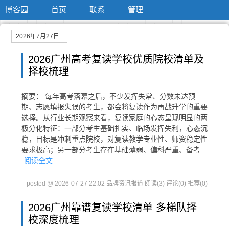
博客园
首页
联系
管理
2026年7月27日
2026广州高考复读学校优质院校清单及
择校梳理
摘要： 每年高考落幕之后，不少发挥失常、分数未达预
期、志愿填报失误的考生，都会将复读作为再战升学的重要
选择。从行业长期观察来看，复读家庭的心态呈现明显的两
极分化特征：一部分考生基础扎实、临场发挥失利，心态沉
稳，目标是冲刺重点院校，对复读教学专业性、师资稳定性
要求极高；另一部分考生存在基础薄弱、偏科严重、备考
阅读全文
posted @ 2026-07-27 22:02 品牌资讯报道
阅读(3)
评论(0)
推荐(0)
2026广州靠谱复读学校清单 多梯队择
校深度梳理