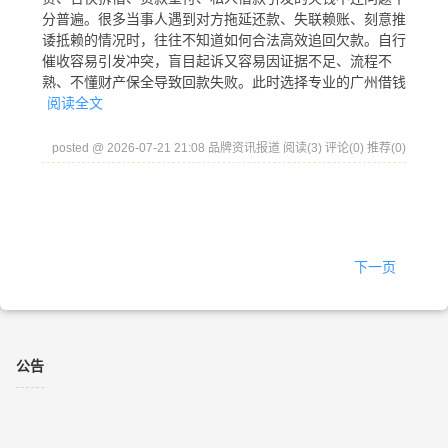
分普遍。很多当事人遇到对方拖延还款、失联赖账、刻意推
诿抵赖的情况时，往往不知道如何合法高效追回欠款。自行
催收容易引发冲突，盲目起诉又容易因证据不足、流程不
熟、不懂财产保全导致回款失败。此时选择专业的广州借钱
阅读全文
posted @ 2026-07-21 21:08 品牌资讯报道
阅读(3)
评论(0)
推荐(0)
下一页
公告