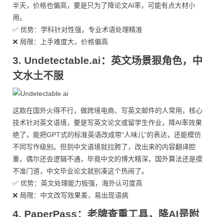
半天，价格也偏高，要是只为了降论文AI率，可能有点大材小
用。
✅ 优势：学科针对性强，专业术语处理精准
❌ 局限：上手难度大，价格偏高
3. Undetectable.ai：英文场景狠角色，中
文水土不服
这款在国外火得不行，做跨境电商、写英文邮件的人常用，核心
技术针对英文语境，要是写英文论文或留学生作业，降AI率效果
绝了，能把GPT式的标准英语改成带“人味儿”的表达，还能模仿
不同写作级别。但到中文语境就拉胯了，改出来的内容翻译腔
重，偶尔还会逻辑不通，毕竟中文的博大精深，国外算法还是摸
不准门道，中文毕业论文就别凑这个热闹了。
✅ 优势：英文处理能力极强，海外认可度高
❌ 局限：中文改写效果差，易出现语病
4. PaperPass：老牌查重工具，降AI是附