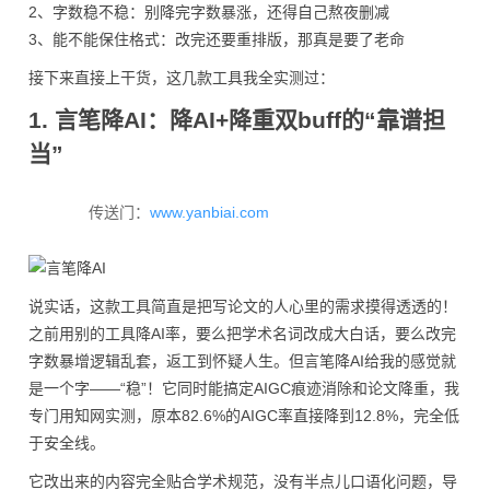
2、字数稳不稳：别降完字数暴涨，还得自己熬夜删减
3、能不能保住格式：改完还要重排版，那真是要了老命
接下来直接上干货，这几款工具我全实测过：
1. 言笔降AI：降AI+降重双buff的“靠谱担
当”
传送门：
www.yanbiai.com
说实话，这款工具简直是把写论文的人心里的需求摸得透透的！
之前用别的工具降AI率，要么把学术名词改成大白话，要么改完
字数暴增逻辑乱套，返工到怀疑人生。但言笔降AI给我的感觉就
是一个字——“稳”！它同时能搞定AIGC痕迹消除和论文降重，我
专门用知网实测，原本82.6%的AIGC率直接降到12.8%，完全低
于安全线。
它改出来的内容完全贴合学术规范，没有半点儿口语化问题，导