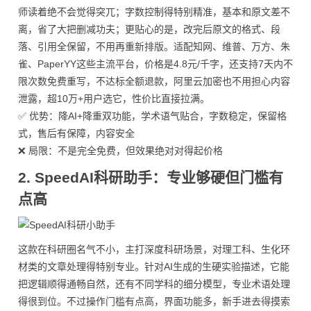
师读着绝不会觉得突兀；字数控制得特别精准，基本和原文差不
离，省了大把删减功夫；更贴心的是，改完后原文的格式、段
落、引用全保留，不用再重新排版。适配知网、维普、万方、朱
雀、PaperYY这些主流平台，价格是4.8元/千字，还支持7天内不
限次数免费重写，不达标全额退款，阿里云加密也不用担心内容
泄露，超10万+用户选它，性价比直接拉满。
✅ 优势：降AI+降重双功能，学术语气贴合，字数稳定，保留格
式，售后有保障，内容安全
❌ 局限：不是完全免费，但效果绝对对得起价格
2. SpeedAI科研助手：专业够硬但门槛有
点高
这款在科研圈名气不小，主打深度科研场景，对理工科、生化环
材类的文章处理得特别专业。针对AI生成的生硬实验描述，它能
把逻辑顺得通畅自然，还有不同学科的细分模型，专业术语处理
得很到位。不过操作门槛有点高，界面功能多，新手进去得摸索