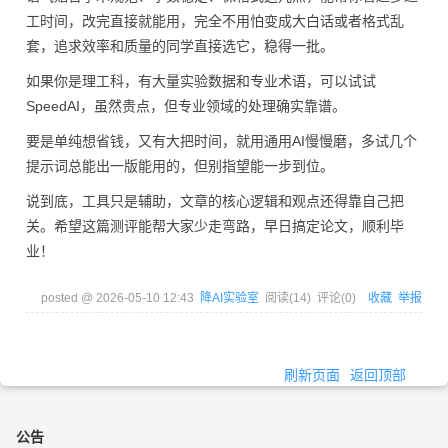
工时间，改完直接就能用，完全不用怕变成大白话或者格式乱
套，追求效率和质量的同学直接选它，稳得一批。
如果你是理工科，有大量实验数据和专业术语，可以试试
SpeedAI，虽然贵点，但专业领域的处理确实靠谱。
要是单纯想省钱，又有大把时间，就用通用AI慢慢磨，多试几个
提示词总能出一版能用的，但别指望能一步到位。
说到底，工具只是辅助，文章的核心逻辑和观点还得靠自己把
关。希望这篇测评能帮大家少走弯路，早日搞定论文，顺利毕
业！
posted @
2026-05-10 12:43
降AI实验室
阅读(
14
) 评论(
0
)
收藏
举报
刷新页面
返回顶部
公告