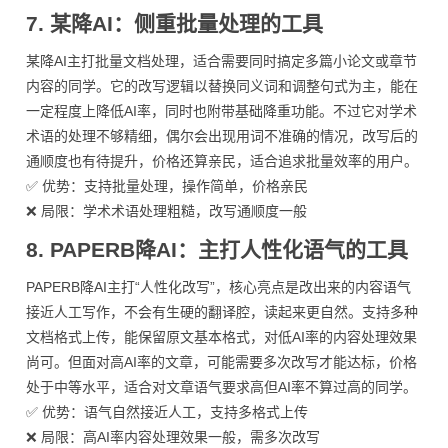
7. 某降AI：侧重批量处理的工具
某降AI主打批量文档处理，适合需要同时搞定多篇小论文或章节
内容的同学。它的改写逻辑以替换同义词和调整句式为主，能在
一定程度上降低AI率，同时也附带基础降重功能。不过它对学术
术语的处理不够精细，偶尔会出现用词不准确的情况，改写后的
通顺度也有待提升，价格还算亲民，适合追求批量效率的用户。
✅ 优势：支持批量处理，操作简单，价格亲民
❌ 局限：学术术语处理粗糙，改写通顺度一般
8. PAPERB降AI：主打人性化语气的工具
PAPERB降AI主打“人性化改写”，核心亮点是改出来的内容语气
接近人工写作，不会有生硬的翻译腔，读起来更自然。支持多种
文档格式上传，能保留原文基本格式，对低AI率的内容处理效果
尚可。但面对高AI率的文章，可能需要多次改写才能达标，价格
处于中等水平，适合对文章语气要求高但AI率不算过高的同学。
✅ 优势：语气自然接近人工，支持多格式上传
❌ 局限：高AI率内容处理效果一般，需多次改写