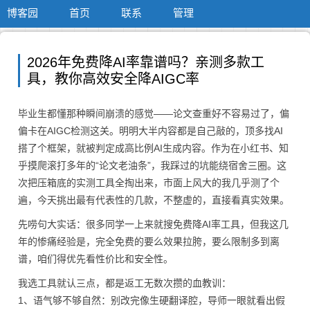
博客园
首页
联系
管理
2026年免费降AI率靠谱吗？亲测多款工
具，教你高效安全降AIGC率
毕业生都懂那种瞬间崩溃的感觉——论文查重好不容易过了，偏
偏卡在AIGC检测这关。明明大半内容都是自己敲的，顶多找AI
搭了个框架，就被判定成高比例AI生成内容。作为在小红书、知
乎摸爬滚打多年的“论文老油条”，我踩过的坑能绕宿舍三圈。这
次把压箱底的实测工具全掏出来，市面上风大的我几乎测了个
遍，今天挑出最有代表性的几款，不整虚的，直接看真实效果。
先唠句大实话：很多同学一上来就搜免费降AI率工具，但我这几
年的惨痛经验是，完全免费的要么效果拉胯，要么限制多到离
谱，咱们得优先看性价比和安全性。
我选工具就认三点，都是返工无数次攒的血教训：
1、语气够不够自然：别改完像生硬翻译腔，导师一眼就看出假