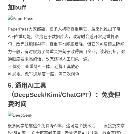
加buff
PaperPass大家都熟，很多人初稿查重用它，后来也推出了降
AI+降重功能。优势在于数据库大，改写时会避开常见重复语
句，改完既能降AI率，查重率也能跟着降。但它的AI痕迹去除能
力一般，有时候为了降重会把句子改得面目全非，读着别扭，对
通顺度要求高的话，改完还得人工润色一遍。
✅ 优势：查重降AI一体，老牌工具放心
❌ 局限：改写通顺度一般，需二次润色
5. 通用AI工具
（DeepSeek/Kimi/ChatGPT）：免费但
费时间
很多同学想靠这个免费降AI率，这可是个技术活——直接扔文章
说“降AI率”，它大概率听不懂，改完还是AI味儿重。得会写精准