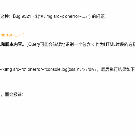
9521 - $("#<img src=x onerror=...>") 的问题。
error=...>'")
ML和脚本内容。
jQuery可能会错误地识别一个包含 < 作为HTML片段的
img src="x" onerror="console.log(xss!)">'></div>，最后执行结
会执行，而会报错：