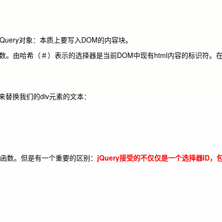
个jQuery对象：本质上要写入DOM的内容块。
参数。
由哈希（＃）表示的选择器是当前DOM中现有html内容的标识符。
：
M来替换我们的div元素的文本：
（）函数。
但是有一个重要的区别：
jQuery接受的不仅仅是一个选择器ID，