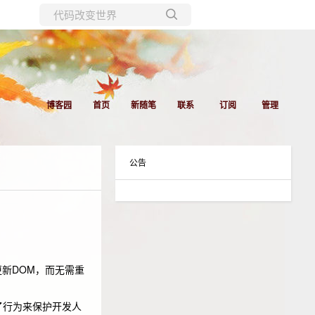
所有博客
当前博客
博客园
首页
新随笔
联系
订阅
管理
公告
更新DOM，而无需重
改了行为来保护开发人