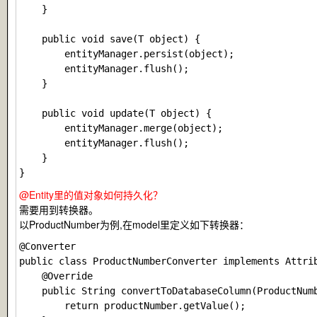
    }

    public void save(T object) {

        entityManager.persist(object);

        entityManager.flush();

    }

    public void update(T object) {

        entityManager.merge(object);

        entityManager.flush();

    }

@Entity
里的值对象如何持久化？
需要用到转换器。
以ProductNumber为例,在model里定义如下转换器：
@Converter

public class ProductNumberConverter implements Attrib
    @Override

    public String convertToDatabaseColumn(ProductNumb
        return productNumber.getValue();
