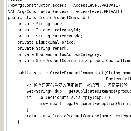
@NoArgsConstructor(access = AccessLevel.PRIVATE)

@AllArgsConstructor(access = AccessLevel.PRIVATE)

public class CreateProductCommand {

    private String name;

    private Integer categoryId;

    private String currencyCode;

    private BigDecimal price;

    private String remark;

    private Boolean allowAcrossCategory;

    private Set<ProductCourseItem> productCourseItems
    public static CreateProductCommand of(String name
                                          Boolean all
        // 检查是否有重复的明细编码，考虑再三，还是要校
        Set<String> dup = getDuplicatedItemNos(produc
        if (!CollectionUtils.isEmpty(dup)) {

            throw new IllegalArgumentException(St
        }

        return new CreateProductCommand(name, categor
    }
