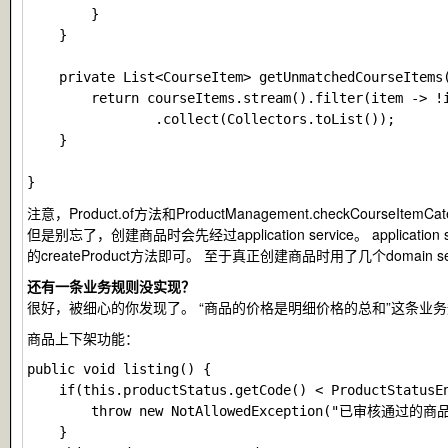
        }

    }

    private List<CourseItem> getUnmatchedCourseItems(
        return courseItems.stream().filter(item -> !i
                .collect(Collectors.toList());

    }

注意，
Product.of
方法和
ProductManagement.checkCourseItemCat
但是别忘了，创建商品时会先经过application service。 applicat
的
createProduct
方法即可。 至于真正创建商品时用了几个domain s
还有一条业务规则没实现？
很好，被细心的你发现了。 “商品的价格是明细价格的总和”这条业
商品上下架功能：
public void listing() {

    if(this.productStatus.getCode() < ProductStatusEn
        throw new NotAllowedException("已审核通过的
    }
