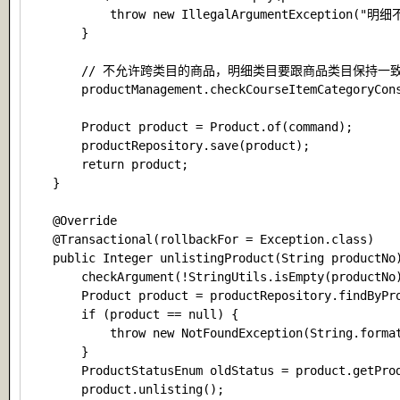
            throw new IllegalArgumentException("明
        }

        // 不允许跨类目的商品，明细类目要跟商品类目保持一致。
        productManagement.checkCourseItemCategoryCons
                                                     
        Product product = Product.of(command);

        productRepository.save(product);

        return product;

    }

    @Override

    @Transactional(rollbackFor = Exception.class)

    public Integer unlistingProduct(String productNo)
        checkArgument(!StringUtils.isEmpty(produc
        Product product = productRepository.findByPro
        if (product == null) {

            throw new NotFoundException(String.fo
        }

        ProductStatusEnum oldStatus = product.getProd
        product.unlisting();
