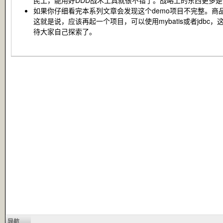
民工，能用好DDD战术工具就很不错了。战略上的东西更多
如果你仔细看完本系列文章会发现这个demo项目不完整。商
这就是说，应该再起一个项目，可以使用mybatis或者jd
待大家自己探索了。
导航