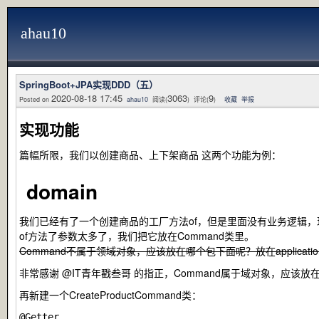
ahau10
SpringBoot+JPA实现DDD（五）
2020-08-18 17:45
3063
9
Posted on
ahau10
阅读(
) 评论(
)
收藏
举报
实现功能
篇幅所限，我们以创建商品、上下架商品 这两个功能为例：
domain
我们已经有了一个创建商品的工厂方法
of
，但是里面没有业务逻辑，
of
方法了参数太多了，我们把它放在Command类里。
Command不属于领域对象，应该放在哪个包下面呢？放在
applicati
非常感谢 @IT青年戳叁哥 的指正，Command属于域对象，应该放在
再新建一个
CreateProductCommand
类：
@Getter
