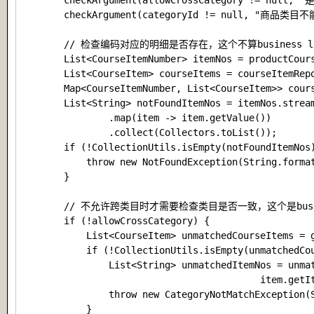
        checkArgument(allowCrossCategory != nul
        checkArgument(categoryId != null, "商品类目不
        // 检查编码对应的明细是否存在，这个不算business lo
        List<CourseItemNumber> itemNos = productCour
        List<CourseItem> courseItems = courseItemRepo
        Map<CourseItemNumber, List<CourseItem>> cours
        List<String> notFoundItemNos = itemNos.stream
                .map(item -> item.getValue())

                .collect(Collectors.toList());

        if (!CollectionUtils.isEmpty(notFoundItemNos)
            throw new NotFoundException(String.for
        }

        // 不允许跨类目时才需要检查类目是否一致，这个是busi
        if (!allowCrossCategory) {

            List<CourseItem> unmatchedCourseItems = g
            if (!CollectionUtils.isEmpty(unmatchedCou
                List<String> unmatchedItemNos = unmat
                                           item.getIt
                throw new CategoryNotMatchExceptio
            }
