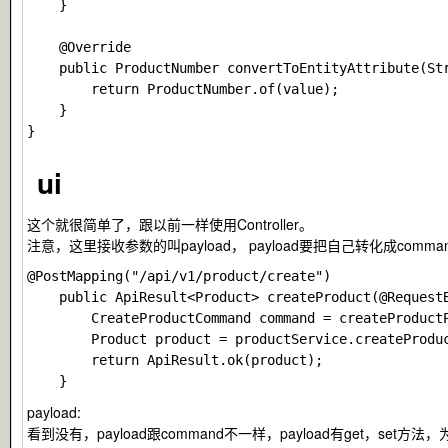
    }

    @Override

    public ProductNumber convertToEntityAttribute(Str
        return ProductNumber.of(value);

    }

ui
这个就很简单了，跟以前一样使用Controller。
注意，这里接收参数的叫payload， payload要把自己转化成command之后
@PostMapping("/api/v1/product/create")

    public ApiResult<Product> createProduct(@RequestB
        CreateProductCommand command = createProductP
        Product product = productService.createProduc
        return ApiResult.ok(product);

payload:
看到没有，payload跟command不一样，payload有get，set