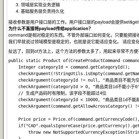
领域层实现业务逻辑
基础服务层负责持久化
接收参数是用户接口层的工作。用户接口层的
payload
会提供set&
为什么不直接将payload传给application？
command是相对稳定的东西。不管外部端口如何变化，只要能把接
我们早就说过领域模型是稳定的，也就是说它能适应变化。 适应变
扯远了，回到
of
方法上，这个方法的参数太多了，用起来非常不方便
public static Product of(CreateProductCommand command
    Integer categoryId = command.getCategoryId();

    checkArgument(!StringUtils.isEmpty(command.ge
    checkArgument(categoryId != null, "商品类目不能为空
    checkArgument(categoryId > 0, "商品类目id不能小于0"
    // 生成产品码时有限制，该字段不能超过4位

    checkArgument(categoryId < 10000, "商品类目id不能超
    checkArgument(command.getAllowAcrossCategory
    Price price = Price.of(command.getCurrencyCode(),
    if("CAD".equalsIgnoreCase(price.getCurrency().get
        throw new NotSupportedCurrencyException(
    }
