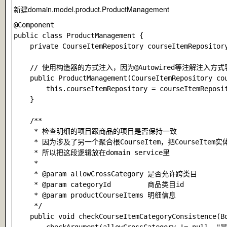
新建
domain.model.product.ProductManagement
@Component

public class ProductManagement {

    private CourseItemRepository courseItemRepository
    // 使用构造器的方式注入，因为@Autowired等注解注入方式
    public ProductManagement(CourseItemRepository cou
        this.courseItemRepository = courseItemReposit
    }

    /**

     * 检查明细的项目跟商品的项目是否保持一致

     * 因为涉及了另一个聚合根CourseItem，把CourseIte
     * 所以把这段逻辑放在domain service里

     *

     * @param allowCrossCategory 是否允许跨类目

     * @param categoryId         商品类目id

     * @param productCourseItems 明细信息

     */

    public void checkCourseItemCategoryConsistence(B