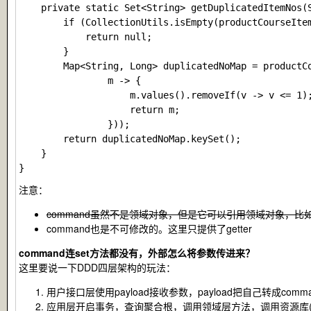
    private static Set<String> getDuplicatedItemNos(S
        if (CollectionUtils.isEmpty(productCourseItem
            return null;

        }

        Map<String, Long> duplicatedNoMap = productC
                m -> {

                    m.values().removeIf(v -> v <= 1);
                    return m;

                }));

        return duplicatedNoMap.keySet();

    }

注意：
command虽然不是领域对象，但是它可以引用领域对象，比如这里我
command也是不可修改的。这里只提供了getter
command连set方法都没有，外部怎么将参数传进来？
这里要说一下DDD四层架构的玩法：
用户接口层使用
payload
接收参数，
payload
把自己转成
comm
应用层开启事务，查询聚合根，调用领域层方法，调用资源库(repo