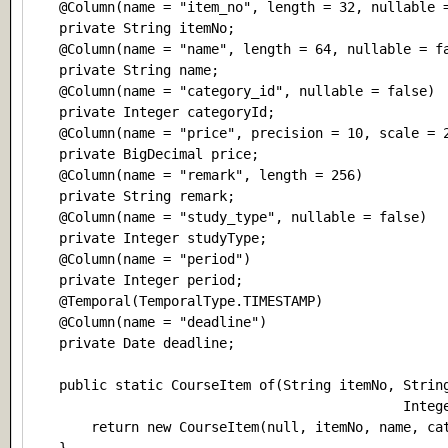
    @Column(name = "item_no", length = 32, nullable =
    private String itemNo;

    @Column(name = "name", length = 64, nullable = fa
    private String name;

    @Column(name = "category_id", nullable = false)

    private Integer categoryId;

    @Column(name = "price", precision = 10, scale = 2
    private BigDecimal price;

    @Column(name = "remark", length = 256)

    private String remark;

    @Column(name = "study_type", nullable = false)

    private Integer studyType;

    @Column(name = "period")

    private Integer period;

    @Temporal(TemporalType.TIMESTAMP)

    @Column(name = "deadline")

    private Date deadline;

    public static CourseItem of(String itemNo, String
                                               Intege
        return new CourseItem(null, itemNo, name, cat