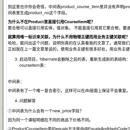
到这里也许你会奇怪，中间表
product_course_item
里并没有声明
pr
间表里生成
product_no
这个字段。
为什么不在Product里直接引用CourseItem呢？
聚合根可以直接引用实体，值对象。 不能直接引用其它聚合根，要
就算用唯一标识来关联，为什么不用物理主键而用业务主键关联呢？
哈哈，能问出这个问题，说明你真的在认真看我的文章了。通常我们
正如我在上一篇文章里说的，使用业务主键有很多好处，用业务主键
启动项目，hibernate会删除之前的表，重新生成新的表结构
courseitem表：
中间表：
中间表有了一个唯一复合索引，这样可以在db层面上保证不会重复
问题解答
①中间表为什么会有一个
new_price
字段？
因为同一个课程明细在不同的商品下价格不同。
②
ProductCourseItem
类的equals方法是由
@EqualsAndHashCode