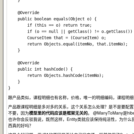
    }

    @Override

    public boolean equals(Object o) {

        if (this == o) return true;

        if (o == null || getClass() != o.getClass()) 
        CourseItem that = (CourseItem) o;

        return Objects.equal(itemNo, that.itemNo);

    }

    @Override

    public int hashCode() {

        return Objects.hashCode(itemNo);

    }

跟产品类似，课程明细也有名称，价格，唯一的明细编码，课程明细
产品跟课程明细是多对多的关系，这个关系怎么处理？是不是要配
不要，因为
模型里的代码应该是框架无关的
。
@ManyToMany
是hi
也许你会反驳我说，既然这样，Entity类就应该保持纯洁性，为什么我
西真的好吗？