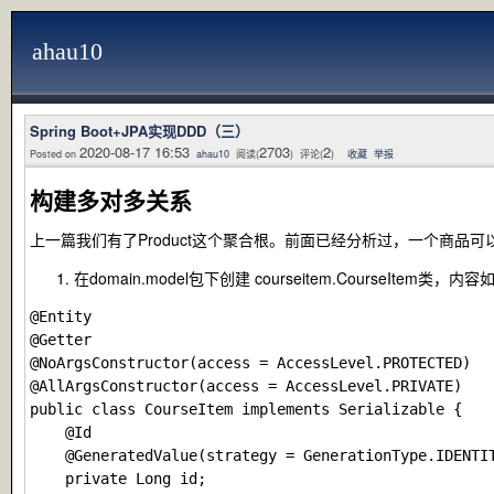
ahau10
Spring Boot+JPA实现DDD（三）
2020-08-17 16:53
2703
2
Posted on
ahau10
阅读(
) 评论(
)
收藏
举报
构建多对多关系
上一篇我们有了Product这个聚合根。前面已经分析过，一个商
在
domain.model
包下创建
courseitem.CourseItem
类，内容
@Entity

@Getter

@NoArgsConstructor(access = AccessLevel.PROTECTED)

@AllArgsConstructor(access = AccessLevel.PRIVATE)

public class CourseItem implements Serializable {

    @Id

    @GeneratedValue(strategy = GenerationType.IDENTIT
    private Long id;
