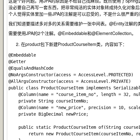
这是个好问题。用JPA的原因是不给自己找麻烦。既然使用了Spring这
没必要自己再写一套东西，把非常纯洁的实体对象转成持久化对象后
个人觉得实体里加一些JPA的注解是可以忍受的，不是什么很严重
我们知道要描述多对多的关系需要维护一张中间表。@Entity注解
需要使用JPA的2个注解。
@Embeddable
和
@ElementCollection
。
在product包下新建
ProductCourseItem
类，内容如下：
@Embeddable

@Getter

@EqualsAndHashCode

@NoArgsConstructor(access = AccessLevel.PROTECTED)

@AllArgsConstructor(access = AccessLevel.PRIVATE)

public class ProductCourseItem implements Serializabl
    @Column(name = "course_item_no", length = 32, nul
    private String courseItemNo;

    @Column(name = "new_price", precision = 10, scale
    private BigDecimal newPrice;

    public static ProductCourseItem of(String courseI
        return new ProductCourseItem(courseItemNo, re