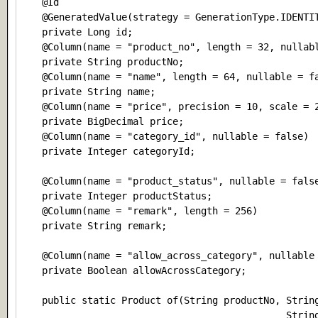
    @Id

    @GeneratedValue(strategy = GenerationType.IDENTIT
    private Long id;

    @Column(name = "product_no", length = 32, nullabl
    private String productNo;

    @Column(name = "name", length = 64, nullable = fa
    private String name;

    @Column(name = "price", precision = 10, scale = 2
    private BigDecimal price;

    @Column(name = "category_id", nullable = false)

    private Integer categoryId;

    @Column(name = "product_status", nullable = false
    private Integer productStatus;

    @Column(name = "remark", length = 256)

    private String remark;

    @Column(name = "allow_across_category", nullable 
    private Boolean allowAcrossCategory;

    public static Product of(String productNo, String
                                               String