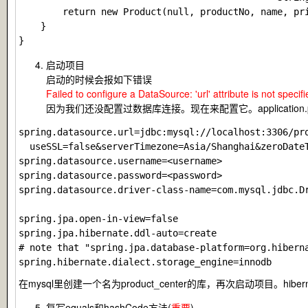
        return new Product(null, productNo, name, pri
    }

启动项目
启动的时候会报如下错误
Failed to configure a DataSource: 'url' attribute is not spe
因为我们还没配置过数据库连接。现在来配置它。application.prop
spring.datasource.url=jdbc:mysql://localhost:3306/pro
  useSSL=false&serverTimezone=Asia/Shanghai&zeroDateT
spring.datasource.username=<username>

spring.datasource.password=<password>

spring.datasource.driver-class-name=com.mysql.jdbc.Dr
spring.jpa.open-in-view=false

spring.jpa.hibernate.ddl-auto=create

# note that "spring.jpa.database-platform=org.hiberna
在mysql里创建一个名为
product_center
的库，再次启动项目。hibern
复写equals和hashCode方法(
重要
)