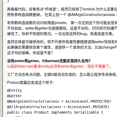
再看看代码，好像有点“坏味道”，既然已经用了lombok,为什么还
把有参构造函数删掉， 在类上加一个
@AllArgsConstructor(access 
有参数构造函数的访问权限是private。 第一次见到这个你可能
不仅如此，setter和getter也是随便给。这是不对的，DDD
被改了，你却不知道的情况。一旦出现这样的bug，简直就是灾难。
虽然实体是可被修改的，但不代表所有属性都随便调用setter轻轻
如果确实需要修改某个属性，请提供一个具体的方法，比如
changeP
这才叫封装嘛，你说是不是？
没有setter和getter，hibernate还能实现持久化吗？
以前的hibernate要求entity必须有setter和getter，现在不需要了。
工厂方法也有点问题。主键id是自动生成的，怎么能让程序传进来呢。所以
Product类最后变成这个样子：
@Entity

@Getter

@NoArgsConstructor(access = AccessLevel.PROTECTED)

@AllArgsConstructor(access = AccessLevel.PRIVATE)

public class Product implements Serializable {
