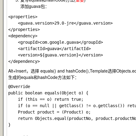
添加guava包：
<properties>

    <guava.version>29.0-jre</guava.version>

</properties>

<dependency>

    <groupId>com.google.guava</groupId>

    <artifactId>guava</artifactId>

    <version>${guava.version}</version>

Alt+Insert，选择 equals() and hashCode(),Template选择Obje
生成的equals和hashCode方法如下：
@Override

public boolean equals(Object o) {

	if (this == o) return true;

	if (o == null || getClass() != o.getClass()) return false;

	Product product = (Product) o;

	return Objects.equal(productNo, product.productNo);

}
