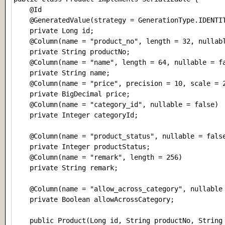
    @Id

    @GeneratedValue(strategy = GenerationType.IDENTIT
    private Long id;

    @Column(name = "product_no", length = 32, nullabl
    private String productNo;

    @Column(name = "name", length = 64, nullable = fa
    private String name;

    @Column(name = "price", precision = 10, scale = 2
    private BigDecimal price;

    @Column(name = "category_id", nullable = false)

    private Integer categoryId;

    @Column(name = "product_status", nullable = false
    private Integer productStatus;

    @Column(name = "remark", length = 256)

    private String remark;

    @Column(name = "allow_across_category", nullable 
    private Boolean allowAcrossCategory;

    public Product(Long id, String productNo, String 