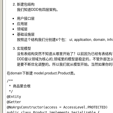
新建包结构
我们知道DDD有四层架构。
用户接口层
应用层
领域层
基础设施层
按照这个结构我们分别建4个包：
ui
,
application
,
domain
,
inf
实现模型
没有表结构突然不知道从哪里开始了？以前因为已经有表结构了，我们一开
DDD是以领域为核心的,领域里的模型是稳定的，不管外部怎
是要不断优化调整的。所以我们就从模型开始。当然如果你的项目
在domain下新建
model.product.Product
类。
/**

 * 商品聚合根

 */

@Entity

@Getter

@NoArgsConstructor(access = AccessLevel.PROTECTED)

public class Product implements Serializable {
