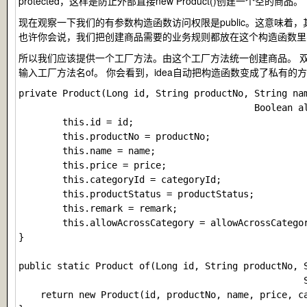
protected，这样是防止外部直接
new Product()
创建一个空的商品。
现在观察一下我们的有参数构造函数访问权限是public。这意味
也许你会说，我们把创建商品需要的业务规则都放在这个构造函数里不
所以我们应该提供一个工厂方法。由这个工厂方法统一创建商品。 双击构造函数名称，右击鼠
输入工厂方法名
of
。 你会看到，idea自动把构造函数变成了私有的
private Product(Long id, String productNo, String nam
                                           Boolean al
        this.id = id;

        this.productNo = productNo;

        this.name = name;

        this.price = price;

        this.categoryId = categoryId;

        this.productStatus = productStatus;

        this.remark = remark;

        this.allowAcrossCategory = allowAcrossCategor
}

public static Product of(Long id, String productNo, S
                                                    S
    return new Product(id, productNo, name, price, ca