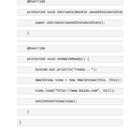
@Override
protected
void
 onCreate
(
Bundle
 savedInstanceState
)
super
.
onCreate
(
savedInstanceState
);
}
@Override
protected
void
 onXWalkReady
()
{
System
.
out
.
println
(
"ready..."
);
XWalkView
 view 
=
new
XWalkView
(
this
,
this
);
        view
.
load
(
"http://www.baidu.com"
,
null
);
        setContentView
(
view
);
}
}