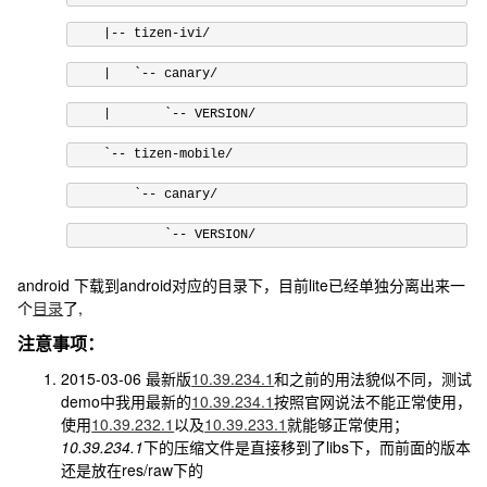
    |-- tizen-ivi/
    |   `
--
 canary
/
|
`-- VERSION/
    `
--
 tizen
-
mobile
/
`-- canary/
            `
--
 VERSION
/
android 下载到android对应的目录下，目前lite已经单独分离出来一
个
目录
了,
注意事项：
2015-03-06 最新版
10.39.234.1
和之前的用法貌似不同，测试
demo中我用最新的
10.39.234.1
按照官网说法不能正常使用，
使用
10.39.232.1
以及
10.39.233.1
就能够正常使用；
10.39.234.1
下的压缩文件是直接移到了libs下，而前面的版本
还是放在res/raw下的