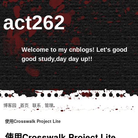
act262
Welcome to my cnblogs! Let's good
good study,day day up!!
博客园
首页
联系
管理
使用Crosswalk Project Lite
使用Crosswalk Project Lite