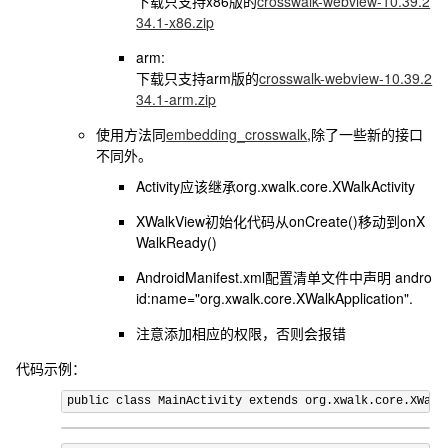
下载只支持x86版的
crosswalk-webview-10.39.2
34.1-x86.zip
arm:
下载只支持arm版的
crosswalk-webview-10.39.2
34.1-arm.zip
使用方法同
embedding_crosswalk
,除了一些新的接口
不同外。
Activity应该继承
org.xwalk.core.XWalkActivity
XWalkView初始化代码从
onCreate()
移动到
onX
WalkReady()
AndroidManifest.xml配置清单文件中声明
andro
id:name="org.xwalk.core.XWalkApplication"
.
注意添加相应的权限，否则会报错
代码示例：
public
class
MainActivity
extends
 org
.
xwalk
.
core
.
XWalk