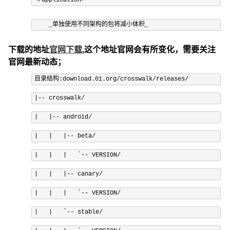
</application>
    _
单独使用不同架构的包将减小体积
_
下载的地址
官网下载
,这个地址官网会有所变化，需要关注
官网最新动态；
目录结构:
download
.
01.org
/
crosswalk
/
releases
/
|--
 crosswalk
/
|
|--
 android
/
|
|
|--
 beta
/
|
|
|
`-- VERSION/
|   |   |-- canary/
|   |   |   `
--
 VERSION
/
|
|
`-- stable/