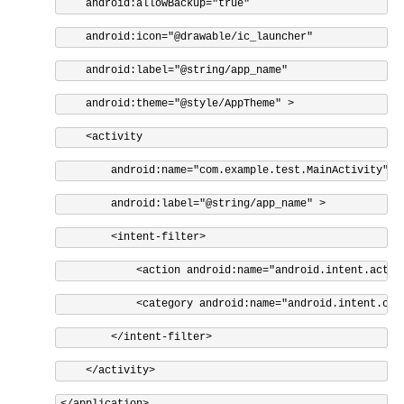
android:allowBackup
=
"true"
android:icon
=
"@drawable/ic_launcher"
android:label
=
"@string/app_name"
android:theme
=
"@style/AppTheme"
>
<activity
android:name
=
"com.example.test.MainActivity"
android:label
=
"@string/app_name"
>
<intent-filter>
<action
android:name
=
"android.intent.actio
<category
android:name
=
"android.intent.cat
</intent-filter>
</activity>