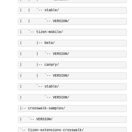
|
|
`-- stable/
|   |       `
--
 VERSION
/
|
`-- tizen-mobile/
|       |-- beta/
|       |   `
--
 VERSION
/
|
|--
 canary
/
|
|
`-- VERSION/
|       `
--
 stable
/
|
`-- VERSION/
|-- crosswalk-samples/
|   `
--
 VERSION
/
`-- tizen-extensions-crosswalk/