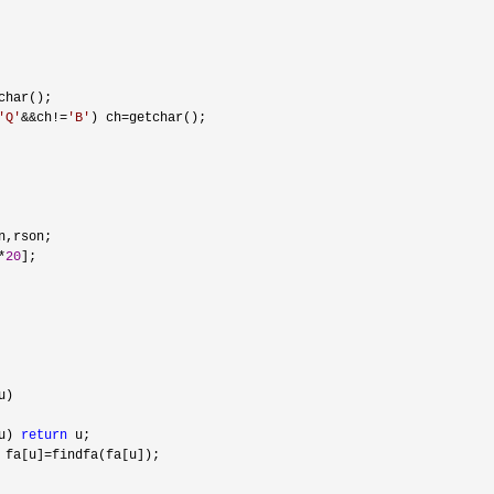
char();

'
Q
'
&&ch!=
'
B
'
) ch=
getchar();

n,rson;

*
20
u)

u) 
return
 u;

 fa[u]=
findfa(fa[u]);
