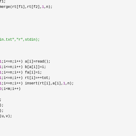
f1;

merge(rt[f1],rt[f2],
1
,n);

in.txt","r",stdin);
1
;i<=n;i++) a[i]=
read();

1
;i<=n;i++) b[a[i]]=
i;

1
;i<=n;i++) fa[i]=
i;

1
;i<=n;i++) rt[i]=++
tot;

1
;i<=n;i++) insert(rt[i],a[i],
1
,n);

0
;i<m;i++
)



;

;

u,v);
