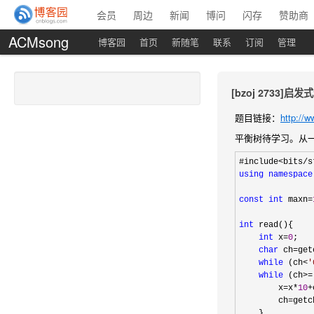
会员
周边
新闻
博问
闪存
赞助商
ACMsong
博客园
首页
新随笔
联系
订阅
管理
[bzoj 2733]
题目链接：
http://
平衡树待学习。从
using
namespace
const
int
 maxn=
int
 read(){

int
 x=
0
;

char
 ch=
get
while
 (ch<
'
while
 (ch>=
        x
=x*
10
+
        ch
=
getc
    }
