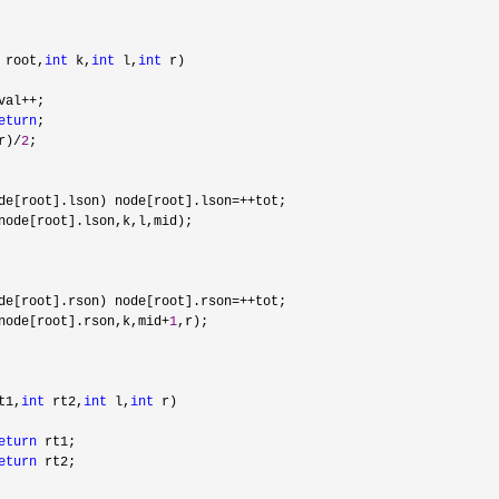
 root,
int
 k,
int
 l,
int
 r)

val
++
;

eturn
;

r)/
2
;

de[root].lson) node[root].lson=++
tot;

node[root].lson,k,l,mid);

de[root].rson) node[root].rson=++
tot;

node[root].rson,k,mid
+
1
,r);

t1,
int
 rt2,
int
 l,
int
 r)

eturn
 rt1;

eturn
 rt2;
