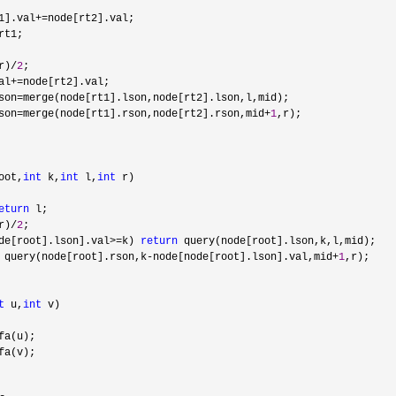
1].val
+=
node[rt2].val;

rt1;

r)/
2
;

al
+=
node[rt2].val;

son
=
merge(node[rt1].lson,node[rt2].lson,l,mid);

son
=merge(node[rt1].rson,node[rt2].rson,mid+
1
,r);

oot,
int
 k,
int
 l,
int
 r)

eturn
 l;

r)/
2
;

de[root].lson].val>=k) 
return
 query(node[root].lson,k,l,mid);

 query(node[root].rson,k-node[node[root].lson].val,mid+
1
,r);

t
 u,
int
 v)

fa(u);

fa(v);
