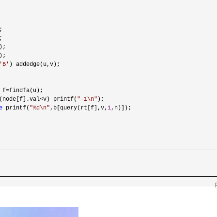




;

;

'
B
'
) addedge(u,v);

 f=
findfa(u);

(node[f].val<v) printf(
"
-1\n
"
);

e
 printf(
"
%d\n
"
,b[query(rt[f],v,
1
,n)]);
