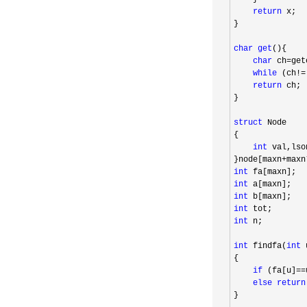
return
 x;

}

char
get
(){

char
 ch=
get
while
 (ch!=
return
 ch;

}

struct
 Node

{

int
 val,lso
}node[maxn
+maxn
int
int
int
int
int
 n;

int
 findfa(
int
 
{

if
 (fa[u]==
else
return
}
