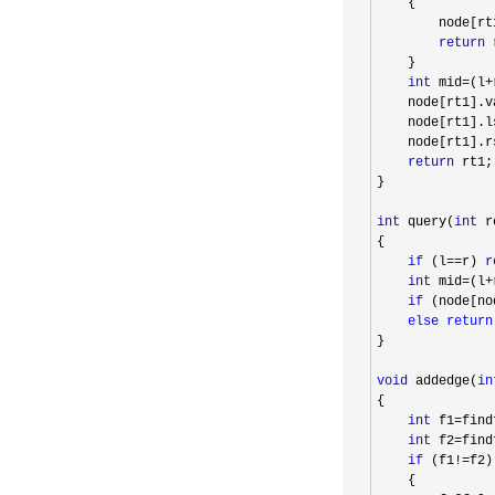
    {

        node[rt
return
 
    }

int
 mid=(l+
    node[rt1].v
    node[rt1].l
    node[rt1].r
return
 rt1;

}

int
 query(
int
 r
{

if
 (l==r) 
r
int
 mid=(l+
if
 (node[no
else
return
}

void
 addedge(
in
{

int
 f1=
find
int
 f2=
find
if
 (f1!=
f2)

    {
