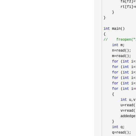
        fa[f2]
=
        rt[f1]
=
    }

}

int
 main()

//
    freopen("
int
 m;

    n
=
read();

    m
=
read();

for
 (
int
 i=
for
 (
int
 i=
for
 (
int
 i=
for
 (
int
 i=
for
 (
int
 i=
for
 (
int
 i=
    {

int
 u,v;
        u
=
read()
        v
=
read()
        addedge(
    }

int
 q;

    q
=
read();
