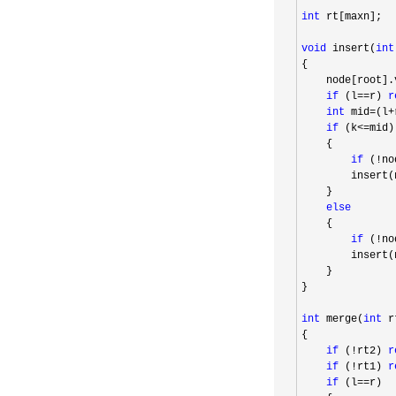
int
 rt[maxn];

void
 insert(
int
{

    node[root].
if
 (l==r) 
r
int
 mid=(l+
if
 (k<=
mid)

    {

if
 (!no
        insert(
    }

else
    {

if
 (!no
        insert(
    }

}

int
 merge(
int
 r
{

if
 (!rt2) 
r
if
 (!rt1) 
r
if
 (l==
r)
