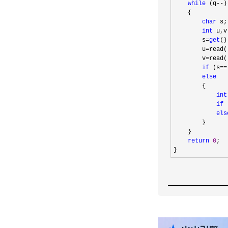
while
 (q--
)

    {

char
 s;

int
 u,v;
        s
=
get
();
        u
=
read()
        v
=
read()
if
 (s==
else
        {

int
if
 
els
        }

    }

return
0
;

}