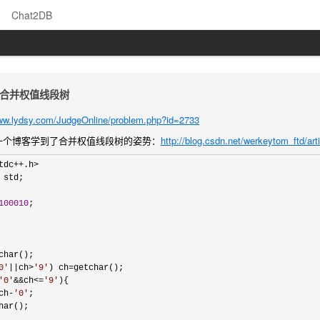
Chat2DB
启发式合并权值线段树
www.lydsy.com/JudgeOnline/problem.php?id=2733
一个博客学到了合并权值线段树的姿势：
http://blog.csdn.net/werkeytom_ftd/art
 std;

100010
;

char();

0
'
||ch>
'
9
'
) ch=
getchar();

'
0
'
&&ch<=
'
9
'
){

ch-
'
0
'
;

har();
