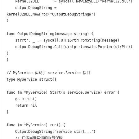
	kernel32DLL       = syscall.NewLazyDLL("kernel32.dll")

	outputDebugString = 
kernel32DLL.NewProc("OutputDebugStringW")

)

func OutputDebugString(message string) {

	strPtr, _ := syscall.UTF16PtrFromString(message)

	outputDebugString.Call(uintptr(unsafe.Pointer(strPtr))
)

}

// MyService 实现了 service.Service 接口

type MyService struct{}

func (m *MyService) Start(s service.Service) error {

	go m.run()

	return nil

}

func (m *MyService) run() {

	OutputDebugString("Service start...")

	// 在这里编写你的服务逻辑
