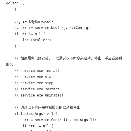
golang.",

	}

	prg := &MyService{}

	s, err := service.New(prg, svcConfig)

	if err != nil {

		log.Fatal(err)

	}

	// 如果服务已经安装，可以通过以下命令来启动、停止、重启或卸载
服务：

	// service.exe install

	// service.exe start

	// service.exe stop

	// service.exe restart

	// service.exe uninstall

	// 通过以下代码来控制服务的启动和停止

	if len(os.Args) > 1 {

		err = service.Control(s, os.Args[1])

		if err != nil {
