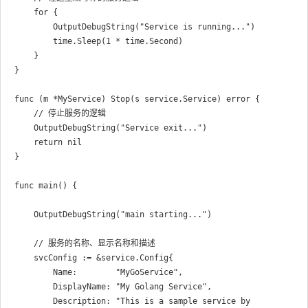
	for {

		OutputDebugString("Service is running...")

		time.Sleep(1 * time.Second)

	}

}

func (m *MyService) Stop(s service.Service) error {

	// 停止服务的逻辑

	OutputDebugString("Service exit...")

	return nil

}

func main() {

	OutputDebugString("main starting...")

	// 服务的名称、显示名称和描述

	svcConfig := &service.Config{

		Name:        "MyGoService",

		DisplayName: "My Golang Service",

		Description: "This is a sample service by 