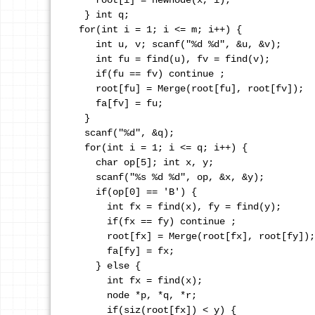
    root[i] = newnode(x, i);

  } int q; 

 for(int i = 1; i <= m; i++) {

    int u, v; scanf("%d %d", &u, &v);

    int fu = find(u), fv = find(v);

    if(fu == fv) continue ; 

    root[fu] = Merge(root[fu], root[fv]); 

    fa[fv] = fu; 

  }

  scanf("%d", &q); 

  for(int i = 1; i <= q; i++) {

    char op[5]; int x, y; 

    scanf("%s %d %d", op, &x, &y);

    if(op[0] == 'B') {

      int fx = find(x), fy = find(y); 

      if(fx == fy) continue ; 

      root[fx] = Merge(root[fx], root[fy]);
      fa[fy] = fx; 

    } else {

      int fx = find(x); 

      node *p, *q, *r; 

      if(siz(root[fx]) < y) {
