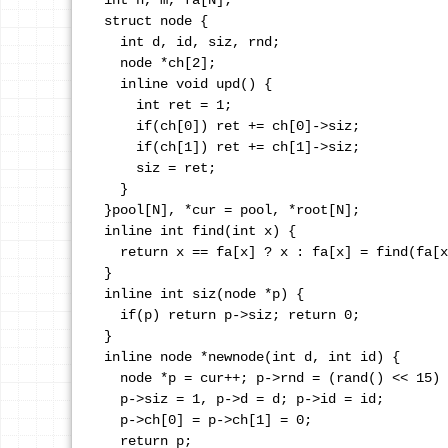
int n, m, fa[N]; 

struct node {

  int d, id, siz, rnd; 

  node *ch[2];

  inline void upd() {

    int ret = 1;

    if(ch[0]) ret += ch[0]->siz;

    if(ch[1]) ret += ch[1]->siz; 

    siz = ret; 

  }

}pool[N], *cur = pool, *root[N]; 

inline int find(int x) {

  return x == fa[x] ? x : fa[x] = find(fa[x
}

inline int siz(node *p) {

  if(p) return p->siz; return 0; 

}

inline node *newnode(int d, int id) {

  node *p = cur++; p->rnd = (rand() << 15) 
  p->siz = 1, p->d = d; p->id = id; 

  p->ch[0] = p->ch[1] = 0; 

  return p; 
