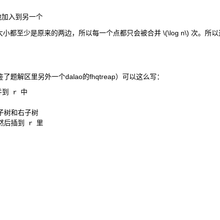
地加入到另一个
大小都至少是原来的两边，所以每一个点都只会被合并
\(\log n\)
次。所以
了题解区里另外一个dalao的fhqtreap）可以这么写：
并到 r 中 

归左子树和右子树

空然后插到 r 里
