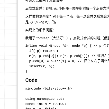
考虑怎么把两个集合合并
启发式合并！即把 siz 小的那一颗平衡树每一个点暴力
这样做的复杂度？对于每一个点，每一次合并之后集合
是
\(O(n \log n)\)
的。
实现上的细节问题：
我用了 fhqtreap（大法好！）。启发式合并的过程（借鉴
inline void M(node *&r, node *p) { // p 合
  if(!p) return ; 

  M(r, p->ch[0]); M(r, p->ch[1]); // 递
  p->ch[0] = p->ch[1] = 0; // 把它左右子清
  insert(r, p); 

Code
#include <bits/stdc++.h>

using namespace std;

const int N = 100100; 
