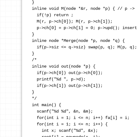
}

inline void M(node *&r, node *p) { // p -> 
  if(!p) return ; 

  M(r, p->ch[0]); M(r, p->ch[1]); 

  p->ch[0] = p->ch[1] = 0; p->upd(); insert
}

inline node *Merge(node *p, node *q) {

  if(p->siz <= q->siz) swap(p, q); M(p, q);
}

/*

inline void out(node *p) {

  if(p->ch[0]) out(p->ch[0]);

  printf("%d ", p->d);

  if(p->ch[1]) out(p->ch[1]); 

}

*/

int main() {

  scanf("%d %d", &n, &m);

  for(int i = 1; i <= n; i++) fa[i] = i; 

  for(int i = 1; i <= n; i++) {

    int x; scanf("%d", &x); 
