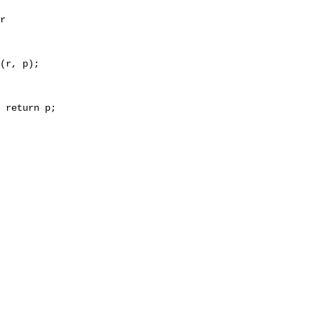
r 

(r, p); 

 return p;  
