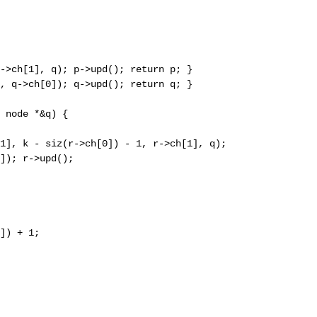
->ch[1], q); p->upd(); return p; }

, q->ch[0]); q->upd(); return q; } 

 node *&q) {

1], k - siz(r->ch[0]) - 1, r->ch[1], q); 

]); r->upd(); 

]) + 1; 
