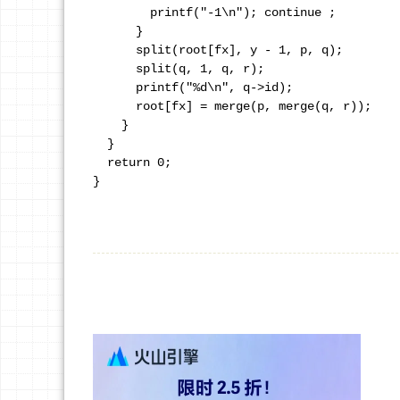
        printf("-1\n"); continue ;

      }

      split(root[fx], y - 1, p, q);

      split(q, 1, q, r);  

      printf("%d\n", q->id); 

      root[fx] = merge(p, merge(q, r)); 

    }

  }

  return 0; 

}
