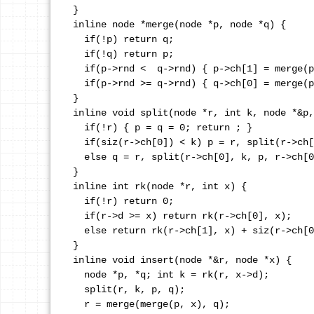
}

inline node *merge(node *p, node *q) {

  if(!p) return q; 

  if(!q) return p; 

  if(p->rnd <  q->rnd) { p->ch[1] = merge(p
  if(p->rnd >= q->rnd) { q->ch[0] = merge(p
}

inline void split(node *r, int k, node *&p,
  if(!r) { p = q = 0; return ; } 

  if(siz(r->ch[0]) < k) p = r, split(r->ch[
  else q = r, split(r->ch[0], k, p, r->ch[0
}

inline int rk(node *r, int x) {

  if(!r) return 0; 

  if(r->d >= x) return rk(r->ch[0], x);

  else return rk(r->ch[1], x) + siz(r->ch[0
}

inline void insert(node *&r, node *x) {

  node *p, *q; int k = rk(r, x->d); 

  split(r, k, p, q); 

  r = merge(merge(p, x), q);   
