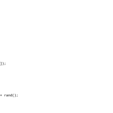
]); 

+ rand(); 
