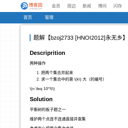
会员
周边
新闻
博问
闪存
首页
管理
题解【bzoj2733 [HNOI2012]永无乡
Descriprition
两种操作
把两个集合并起来
求一个集合中的第
\(k\)
大（的编号）
\(n \leq 10^5\)
Solution
平衡树的板子题之一
维护两个点连不连通直接并查集