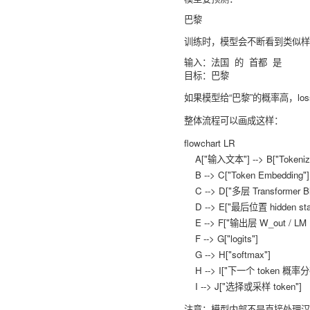
训练时，模型会不断看到类似样
输入：法国 的 首都 是

如果模型给“巴黎”的概率高，lo
整体流程可以画成这样：
flowchart LR

    A["输入文本"] --> B["Tokenizer 切成 token"]

    B --> C["Token Embedding"]

    C --> D["多层 Transformer Blocks"]

    D --> E["最后位置 hidden state"]

    E --> F["输出层 W_out / LM Head"]

    F --> G["logits"]

    G --> H["softmax"]

    H --> I["下一个 token 概率分布"]

注意：模型内部不是直接处理汉字或