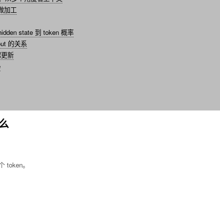
息做加工
dden state 到 token 概率
out 的关系
起更新
e
什么
 token。