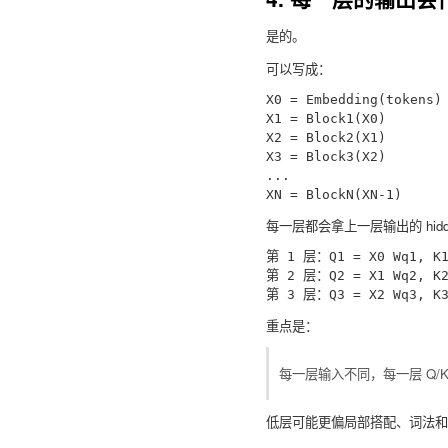
是的。
可以写成：
X0 = Embedding(tokens)

X1 = Block1(X0)

X2 = Block2(X1)

X3 = Block3(X2)

...

每一层都会拿上一层输出的 hidd
第 1 层：Q1 = X0 Wq1, K1 
第 2 层：Q2 = X1 Wq2, K2 
重点是：
每一层输入不同，每一层 Q/
低层可能更偏局部搭配、词法和