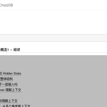
Chat2DB
念1 -- 综述
 Hidden State
ck 的整体结构
为下一层输入吗
让 token 理解上下文
么
如何理解上下文
ention：从多个角度看上下文