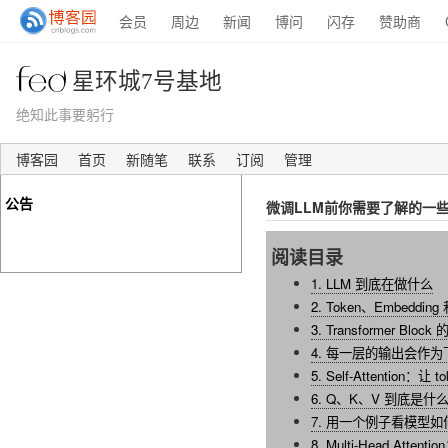
会员
周边
新闻
博问
闪存
赞助商
星环城7号基地
绝知此事要躬行
博客园
首页
新随笔
联系
订阅
管理
公告
微调LLM前你需要了解的一些概
阅读目录
1. LLM 到底在做什么
2. Token、Embedding 和
3. Transformer Blo
4. 每一层的输出会作
5. Self-Attention：
6. Q、K、V 到底是什
7. 用一个例子看模型
8. Multi-Head Att