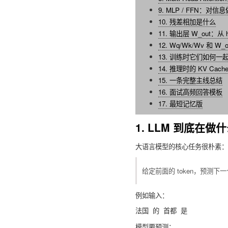
9. MLP / FFN：对信
10. 残差相加是什么
11. 输出层 W_out：从 hi
12. Wq/Wk/Wv 和 W_
13. 训练时它们如何一
14. 推理时的 KV Cach
15. 一条完整主线总结
16. 面试高频回答模板
17. 最短记忆版
1. LLM 到底在做
大语言模型的核心任务很朴素：
给定前面的 token，预测下一个
例如输入：
模型要预测：