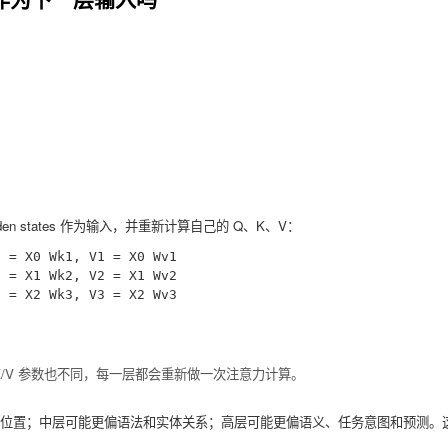
en states 作为输入，并重新计算自己的 Q、K、V：
= X0 Wk1, V1 = X0 Wv1

= X1 Wk2, V2 = X1 Wv2

K/V 参数也不同，每一层都会重新做一次注意力计算。
位置；中层可能更偏语法和实体关系；高层可能更偏语义、任务意图和预测。