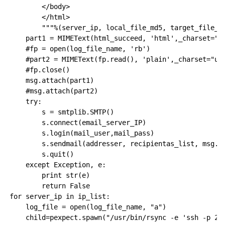
        </body>

        </html>

        """%(server_ip, local_file_md5, target_file_md
    part1 = MIMEText(html_succeed, 'html',_charset="ut
    #fp = open(log_file_name, 'rb')

    #part2 = MIMEText(fp.read(), 'plain',_charset="utf
    #fp.close()

    msg.attach(part1)

    #msg.attach(part2)

    try:

        s = smtplib.SMTP()

        s.connect(email_server_IP)

        s.login(mail_user,mail_pass)

        s.sendmail(addresser, recipientas_list, msg.as
        s.quit()

    except Exception, e:

        print str(e)

        return False

for server_ip in ip_list:

    log_file = open(log_file_name, "a")

    child=pexpect.spawn("/usr/bin/rsync -e 'ssh -p 222