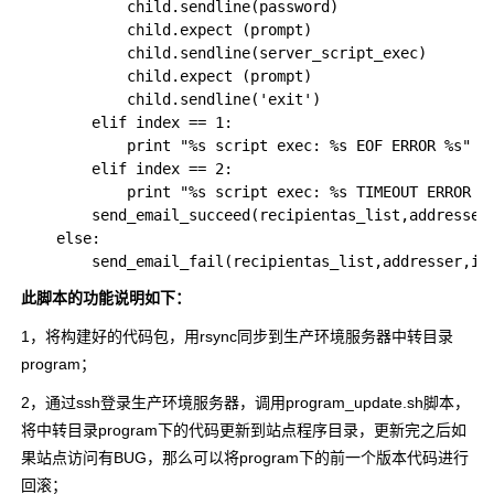
            child.sendline(password)

            child.expect (prompt)

            child.sendline(server_script_exec)

            child.expect (prompt)

            child.sendline('exit')

        elif index == 1: 

            print "%s script exec: %s EOF ERROR %s" %(
        elif index == 2:

            print "%s script exec: %s TIMEOUT ERROR %s
        send_email_succeed(recipientas_list,addresser,
    else:

此脚本的功能说明如下：
1，将构建好的代码包，用rsync同步到生产环境服务器中转目录
program；
2，通过ssh登录生产环境服务器，调用program_update.sh脚本，
将中转目录program下的代码更新到站点程序目录，更新完之后如
果站点访问有BUG，那么可以将program下的前一个版本代码进行
回滚；