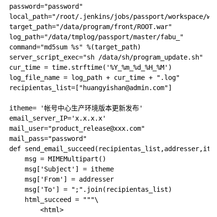
password="password"

local_path="/root/.jenkins/jobs/passport/workspace/was
target_path="/data/program/front/ROOT.war"

log_path="/data/tmplog/passport/master/fabu_"

command="md5sum %s" %(target_path)

server_script_exec="sh /data/sh/program_update.sh"

cur_time = time.strftime('%Y_%m_%d_%H_%M')

log_file_name = log_path + cur_time + ".log"

recipientas_list=["huangyishan@admin.com"]

itheme= '帐号中心生产环境版本更新发布'

email_server_IP='x.x.x.x'

mail_user="product_release@xxx.com"

mail_pass="password"

def send_email_succeed(recipientas_list,addresser,ithe
    msg = MIMEMultipart()

    msg['Subject'] = itheme

    msg['From'] = addresser

    msg['To'] = ";".join(recipientas_list)

    html_succeed = """\

        <html>
