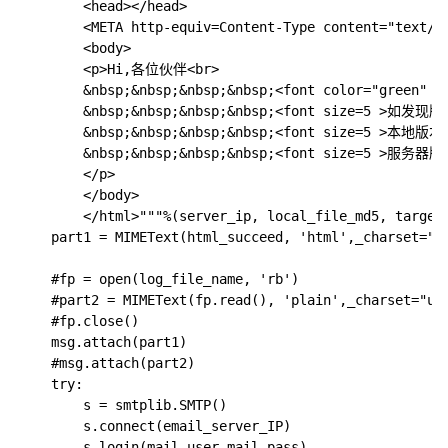
        <head></head>

        <META http-equiv=Content-Type content="text/ht
        <body>

        <p>Hi,各位伙伴<br>

        &nbsp;&nbsp;&nbsp;&nbsp;<font color="gre
        &nbsp;&nbsp;&nbsp;&nbsp;<font size=5 >如发现
        &nbsp;&nbsp;&nbsp;&nbsp;<font size=5 >本地版本文
        &nbsp;&nbsp;&nbsp;&nbsp;<font size=5 >服务器版本
        </p>

        </body>

        </html>"""%(server_ip, local_file_md5, target_
    part1 = MIMEText(html_succeed, 'html',_charset="ut
    #fp = open(log_file_name, 'rb')

    #part2 = MIMEText(fp.read(), 'plain',_charset="utf
    #fp.close()

    msg.attach(part1)

    #msg.attach(part2)

    try:

        s = smtplib.SMTP()

        s.connect(email_server_IP)

        s.login(mail_user,mail_pass)
