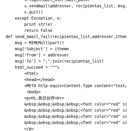
        s.sendmail(addresser, recipientas_list, msg.as
        s.quit()

    except Exception, e:

        print str(e)

        return False

def send_email_fail(recipientas_list,addresser,itheme,
    msg = MIMEMultipart()

    msg['Subject'] = itheme

    msg['From'] = addresser

    msg['To'] = ";".join(recipientas_list)

    html_succeed = """\

        <html>

        <head></head>

        <META http-equiv=Content-Type content="text/ht
         <body>

        <p>Hi,各位伙伴<br>

        &nbsp;&nbsp;&nbsp;&nbsp;<font color="r
        &nbsp;&nbsp;&nbsp;&nbsp;<font color="red" s
        &nbsp;&nbsp;&nbsp;&nbsp;<font color="red" si
        &nbsp;&nbsp;&nbsp;&nbsp;<font color="red" s
        </p>
