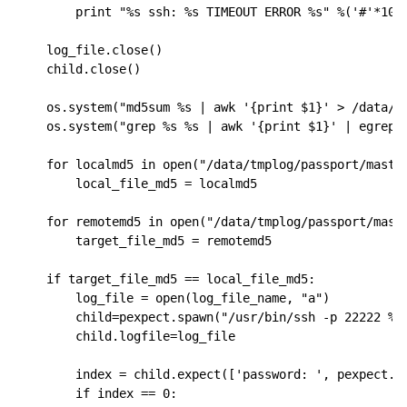
        print "%s ssh: %s TIMEOUT ERROR %s" %('#'*10, 
    log_file.close()

    child.close()

    os.system("md5sum %s | awk '{print $1}' > /data/tm
    os.system("grep %s %s | awk '{print $1}' | egrep 
    for localmd5 in open("/data/tmplog/passport/master
        local_file_md5 = localmd5

    for remotemd5 in open("/data/tmplog/passport/maste
        target_file_md5 = remotemd5

    if target_file_md5 == local_file_md5:

        log_file = open(log_file_name, "a")

        child=pexpect.spawn("/usr/bin/ssh -p 22222 %s@
        child.logfile=log_file

        index = child.expect(['password: ', pexpect.EO
        if index == 0:
