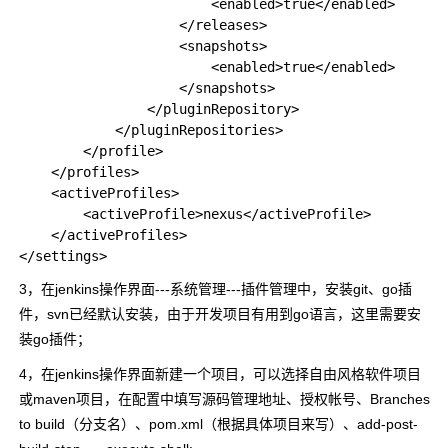
                        <enabled>true</enabled>

                    </releases>

                    <snapshots>

                        <enabled>true</enabled>

                    </snapshots>

                </pluginRepository>

            </pluginRepositories>

        </profile>

    </profiles>

    <activeProfiles>

        <activeProfile>nexus</activeProfile>

    </activeProfiles>

3，在jenkins操作界面---系统管理---插件管理中，安装git、go插
件，svn已经默认安装，由于开发项目有用到go语言，这里需要安
装go插件；
4，在jenkins操作界面新建一个项目，可以选择自由风格软件项目
或maven项目，在配置中填写源码管理地址、授权帐号、Branches
to build（分支名）、pom.xml（根据具体项目来写）、add-post-