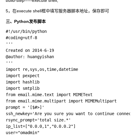
build-step-----execute shell;
5，在execute shell框中填写服务器脚本地址，保存即可
三、Python发布脚本
#!/usr/bin/python

#coding=utf-8

'''

Created on 2014-6-19

@author: huangyishan

'''

import re,sys,os,time,datetime

import pexpect

import hashlib

import smtplib

from email.mime.text import MIMEText

from email.mime.multipart import MIMEMultipart

prompt = '[$#>]'

ssh_newkey='Are you sure you want to continue connecti
rsync_prompt='total size.*'

ip_list=["0.0.0,1","0.0.0.2"]

user="omadmin"
