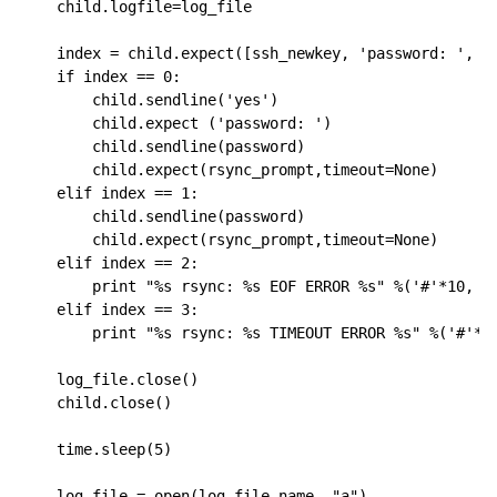
    child.logfile=log_file

    index = child.expect([ssh_newkey, 'password: ', pe
    if index == 0:

        child.sendline('yes')

        child.expect ('password: ')

        child.sendline(password)

        child.expect(rsync_prompt,timeout=None)

    elif index == 1:

        child.sendline(password)

        child.expect(rsync_prompt,timeout=None)

    elif index == 2:

        print "%s rsync: %s EOF ERROR %s" %('#'*10, se
    elif index == 3:

        print "%s rsync: %s TIMEOUT ERROR %s" %('#'*10
    log_file.close()

    child.close()

    time.sleep(5)

    log_file = open(log_file_name, "a")
