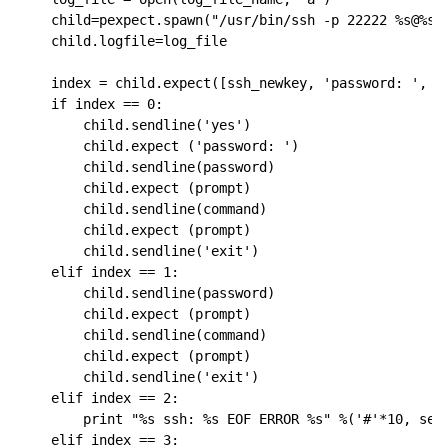
    child=pexpect.spawn("/usr/bin/ssh -p 22222 %s@%s" 
    child.logfile=log_file

    index = child.expect([ssh_newkey, 'password: ', pe
    if index == 0:

        child.sendline('yes')

        child.expect ('password: ')

        child.sendline(password)

        child.expect (prompt)

        child.sendline(command)

        child.expect (prompt)

        child.sendline('exit')

    elif index == 1:

        child.sendline(password)

        child.expect (prompt)

        child.sendline(command)

        child.expect (prompt)

        child.sendline('exit')

    elif index == 2:

        print "%s ssh: %s EOF ERROR %s" %('#'*10, serv
    elif index == 3:
