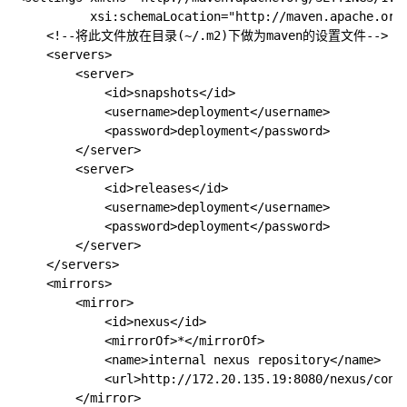
          xsi:schemaLocation="http://maven.apache.org/
    <!--将此文件放在目录(~/.m2)下做为maven的设置文件-->

    <servers>

        <server>

            <id>snapshots</id>

            <username>deployment</username>

            <password>deployment</password>

        </server>

        <server>

            <id>releases</id>

            <username>deployment</username>

            <password>deployment</password>

        </server>

    </servers>

    <mirrors>

        <mirror>

            <id>nexus</id>

            <mirrorOf>*</mirrorOf>

            <name>internal nexus repository</name>

            <url>http://172.20.135.19:8080/nexus/conte
        </mirror>
