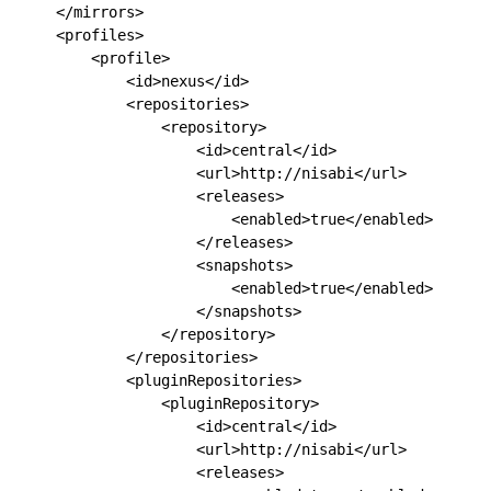
    </mirrors>

    <profiles>

        <profile>

            <id>nexus</id>

            <repositories>

                <repository>

                    <id>central</id>

                    <url>http://nisabi</url>

                    <releases>

                        <enabled>true</enabled>

                    </releases>

                    <snapshots>

                        <enabled>true</enabled>

                    </snapshots>

                </repository>

            </repositories>

            <pluginRepositories>

                <pluginRepository>

                    <id>central</id>

                    <url>http://nisabi</url>

                    <releases>
