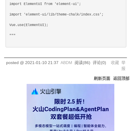
import ElementUI from 'element-ui';
import 'element-ui/lib/theme-chalk/index.css';
Vue.use(ElementUI);
"""
posted @
2021-01-10 21:37
ABDM
阅读(
86
) 评论(
0
)
收藏
举
报
刷新页面
返回顶部