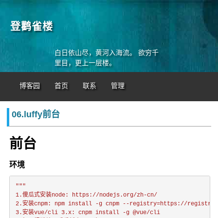
登鹳雀楼
白日依山尽，黄河入海流。 欲穷千
里目，更上一层楼。
博客园
首页
联系
管理
06.luffy前台
前台
环境
"""

1.傻瓜式安装node: https://nodejs.org/zh-cn/

2.安装cnpm: npm install -g cnpm --registry=https://registry.n
3.安装vue/cli 3.x: cnpm install -g @vue/cli
