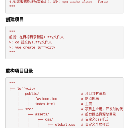
4.如果报错处理后重新走2、3步：npm cache clean --force

"""
创建项目
"""

前提：在目标目录新建luffy文件夹

>: cd 建立的luffy文件夹

>: vue create luffycity

"""
重构项目目录
"""

├── luffycity

	├── public/          			# 项目共有资源

	│    ├── favicon.ico			# 站点图标

	│    ├── index.html				# 主页

    ├── src/      					# 项目主应用，开发时的代码保存

    │    ├── assets/      			# 前台静态资源总目录

    │    │    ├── css/				# 自定义css样式

    │    │    │    ├── global.css	# 自定义全局样式
