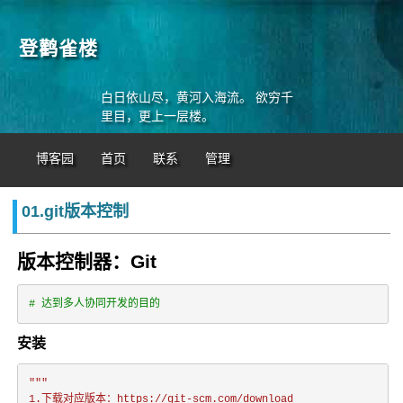
登鹳雀楼
白日依山尽，黄河入海流。 欲穷千
里目，更上一层楼。
博客园
首页
联系
管理
01.git版本控制
版本控制器：Git
# 达到多人协同开发的目的
安装
"""

1.下载对应版本：https://git-scm.com/download
