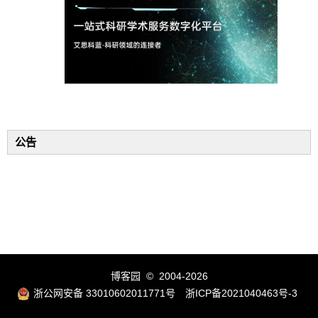
公告
博客园
© 2004-2026
浙公网安备 33010602011771号
浙ICP备2021040463号-3