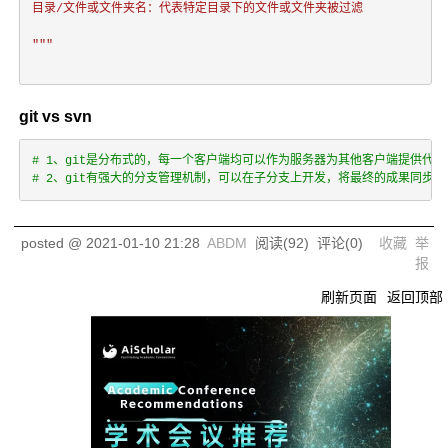
目录/文件或文件夹名：代表特定目录下的文件或文件夹被过滤
"""
git vs svn
# 1、git是分布式的，每一个客户端均可以作为服务器为其他客户端提供代码
# 2、git有强大的分支管理机制，可以在子分支上开发，将最终的成果同步
posted @
2021-01-10 21:28
ABDM
阅读(
92
) 评论(
0
)
收藏
举
报
刷新页面
返回顶部