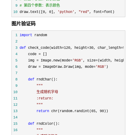
 9
#
 第四个参数：表示颜色
10
 draw.text([0, 0], 
'
python
'
, 
"
red
"
, font=font)
图片验证码
 1
import
 2
 3
def
 check_code(width=120, height=30, char_length=5, fo
 4
     code =
 5
     img = Image.new(mode=
'
RGB
'
, size=(width, height), 
 6
     draw = ImageDraw.Draw(img, mode=
'
RGB
'
 7
 8
def
 9
"""
10
11
12
"""
13
return
 chr(random.randint(65, 90
14
15
def
16
"""