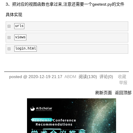
3、把对应的视图函数也拿过来,注意还需要一个geetest.py的文件
具体实现
urls
views
login.html
posted @
2020-12-19 21:17
ABDM
阅读(
130
) 评论(
0
)
收藏
举报
刷新页面
返回顶部