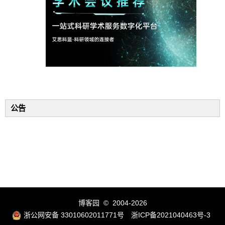
公告
博客园
© 2004-2026
浙公网安备 33010602011771号
浙ICP备2021040463号-3