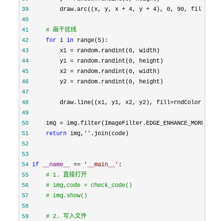
39
         draw.arc((x, y, x + 4, y + 4), 0, 90, fill=
40
41
#
 画干扰线
42
for
 i 
in
 range(5
43
         x1 =
44
         y1 =
45
         x2 =
46
         y2 =
47
48
         draw.line((x1, y1, x2, y2), fill=
49
50
     img =
51
return
 img,
''
52
53
54
if
__name__
 == 
'
__main__
'
55
#
 1. 直接打开
56
#
 img,code = check_code()
57
#
 img.show()
58
59
#
 2. 写入文件