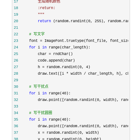
17
18
19
"""
20
return
 (random.randint(0, 255), random.randint
21
22
#
 写文字
23
     font =
24
for
 i 
in
25
         char =
26
27
         h = random.randint(0, 4
28
         draw.text([i * width / char_length, h], char, 
29
30
#
 写干扰点
31
for
 i 
in
 range(40
32
         draw.point([random.randint(0, width), random.r
33
34
#
 写干扰圆圈
35
for
 i 
in
 range(40
36
         draw.point([random.randint(0, width), random.r
37
         x =
38
         y =