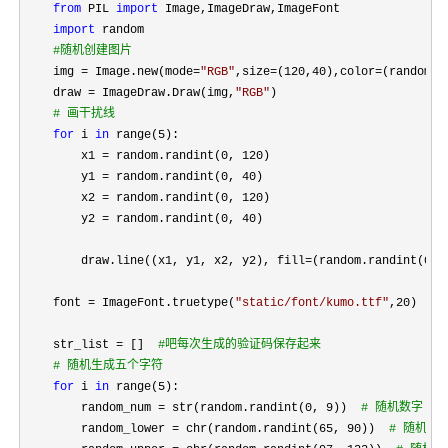
from
 PIL 
import
 Image,ImageDraw,ImageFont

import
 random

#
随机创建图片
    img = Image.new(mode=
"
RGB
"
,size=(120,40),color=(random.r
    draw 
= ImageDraw.Draw(img,
"
RGB
"
)

#
 画干扰线
for
 i 
in
 range(5
):

        x1 
= random.randint(0, 120
)

        y1 
= random.randint(0, 40
)

        x2 
= random.randint(0, 120
)

        y2 
= random.randint(0, 40
)

        draw.line((x1, y1, x2, y2), fill
=(random.randint(0,2
    font 
= ImageFont.truetype(
"
static/font/kumo.ttf
"
,20)  
#
2
    str_list 
= []  
#
吧每次生成的验证码保存起来
#
 随机生成五个字符
for
 i 
in
 range(5
):

        random_num 
= str(random.randint(0, 9))  
#
 随机数字
        random_lower = chr(random.randint(65, 90))  
#
 随机小