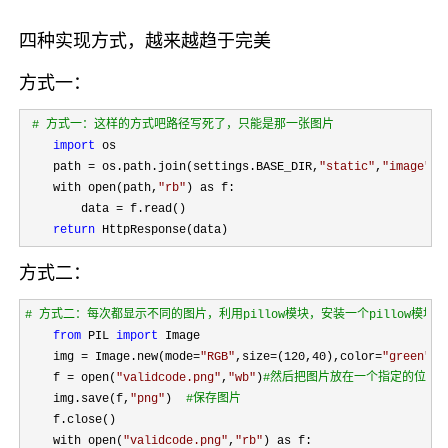
四种实现方式，越来越趋于完美
方式一：
#
 方式一：这样的方式吧路径写死了，只能是那一张图片
import
 os

    path 
= os.path.join(settings.BASE_DIR,
"
static
"
,
"
image
"
,
"
    with open(path,
"
rb
"
) as f:

        data 
=
 f.read()

return
 HttpResponse(data)
方式二：
#
 方式二：每次都显示不同的图片，利用pillow模块，安装一个pillow模块
from
 PIL 
import
 Image

    img 
= Image.new(mode=
"
RGB
"
,size=(120,40),color=
"
green
"
) 
    f = open(
"
validcode.png
"
,
"
wb
"
)
#
然后把图片放在一个指定的位置
    img.save(f,
"
png
"
)  
#
保存图片
    f.close()

    with open(
"
validcode.png
"
,
"
rb
"
) as f:
