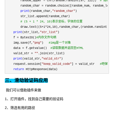
        random_upper = chr(random.randint(97, 122))  
#
 随机
        random_char =
 random.choice([random_num, random_lower
print
(random_char,
"
random_char
"
)

        str_list.append(random_char)

#
 (5 + i * 24, 10)表示坐标，字体的位置
        draw.text((5+i*24,10),random_char,(random.randint(0,
print
(str_list,
"
str_list
"
)

    f 
= BytesIO()
#
内存文件句柄
    img.save(f,
"
png
"
)   
#
img是一个对象
    data = f.getvalue()  
#
读取数据并返回至HTML
    valid_str = 
""
.join(str_list)

print
(valid_str,
"
valid_str
"
)

    request.session[
"
keep_valid_code
"
] = valid_str   
#
吧保存到
return
 HttpResponse(data)
三、滑动验证码应用
我们可以借助插件来做
1、打开插件，找到自己需要的验证码
2、筛选有用的路径