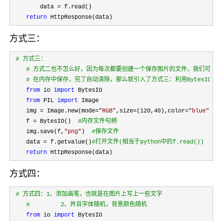
        data 
=
 f.read()

return
 HttpResponse(data)
方式三：
#
 方式三：
#
 方式二也不怎么好，因为每次都要创建一个保存图片的文件，我们可以
#
 在内存中保存，完了自动清除，那么就引入了方式三：利用BytesIO模
from
 io 
import
 BytesIO

from
 PIL 
import
 Image

    img 
= Image.new(mode=
"
RGB
"
,size=(120,40),color=
"
blue
"
)

    f 
= BytesIO()  
#
内存文件句柄
    img.save(f,
"
png
"
)  
#
保存文件
    data = f.getvalue()
#
打开文件(相当于python中的f.read())
return
 HttpResponse(data)
方式四：
#
 方式四：1、添加画笔，也就是在图片上写上一些文字
#
         2、并且字体随机，背景颜色随机
from
 io 
import
 BytesIO
