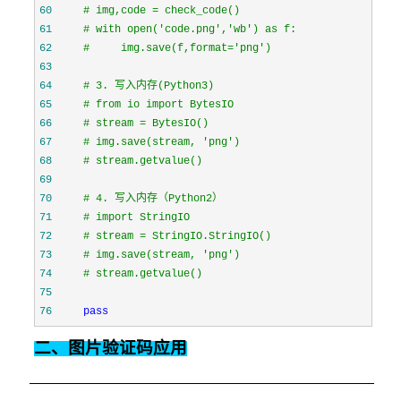
60
#
 img,code = check_code()
61
#
 with open('code.png','wb') as f:
62
#
     img.save(f,format='png')
63
64
#
 3. 写入内存(Python3)
65
#
 from io import BytesIO
66
#
 stream = BytesIO()
67
#
 img.save(stream, 'png')
68
#
 stream.getvalue()
69
70
#
 4. 写入内存（Python2）
71
#
 import StringIO
72
#
 stream = StringIO.StringIO()
73
#
 img.save(stream, 'png')
74
#
 stream.getvalue()
75
76
pass
二、图片验证码应用