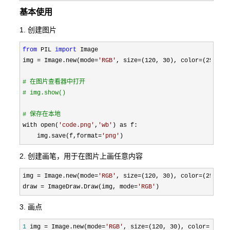
基本使用
1. 创建图片
from
 PIL 
import
 Image

img 
= Image.new(mode=
'
RGB
'
, size=(120, 30), color=(255, 2
#
 在图片查看器中打开
#
 img.show()
#
 保存在本地
with open(
'
code.png
'
,
'
wb
'
) as f:

    img.save(f,format
=
'
png
'
)
2. 创建画笔，用于在图片上画任意内容
img = Image.new(mode=
'
RGB
'
, size=(120, 30), color=(255, 2
draw 
= ImageDraw.Draw(img, mode=
'
RGB
'
)
3. 画点
1
 img = Image.new(mode=
'
RGB
'
, size=(120, 30), color=(255,