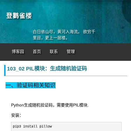
登鹳雀楼
白日依山尽，黄河入海流。 欲穷千
里目，更上一层楼。
博客园
首页
联系
管理
103_02 PIL模块：生成随机验证码
一、验证码相关知识
Python生成随机验证码，需要使用PIL模块.
安装：
pip3 install pillow