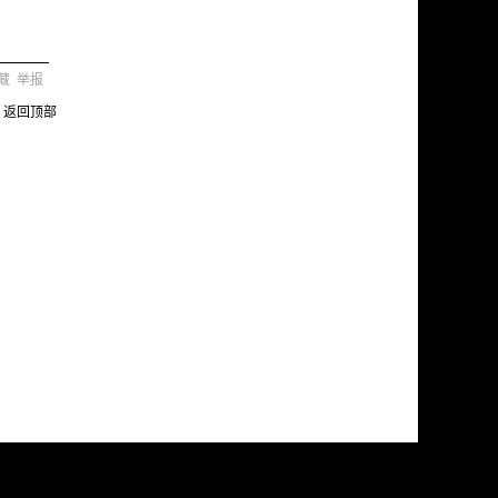
藏
举报
返回顶部