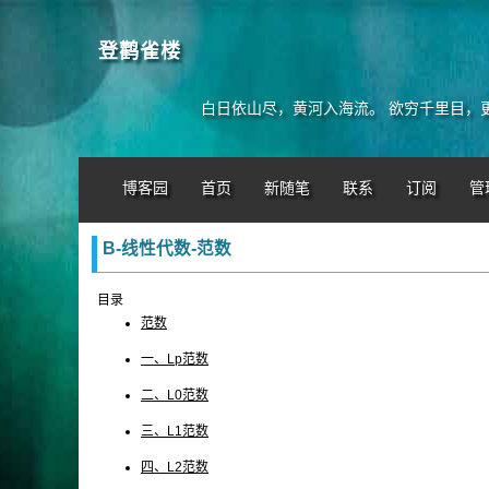
登鹳雀楼
白日依山尽，黄河入海流。 欲穷千里目，
博客园
首页
新随笔
联系
订阅
管
B-线性代数-范数
目录
范数
一、Lp范数
二、L0范数
三、L1范数
四、L2范数