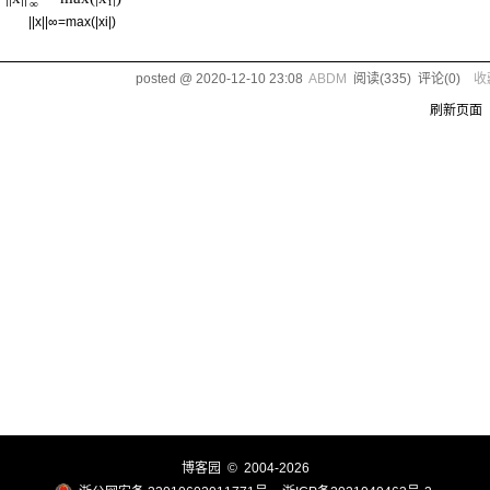
i
∞
|
|
x
|
|
∞
=
m
a
x
(
|
x
i
|
)
posted @
2020-12-10 23:08
ABDM
阅读(
335
) 评论(
0
)
收
刷新页面
博客园
© 2004-2026