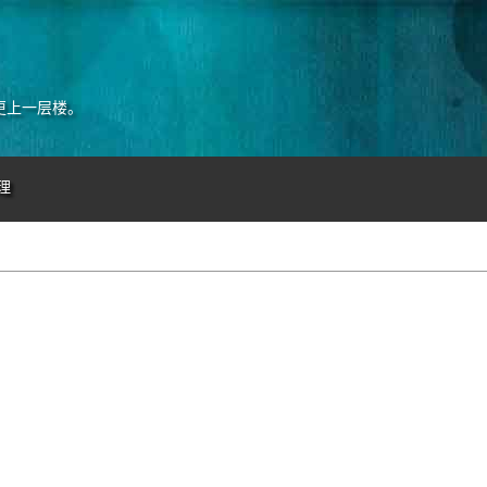
更上一层楼。
理