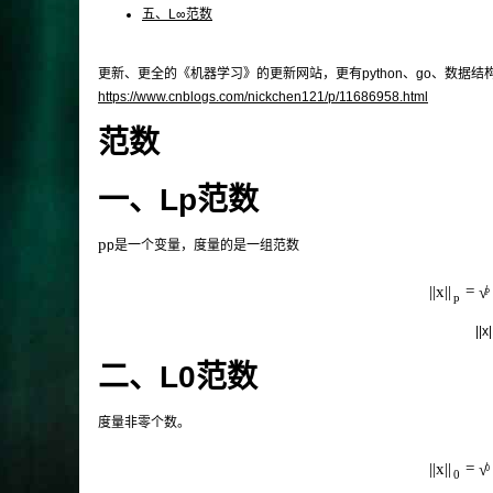
五、L∞范数
更新、更全的《机器学习》的更新网站，更有python、go、数据
https://www.cnblogs.com/nickchen121/p/11686958.html
范数
一、Lp范数
p
p
是一个变量，度量的是一组范数
|
|
x
|
=
|
√
p
p
|
|
x
|
二、L0范数
度量非零个数。
|
|
x
|
=
|
√
0
0