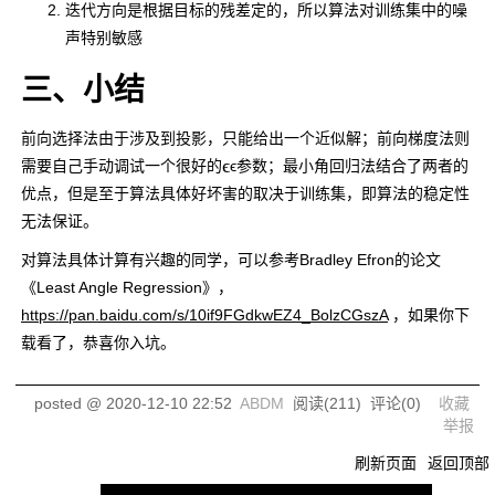
迭代方向是根据目标的残差定的，所以算法对训练集中的噪
声特别敏感
三、小结
前向选择法由于涉及到投影，只能给出一个近似解；前向梯度法则
ϵ
需要自己手动调试一个很好的
ϵ
参数；最小角回归法结合了两者的
优点，但是至于算法具体好坏害的取决于训练集，即算法的稳定性
无法保证。
对算法具体计算有兴趣的同学，可以参考Bradley Efron的论文
《Least Angle Regression》，
https://pan.baidu.com/s/10if9FGdkwEZ4_BolzCGszA
，如果你下
载看了，恭喜你入坑。
posted @
2020-12-10 22:52
ABDM
阅读(
211
) 评论(
0
)
收藏
举报
刷新页面
返回顶部