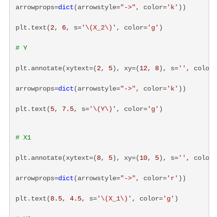
arrowprops=
dict
(arrowstyle=
"->"
, color=
'k'
))
plt.text(
2
, 
6
, s=
'
\(X_2\)
'
, color=
'g'
)
# Y
plt.annotate(xytext=(
2
, 
5
), xy=(
12
, 
8
), s=
''
, color=
arrowprops=
dict
(arrowstyle=
"->"
, color=
'k'
))
plt.text(
5
, 
7.5
, s=
'
\(Y\)
'
, color=
'g'
)
# X1
plt.annotate(xytext=(
8
, 
5
), xy=(
10
, 
5
), s=
''
, color=
arrowprops=
dict
(arrowstyle=
"->"
, color=
'r'
))
plt.text(
8.5
, 
4.5
, s=
'
\(X_1\)
'
, color=
'g'
)