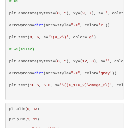
# X2
plt.annotate(xytext=(
8
, 
5
), xy=(
9
, 
7
), s=
''
, color=
'
arrowprops=
dict
(arrowstyle=
"->"
, color=
'r'
))
plt.text(
8
, 
6
, s=
'
\(X_2\)
'
, color=
'g'
)
# w2(X1+X2)
plt.annotate(xytext=(
8
, 
5
), xy=(
12
, 
8
), s=
''
, color=
arrowprops=
dict
(arrowstyle=
"->"
, color=
'gray'
))
plt.text(
10.5
, 
6.3
, s=
'
\((X_1+X_2)\omega_2\)
'
, color
plt.xlim(
0
, 
13
)
plt.ylim(
2
, 
13
)