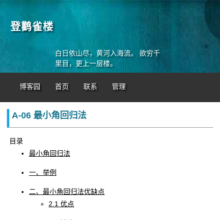
登鹳雀楼
白日依山尽，黄河入海流。 欲穷千
里目，更上一层楼。
博客园
首页
联系
管理
A-06 最小角回归法
目录
最小角回归法
一、举例
二、最小角回归法优缺点
2.1 优点