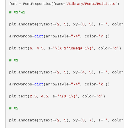
font = FontProperties(fname=
'/Library/Fonts/Heiti.ttc'
# X1*w1
plt.annotate(xytext=(
2
, 
5
), xy=(
8
, 
5
), s=
''
, color=
'
arrowprops=
dict
(arrowstyle=
"->"
, color=
'r'
))
plt.text(
6
, 
4.5
, s=
'
\(X_1*\omega_1\)
'
, color=
'g'
)
# X1
plt.annotate(xytext=(
2
, 
5
), xy=(
4
, 
5
), s=
''
, color=
'
arrowprops=
dict
(arrowstyle=
"->"
, color=
'k'
))
plt.text(
2.5
, 
4.5
, s=
'
\(X_1\)
'
, color=
'g'
)
# X2
plt.annotate(xytext=(
2
, 
5
), xy=(
3
, 
7
), s=
''
, color=
'