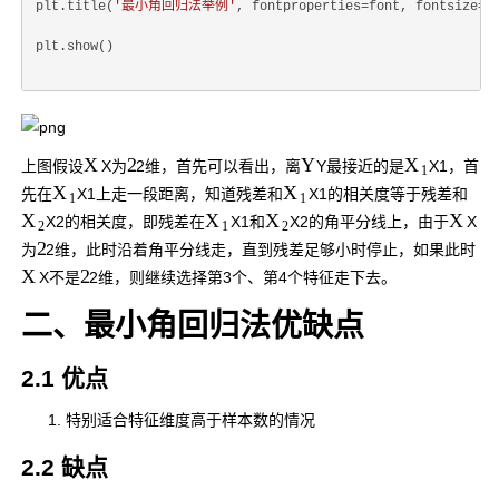
plt.title(
'最小角回归法举例'
, fontproperties=font, fontsize=
2
plt.show()
X
Y
2
X
上图假设
X
为
2
维，首先可以看出，离
Y
最接近的是
X
1
，首
1
X
X
先在
X
1
上走一段距离，知道残差和
X
1
的相关度等于残差和
1
1
X
X
X
X
X
2
的相关度，即残差在
X
1
和
X
2
的角平分线上，由于
X
2
1
2
2
为
2
维，此时沿着角平分线走，直到残差足够小时停止，如果此时
X
2
X
不是
2
维，则继续选择第3个、第4个特征走下去。
二、最小角回归法优缺点
2.1 优点
特别适合特征维度高于样本数的情况
2.2 缺点