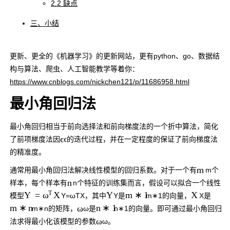
2.2 缺点
三、小结
更新、更全的《机器学习》的更新网站，更有python、go、数据结
构与算法、爬虫、人工智能教学等着你：
https://www.cnblogs.com/nickchen121/p/11686958.html
最小角回归法
最小角回归相当于前向选择法和前向梯度法的一个折中算法，简化
ϵ
了前项梯度法因
ϵ
的迭代过程，并在一定程度的保证了前向梯度法
的精准度。
m
通常用最小角回归法解决线性模型的回归系数。对于一个有
m
个
n
样本，每个样本有
n
个特征的训练集而言，假设可以拟合一个线性
T
Y
X
Y
=
X
m
∗
1
ω
模型
Y
=
ω
T
X
，其中
Y
是
m
∗
1
的向量，
X
是
ω
m
∗
n
n
∗
1
m
∗
n
的矩阵，
ω
是
n
∗
1
的向量。即可通过最小角回归
ω
法求得最小化该模型的参数
ω
。