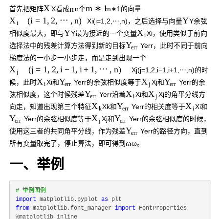
X
n
m
∗
1
首先把矩阵
X
看成
n
个
m
∗
1
的向量
Y
(
i
=
1
,
2
,
⋯
,
n
)
X
X
i
(
i
=
1
,
2
,
⋯
,
n
)
，之后选择与向量
Y
余弦
i
Y
X
相似度最大，即与
Y
最为接近的一个变量
X
i
，使用类似于前向
i
Y
选择法中的残差计算方法得到新的目标
Y
e
r
r
，此时不同于前向
e
r
r
梯度法的一小步一小步走，而是走到出现一个
(
j
=
1
,
2
,
i
−
1
,
i
+
1
,
⋯
,
n
)
X
X
j
(
j
=
1
,
2
,
i
−
1
,
i
+
1
,
⋯
,
n
)
的时
j
X
Y
X
Y
候，此时
X
i
和
Y
e
r
r
的余弦相似度等于
X
j
和
Y
e
r
r
的余
i
e
r
r
j
e
r
r
Y
X
X
弦相似度，这个时候残差
Y
e
r
r
沿着
X
i
和
X
j
的角平分线方
e
r
r
i
j
X
Y
X
向走，知道出现第三个特征
X
k
和
Y
e
r
r
的相关度等于
X
i
和
k
e
r
r
i
Y
X
Y
Y
e
r
r
的余弦相似度等于
X
j
和
Y
e
r
r
的余弦相似度的时候，
e
r
r
j
e
r
r
Y
使用这三者的共同角平分线，作为残差
Y
e
r
r
的路径方向，直到
e
r
r
ω
所有变量取完了，停止算法，即可得到
ω
。
一、举例
# 举例图例
import
 matplotlib.pyplot 
as
from
 matplotlib.font_manager 
import
 FontProperties

%matplotlib inline
