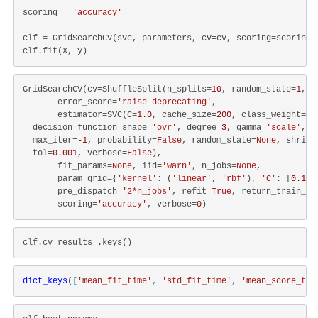
scoring = 
'accuracy'
clf = GridSearchCV(svc, parameters, cv=cv, scoring=scoring)

GridSearchCV(cv=ShuffleSplit(n_splits=
10
, random_state=
1
, t
       error_score=
'raise-deprecating'
,

       estimator=SVC(C=
1.0
, cache_size=
200
, class_weight=
No
  decision_function_shape=
'ovr'
, degree=
3
, gamma=
'scale'
, k
  max_iter=
-1
, probability=
False
, random_state=
None
, shrink
  tol=
0.001
, verbose=
False
),

       fit_params=
None
, iid=
'warn'
, n_jobs=
None
,

       param_grid={
'kernel'
: (
'linear'
, 
'rbf'
), 
'C'
: [
0.1
, 
       pre_dispatch=
'2*n_jobs'
, refit=
True
, return_train_sc
       scoring=
'accuracy'
, verbose=
0
dict_keys
(
[
'mean_fit_time'
, 
'std_fit_time'
, 
'mean_score_tim