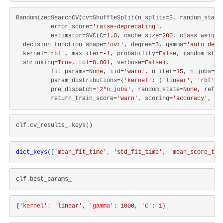
RandomizedSearchCV(cv=ShuffleSplit(n_splits=
5
, random_state
          error_score=
'raise-deprecating'
,

          estimator=SVC(C=
1.0
, cache_size=
200
, class_weight
  decision_function_shape=
'ovr'
, degree=
3
, gamma=
'auto_depr
  kernel=
'rbf'
, max_iter=
-1
, probability=
False
, random_stat
  shrinking=
True
, tol=
0.001
, verbose=
False
),

          fit_params=
None
, iid=
'warn'
, n_iter=
15
, n_jobs=
No
          param_distributions={
'kernel'
: (
'linear'
, 
'rbf'
),
          pre_dispatch=
'2*n_jobs'
, random_state=
None
, refit
          return_train_score=
'warn'
, scoring=
'accuracy'
, ve
dict_keys
(
[
'mean_fit_time'
, 
'std_fit_time'
, 
'mean_score_tim
{
'kernel':
'linear'
, 
'gamma':
1000
, 
'C':
1