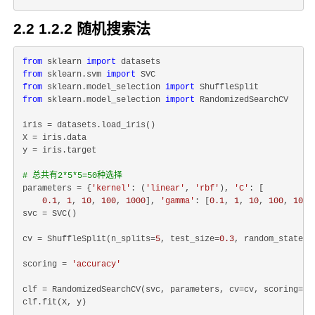
2.2 1.2.2 随机搜索法
from
 sklearn 
import
from
 sklearn.svm 
import
from
 sklearn.model_selection 
import
from
 sklearn.model_selection 
import
 RandomizedSearchCV

iris = datasets.load_iris()

X = iris.data

y = iris.target

# 总共有2*5*5=50种选择
parameters = {
'kernel'
: (
'linear'
, 
'rbf'
), 
'C'
: [

0.1
, 
1
, 
10
, 
100
, 
1000
], 
'gamma'
: [
0.1
, 
1
, 
10
, 
100
, 
1000
svc = SVC()

cv = ShuffleSplit(n_splits=
5
, test_size=
0.3
, random_state=
1
scoring = 
'accuracy'
clf = RandomizedSearchCV(svc, parameters, cv=cv, scoring=sc