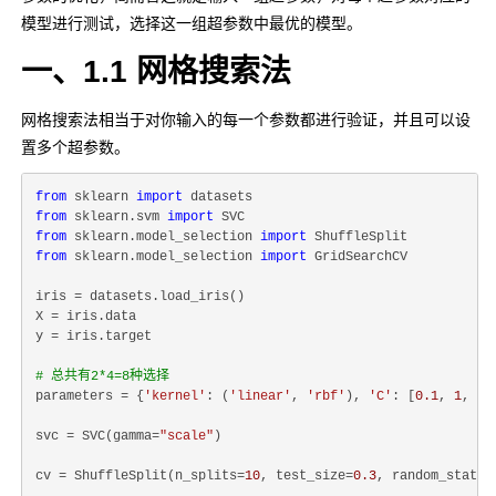
模型进行测试，选择这一组超参数中最优的模型。
一、1.1 网格搜索法
网格搜索法相当于对你输入的每一个参数都进行验证，并且可以设
置多个超参数。
from
 sklearn 
import
from
 sklearn.svm 
import
from
 sklearn.model_selection 
import
from
 sklearn.model_selection 
import
 GridSearchCV

iris = datasets.load_iris()

X = iris.data

y = iris.target

# 总共有2*4=8种选择
parameters = {
'kernel'
: (
'linear'
, 
'rbf'
), 
'C'
: [
0.1
, 
1
, 
10
svc = SVC(gamma=
"scale"
)

cv = ShuffleSplit(n_splits=
10
, test_size=
0.3
, random_state=