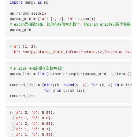
import
 numpy 
as
 np

np.random.seed(
1
)

param_grid = {
'a'
: [
1
, 
2
], 
'b'
# expon为指数分布，该分布取值为无数个，即param_grid有无数个参数
{
'a':
 [
1
, 
2
],

'b':
<scipy.stats._distn_infrastructure.rv_frozen
at
0x1a1
# n_iter=4指定采样次数为4次
param_list = 
list
(ParameterSampler(param_grid, n_iter=
5
))

rounded_list = [
dict
((k, 
round
(v, 
2
)) 
for
 (k, v) 
in
 d.items(
for
 d 
in
 param_list]

[{
'a':
2
, 
'b':
5.87
},

 {
'a':
1
, 
'b':
0.0
},

 {
'a':
2
, 
'b':
6.95
},

 {
'a':
1
, 
'b':
0.1
},

 {
'a':
1
, 
'b':
0.49