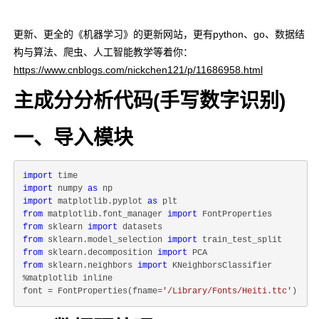
更新、更全的《机器学习》的更新网站，更有python、go、数据结
构与算法、爬虫、人工智能教学等着你：
https://www.cnblogs.com/nickchen121/p/11686958.html
主成分分析代码(手写数字识别)
一、导入模块
import
import
 numpy 
as
import
 matplotlib.pyplot 
as
from
 matplotlib.font_manager 
import
from
 sklearn 
import
from
 sklearn.model_selection 
import
from
 sklearn.decomposition 
import
from
 sklearn.neighbors 
import
 KNeighborsClassifier

%matplotlib inline

font = FontProperties(fname=
'/Library/Fonts/Heiti.ttc'