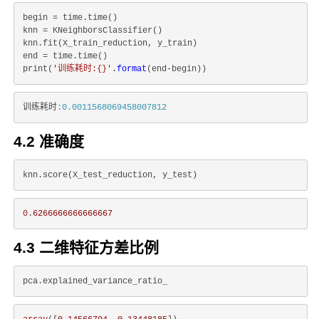
begin = time.time()

knn = KNeighborsClassifier()

knn.fit(X_train_reduction, y_train)

end = time.time()

print(
'训练耗时:{}'
.
format
训练耗时
:0.0011568069458007812
4.2 准确度
0
.
6266666666666667
4.3 二维特征方差比例