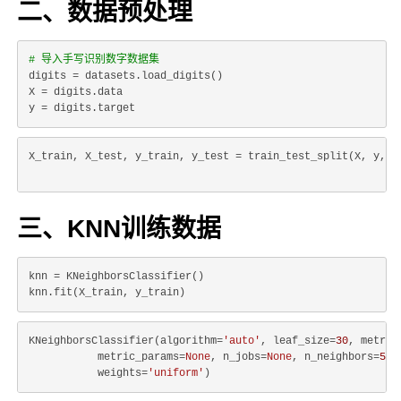
二、数据预处理
# 导入手写识别数字数据集
digits = datasets.load_digits()

X = digits.data

X_train, X_test, y_train, y_test = train_test_split(X, y, r
三、KNN训练数据
knn = KNeighborsClassifier()

KNeighborsClassifier(algorithm=
'auto'
, leaf_size=
30
, metric
           metric_params=
None
, n_jobs=
None
, n_neighbors=
5
, 
           weights=
'uniform'