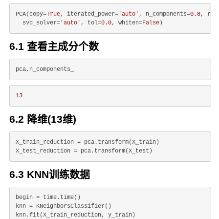
PCA(copy=
True
, iterated_power=
'auto'
, n_components=
0.8
, ran
  svd_solver=
'auto'
, tol=
0.0
, whiten=
False
6.1 查看主成分个数
13
6.2 降维(13维)
X_train_reduction = pca.transform(X_train)

6.3 KNN训练数据
begin = time.time()

knn = KNeighborsClassifier()

knn.fit(X_train_reduction, y_train)
