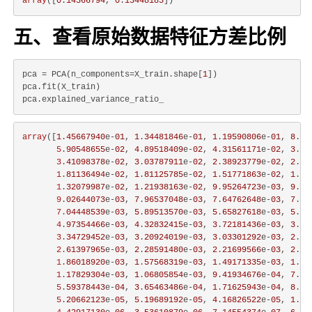
array
([
0
.
14566794
, 
0
.
13448185
五、查看原始数据特征方差比例
pca = PCA(n_components=X_train.shape[
1
])

pca.fit(X_train)

array
([
1
.
45667940
e-
01
, 
1
.
34481846
e-
01
, 
1
.
19590806
e-
01
, 
8
.
63
5
.
90548655
e-
02
, 
4
.
89518409
e-
02
, 
4
.
31561171
e-
02
, 
3
.
63
3
.
41098378
e-
02
, 
3
.
03787911
e-
02
, 
2
.
38923779
e-
02
, 
2
.
24
1
.
81136494
e-
02
, 
1
.
81125785
e-
02
, 
1
.
51771863
e-
02
, 
1
.
39
1
.
32079987
e-
02
, 
1
.
21938163
e-
02
, 
9
.
95264723
e-
03
, 
9
.
39
9
.
02644073
e-
03
, 
7
.
96537048
e-
03
, 
7
.
64762648
e-
03
, 
7
.
10
7
.
04448539
e-
03
, 
5
.
89513570
e-
03
, 
5
.
65827618
e-
03
, 
5
.
08
4
.
97354466
e-
03
, 
4
.
32832415
e-
03
, 
3
.
72181436
e-
03
, 
3
.
42
3
.
34729452
e-
03
, 
3
.
20924019
e-
03
, 
3
.
03301292
e-
03
, 
2
.
98
2
.
61397965
e-
03
, 
2
.
28591480
e-
03
, 
2
.
21699566
e-
03
, 
2
.
14
1
.
86018920
e-
03
, 
1
.
57568319
e-
03
, 
1
.
49171335
e-
03
, 
1
.
46
1
.
17829304
e-
03
, 
1
.
06805854
e-
03
, 
9
.
41934676
e-
04
, 
7
.
76
5
.
59378443
e-
04
, 
3
.
65463486
e-
04
, 
1
.
71625943
e-
04
, 
8
.
78
5
.
20662123
e-
05
, 
5
.
19689192
e-
05
, 
4
.
16826522
e-
05
, 
1
.
50