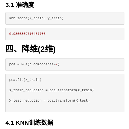
3.1 准确度
0
.
9866369710467706
四、降维(2维)
pca = PCA(n_components=
2
pca.fit(X_train)
X_train_reduction = pca.transform(X_train)
X_test_reduction = pca.transform(X_test)
4.1 KNN训练数据