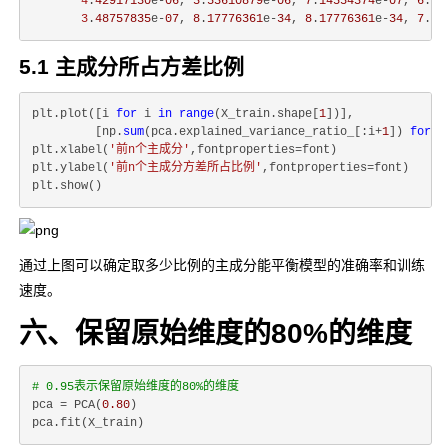
4
.
42917130
e-
06
, 
3
.
53610879
e-
06
, 
7
.
14554374
e-
07
, 
6
.
80
3
.
48757835
e-
07
, 
8
.
17776361
e-
34
, 
8
.
17776361
e-
34
, 
7
.
97
5.1 主成分所占方差比例
plt.plot([i 
for
 i 
in
range
(X_train.shape[
1
])],

         [np.
sum
(pca.explained_variance_ratio_[:i+
1
]) 
for
 i
plt.xlabel(
'前n个主成分'
,fontproperties=font)

plt.ylabel(
'前n个主成分方差所占比例'
,fontproperties=font)

通过上图可以确定取多少比例的主成分能平衡模型的准确率和训练
速度。
六、保留原始维度的80%的维度
# 0.95表示保留原始维度的80%的维度
pca = PCA(
0.80
)
