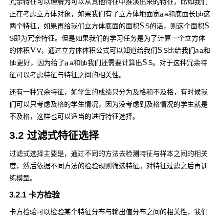
冗余特征可以理解为可以从其他特征中推演出来的特征，比如我们
a
b
正在考虑立方体对象，如果我们有了立方体地面宽
a
和底面长
b
这
S
S
两个特征，如果再给我们立方体底面的面积
S
的话，则这个面积
S
即为冗余特征。但是如果我们的学习任务是为了计算一个立方体
V
S
a
的体积
V
，通过立方体体积公式可以知道给我们
S
比给我们
a
和
b
a
b
S
b
更好，因为给了
a
和
b
我们还需要计算出
S
。对于这种冗余特
征可以考虑特征与特征之间的相关性。
还有一种冗余特征，如学生的成绩只分为及格和不及格，有时候我
们可以只考虑及格的学生情况，因为没考虑到及格情况的学生就是
不及格，这样也可以适当的进行特征选择。
3.2 过滤式特征选择
过滤式选择主要是，通过不同的方法去检测特征与样本之间的相关
度，然后依据不同方法的检验规则筛选特征。对特征过滤之后再训
练模型。
3.2.1 卡方检验
卡方检验可以检验某个特征分布与输出值分布之间的相关性，我们