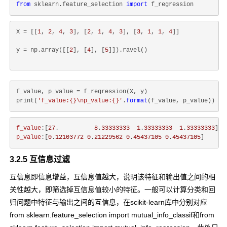
from
 sklearn.feature_selection 
import
X = [[
1
, 
2
, 
4
, 
3
], [
2
, 
1
, 
4
, 
3
], [
3
, 
1
, 
1
, 
4
]]
y = np.array([[
2
], [
4
], [
5
]]).ravel()
f_value, p_value = f_regression(X, y)

print(
'f_value:{}\np_value:{}'
.
format
f_value
:[
27
.          
8
.
33333333
1
.
33333333
1
.
33333333
p_value
:[
0
.
12103772
0
.
21229562
0
.
45437105
0
.
45437105
3.2.5 互信息过滤
互信息即信息增益，互信息值越大，说明该特征和输出值之间的相
关性越大，即筛选掉互信息值较小的特征。一般可以计算分类和回
归问题中特征与输出之间的互信息，在scikit-learn库中分别对应
from sklearn.feature_selection import mutual_info_classif
和
from