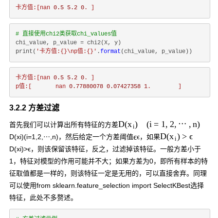
卡方值:[nan
0.5
5.2
0
.
]
# 直接使用chi2类获取chi_values值
chi_value, p_value = chi2(X, y)

print(
'卡方值:{}\np值:{}'
.
format
卡方值:[nan
0.5
5.2
0
.
]
p值:[
nan
0.77880078
0.07427358
1
.
]
3.2.2 方差过滤
D
(
)
(
i
=
1
,
2
,
⋯
,
n
)
x
首先我们可以计算出所有特征的方差
i
ϵ
D
(
)
>
ϵ
x
D
(
x
i
)
(
i
=
1
,
2
,
⋯
,
n
)
，然后给定一个方差阈值
ϵ
，如果
i
D
(
x
i
)
>
ϵ
，则该保留该特征，反之，过滤掉该特征。一般方差小于
1，特征对模型的作用可能并不大；如果方差为0，即所有样本的特
征取值都是一样的，则该特征一定是无用的，可以直接舍弃。同理
可以使用
from sklearn.feature_selection import SelectKBest
选择
特征，此处不多赘述。