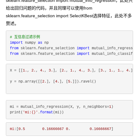
sklearn.feature_selection import mutual_info_regression
，此处只
给出回归问题的代码，并且同理可以使用
from
sklearn.feature_selection import SelectKBest
选择特征，此处不多
赘述。
# 互信息过滤示例
import
 numpy 
as
from
 sklearn.feature_selection 
import
from
 sklearn.feature_selection 
import
X = [[
1.
, 
2.
, 
4.
, 
3.
], [
2.
, 
1.
, 
4.
, 
3.
], [
3.
, 
1.
, 
1.
, 
4.
]]
y = np.array([[
2.
], [
4.
], [
5.
]]).ravel()
mi = mutual_info_regression(X, y, n_neighbors=
1
)

print(
'mi:{}'
.
format
mi
:[
0
.
5
0
.
16666667
0
.         
0
.
16666667