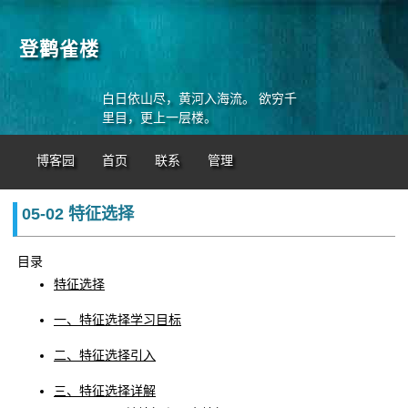
登鹳雀楼
白日依山尽，黄河入海流。 欲穷千
里目，更上一层楼。
博客园
首页
联系
管理
05-02 特征选择
目录
特征选择
一、特征选择学习目标
二、特征选择引入
三、特征选择详解