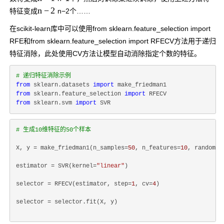
n
−
2
特征变成
n
−
2
个……
在scikit-learn库中可以使用
from sklearn.feature_selection import
RFE
和
from sklearn.feature_selection import RFECV
方法用于递归
特征消除，此处使用CV方法让模型自动消除指定个数的特征。
# 递归特征消除示例
from
 sklearn.datasets 
import
from
 sklearn.feature_selection 
import
from
 sklearn.svm 
import
# 生成10维特征的50个样本
X, y = make_friedman1(n_samples=
50
, n_features=
10
, random_s
estimator = SVR(kernel=
"linear"
)
selector = RFECV(estimator, step=
1
, cv=
4
)
selector = selector.fit(X, y)