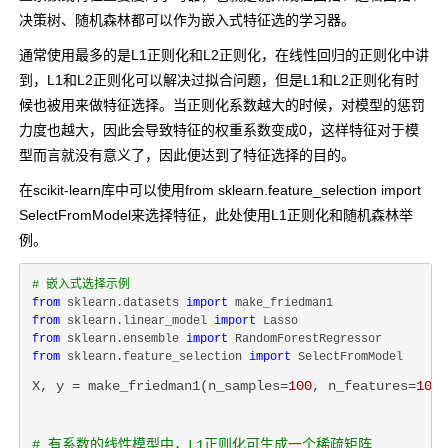
决策树、随机森林都可以作为嵌入式特征选的学习器。
通常使用最多的是L1正则化和L2正则化，在线性回归的正则化中讲
到，L1和L2正则化可以解决过拟合问题，但是L1和L2正则化有时
候也被用来做特征选择。当正则化系数越大的时候，对模型的惩罚
力度也越大，因此会导致特征的权重系数变成0，这样特征对于模
型而言就没有意义了，因此便达到了特征选择的目的。
在scikit-learn库中可以使用
from sklearn.feature_selection import
SelectFromModel
来选择特征，此处使用L1正则化和随机森林举
例。
# 嵌入式选择示例
from
 sklearn.datasets 
import
from
 sklearn.linear_model 
import
from
 sklearn.ensemble 
import
from
 sklearn.feature_selection 
import
X, y = make_friedman1(n_samples=
100
, n_features=
10
, 
# 有系数的线性模型中，L1正则化可生成一个稀疏矩阵