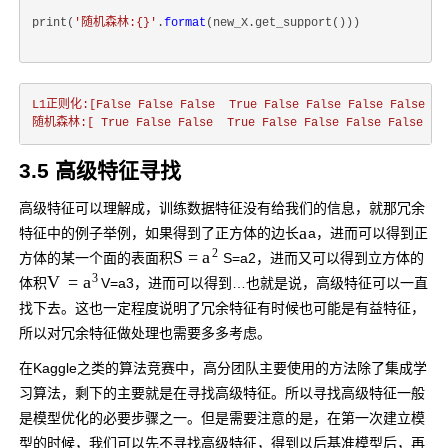
print(
'随机森林:{}'
.
format
(new_X.get_support()))
L1正则化:[False
False
False
True
False
False
False
False
Fa
随机森林:[
True
False
False
True
False
False
False
False
Fa
3.5 高级特征寻找
高级特征可以理解成，训练数据特征没有给我们的信息，就那冗余
a
特征中的例子举例，如果得到了正方体的边长
a
，进而可以得到正
2
S
=
a
方体的某一个面的表面积
S
=
a
2
，进而又可以得到立方体的
3
V
=
a
体积
V
=
a
3
，进而可以得到…也就是说，高级特征可以一直
找下去。这也一定程度说明了冗余特征有时候也可能是有益特征，
所以对冗余特征做处理也需要多多考虑。
在Kaggle之类的算法竞赛中，高分团队主要使用的方法除了集成学
习算法，剩下的主要就是在寻找高级特征。所以寻找高级特征一般
是模型优化的必要步骤之一。但是需要注意的是，在第一次建立模
型的时候，我们可以先不寻找高级特征，得到以后基准模型后，再