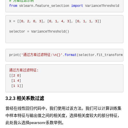
# 方差过滤示例
from
 sklearn.feature_selection 
import
X = [[
0
, 
2
, 
0
, 
3
], [
0
, 
1
, 
4
, 
3
], [
0
, 
1
, 
1
, 
3
]]
selector = VarianceThreshold()
print(
'通过方差过滤特征:\n{}'
.
format
通过方差过滤特征:
[[
2
0
]

 [
1
4
]

 [
1
1
3.2.3 相关系数过滤
曾经在线性回归代码中，我们使用过该方法。我们可以计算训练集
中样本特征与输出值之间的相关度，选择相关度较大的部分特征，
此处我么选择pearsonr系数举例。