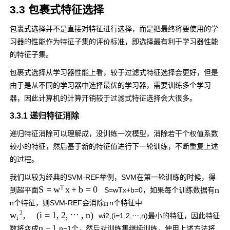
3.3 包裹式特征选择
包裹式选择并不是直接对特征进行选择，而是把最终将要使用的学
习器的性能作为特征子集的评价标准，即选择最有利于学习器性能
的特征子集。
包裹式选择从学习器性能上看，较于过滤式特征选择会更好，但是
由于是从不同的学习器中选择最优的学习器，需要训练多个学习
器，因此计算机的计算开销较于过滤式特征选择会大很多。
3.3.1 递归特征消除
递归特征消除可以理解成，没训练一次模型，消除若干个权值系数
较小的特征，然后基于新的特征值进行下一轮训练，不断重复上述
的过程。
我们以较为经典的SVM-REF举例，SVM在第一轮训练的时候，得
T
n
S
=
x
+
b
=
0
w
到超平面
S
=
w
T
x
+
b
=
0
，如果每个训练数据有
n
n
个特征，则SVM-REF会消除
n
个特征中
2
,
(
i
=
1
,
2
,
⋯
,
n
)
w
w
i
2
,
(
i
=
1
,
2
,
⋯
,
n
)
最小的特征，因此特征
i
n
−
1
数将变成
n
−
1
个，然后对训练集继续训练，使用上述方法将