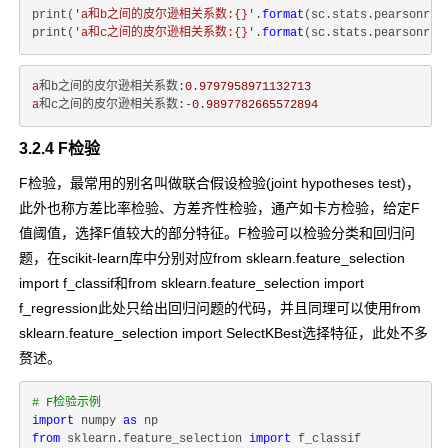
print(
'a和b之间的皮尔逊相关系数:{}'
.
format
(sc.stats.pearsonr(a
print(
'a和c之间的皮尔逊相关系数:{}'
.
format
(sc.stats.pearsonr(a
a
和b之间的皮尔逊相关系数:
0
.
9797958971132713
a
和c之间的皮尔逊相关系数:-
0
.
9897782665572894
3.2.4 F检验
F检验，最常用的别名叫做联合假设检验(joint hypotheses test)，
此外也称方差比率检验、方差齐性检验，通产如卡方检验，给定F
值阈值，选择F值较大的部分特征。F检验可以检验分类和回归问
题，在scikit-learn库中分别对应
from sklearn.feature_selection
import f_classif
和
from sklearn.feature_selection import
f_regression
此处只给出回归问题的代码，并且同理可以使用
from
sklearn.feature_selection import SelectKBest
选择特征，此处不多
赘述。
# F检验示例
import
 numpy 
as
from
 sklearn.feature_selection 
import