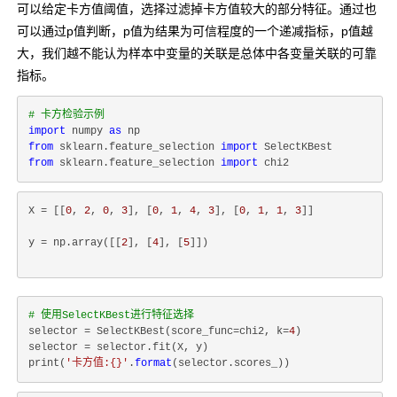
可以给定卡方值阈值，选择过滤掉卡方值较大的部分特征。通过也
可以通过p值判断，p值为结果为可信程度的一个递减指标，p值越
大，我们越不能认为样本中变量的关联是总体中各变量关联的可靠
指标。
# 卡方检验示例
import
 numpy 
as
from
 sklearn.feature_selection 
import
from
 sklearn.feature_selection 
import
X = [[
0
, 
2
, 
0
, 
3
], [
0
, 
1
, 
4
, 
3
], [
0
, 
1
, 
1
, 
3
]]
y = np.array([[
2
], [
4
], [
5
]])
# 使用SelectKBest进行特征选择
selector = SelectKBest(score_func=chi2, k=
4
)

selector = selector.fit(X, y)

print(
'卡方值:{}'
.
format