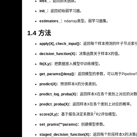
loss_：
返回损失函数。
init_：
返回初始弱学习器。
estimators_：
ndarray类型。弱学习器集。
1.4 方法
apply(X[, check_input])：
返回每个样本预测的叶子节点索
decision_function(X)：
决策函数关于样本X的值。
fit(X,y)：
把数据放入模型中训练模型。
get_params([deep])：
返回模型的参数，可以用于Pipeline
predict(X)：
预测样本X的分类类别。
predict_log_proba(X)：
返回样本X在各个类别上对应的对
predict_proba(X)：
返回样本X在各个类别上对应的概率。
2
R
score(X,y)：
基于报告决定系数
R
2
评估模型。
set_prams(**params)：
创建模型参数。
staged_decision_function(X)：
返回每个阶段样本X的决策