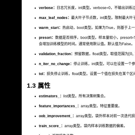
verbose：
日志冗长度，int类型。verbose=0，不输出训练
max_leaf_nodes：
最大叶子节点数，int类型。限制最大
warm_start：
热启动，bool类型。如果为True，则基于上
presort：
数据是否排序，bool类型。样本量较小，presort
会增加训练模型的时间。通常使用默认值。默认值为False。
[
0
,
validation_fraction：
预留数据，float类型。取值范围为
n_iter_no_change：
停止训练，int类型。可以在设置一个
tol：
损失停止训练，float类型。设置一个值在损失在某个区
1.3 属性
estimators_：
list类型。所有决策树集合。
feature_importances_：
array类型。特征重要度。
oob_improvement_：
array类型。袋外样本对前一次迭代
train_score_：
array类型。袋内样本训练数据的偏差。