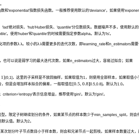
'。
exponential'指数损失函数。一般推荐使用默认的'deviance'，如果使用'exponenti
lad'绝对损失、'hub'Huber损失、'quantile'分位数损失。数据噪声不多，使用默认的'
'。使用'huber'和'quantile'的时候需要指定参数alpha。默认为'ls'。
λ
λ
则化项的参数
λ
。较小的
λ
需要更多的迭代次数，即learning_rate和n_estimators
也可以说是弱学习的最大迭代次数，如果n_estimators过大，容易过拟合；如果
1
]
(
0
,
1
]
，这里的子采样是不放回抽样，如果取值为1，则使用全部样本，如果取值小
[
0.5
,
0.8
]
合，但是会增加样本拟合的偏差，一般取值在
[
0.5
,
0.8
]
。默认为1.0。
criterion='entropy'表示信息增益，推荐使用'gini'。默认为'gini'。
。
类型。限定子树继续划分的条件，如果某节点的样本数少于min_samples_split，则
用默认值。默认为2。
如果在某次划分叶子节点数目小于样本数，则会和兄弟节点一起剪枝。如果样本数量过大，