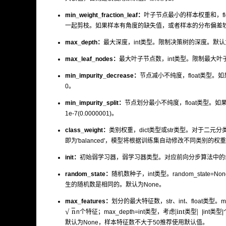
min_weight_fraction_leaf：
叶子节点最小的样本权重和，f
一起剪枝。如果样本有角度的缺失值，或者样本的分布偏差
max_depth：
最大深度，int类型。限制决策树的深度。默认
max_leaf_nodes：
最大叶子节点数，int类型。限制最大
min_impurity_decrease：
节点减小不纯度，float类型。如
0。
min_impurity_split：
节点划分最小不纯度，float类型。如果
1e-7(0.0000001)。
class_weight：
类别权重，dict类型或str类型。对于二元分类问题可
即为'balanced'，模型将根据训练集自动修改不同类别的权
init：
初始弱学习器，弱学习器类型。对应前向分步算法中的
random_state：
随机数种子，int类型。random_state
生的随机数是相同的。默认为None。
max_features：
划分的最大特征数，str、int、float类型。ma
−
−
|
i
n
t
|
n
√
n
个特征；max_depth=int类型，考虑
|
i
n
t
类
型
|
类
型
默认为None，样本特征数不大于50推荐使用默认值。