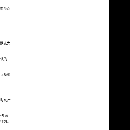
兄弟节点
。默认为
默认为
str类型
不同时刻产
最多考虑
特征数。