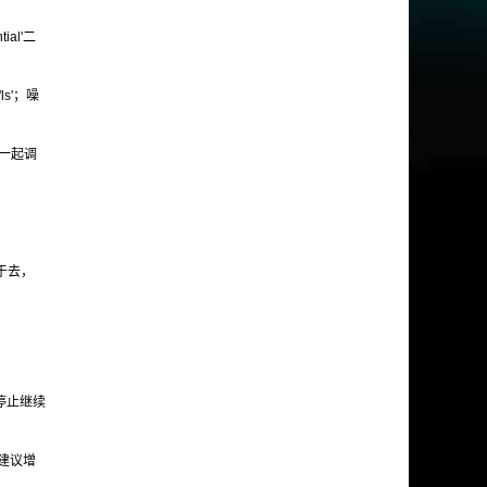
al'二
ls'；噪
需要一起调
于去，
会停止继续
建议增