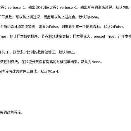
过程；verbose=1，输出部分训练过程；verbose>1，输出所有的训练过程。默认为0
叶子节点数，可以防止树过深，因此可以防止过拟合。默认为None。
一个随机森林添加决策树；如果为False，则重新生成一个随机森林。默认为False。
=True，即让样本数据排序，节点划分速度更快；样本量较大，presort=True，让样本
1
]
[
0
,
1
]
，预留多少比例的数据做验证。默认为0.1。
参数控制算法，在验证分数没有提高的时候提早结束。默认为None。
间内没有改善时停止算法。默认为1e-4。
损失的改善程度。