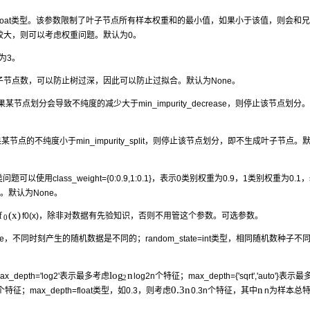
loat类型。该参数限制了叶子节点所有样本权重和的最小值，如果小于该值，则会和
较大，则可以考虑权重问题。默认为0。
为3。
叶子节点数，可以防止树过深，因此可以防止过拟合。默认为None。
果某节点划分会导致不纯度的减少大于min_impurity_decrease，则停止该节点划分
某节点的不纯度小于min_impurity_split，则停止该节点划分，即不生成叶子节点。
以使用class_weight={0:0.9,1:0.1}，表示0类别权重为0.9，1类别权重为0.1，
重。默认为None。
(
x
)
f
f
0
(
x
)
，除非对数据有先验知识，否则不用管这个参数。可选参数。
0
=None，不同时刻产生的随机数据是不同的；random_state=int类型，相同随机数种子
l
o
n
g
x_depth='log2'表示最多考虑
l
o
g
2
n
个特征；max_depth={'sqrt','auto'}表示
2
0.3
n
n
个特征；max_depth=float类型，如0.3，则考虑
0.3
n
个特征，其中
n
为样本总