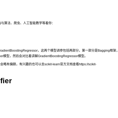
结构与算法、爬虫、人工智能教学等着你：
radientBoostingRegressor
，这两个模型调参包括两部分，第一部分是Bagging框架
ier
模型，然后会对比着讲解
GradientBoostingRegressor
模型。
趣的也可以去scikit-learn官方文档查看https://scikit-
fier