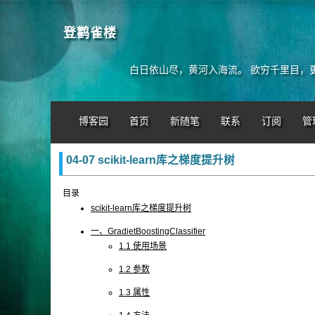
登鹳雀楼
白日依山尽，黄河入海流。 欲穷千里目，
博客园
首页
新随笔
联系
订阅
管
04-07 scikit-learn库之梯度提升树
目录
scikit-learn库之梯度提升树
一、GradietBoostingClassifier
1.1 使用场景
1.2 参数
1.3 属性