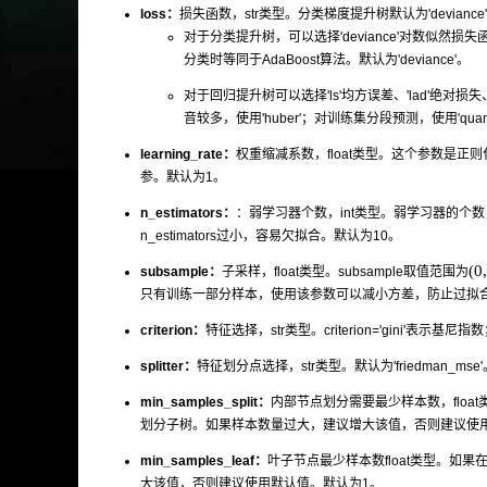
loss：
损失函数，str类型。分类梯度提升树默认为'deviance
对于分类提升树，可以选择'deviance'对数似然损失函数和'
分类时等同于AdaBoost算法。默认为'deviance'。
对于回归提升树可以选择'ls'均方误差、'lad'绝对损失、'
音较多，使用'huber'；对训练集分段预测，使用'quantile
learning_rate：
权重缩减系数，float类型。这个参数是正
参。默认为1。
n_estimators：
：弱学习器个数，int类型。弱学习器的个数，
n_estimators过小，容易欠拟合。默认为10。
(
0
,
subsample：
子采样，float类型。subsample取值范围为
只有训练一部分样本，使用该参数可以减小方差，防止过拟
criterion：
特征选择，str类型。criterion='gini'表示基尼指数；
splitter：
特征划分点选择，str类型。默认为'friedman_mse'
min_samples_split：
内部节点划分需要最少样本数，float
划分子树。如果样本数量过大，建议增大该值，否则建议使
min_samples_leaf：
叶子节点最少样本数float类型。
大该值，否则建议使用默认值。默认为1。