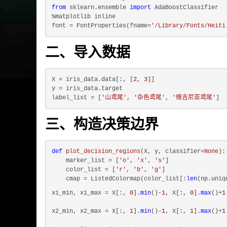
from
 sklearn.ensemble 
import
 AdaBoostClassifier

%matplotlib inline

font = FontProperties(fname=
'/Library/Fonts/Heiti
二、导入数据
X = iris_data.data[:, [
2
, 
3
]]

y = iris_data.target

label_list = [
'山鸢尾'
, 
'杂色鸢尾'
, 
'维吉尼亚鸢尾'
三、构造决策边界
def
plot_decision_regions
(
X, y, classifier=
None
):
    marker_list = [
'o'
, 
'x'
, 
's'
]

    color_list = [
'r'
, 
'b'
, 
'g'
]

    cmap = ListedColormap(color_list[:
len
x1_min, x1_max = X[:, 
0
].
min
()
-1
, X[:, 
0
].
max
()+
1
x2_min, x2_max = X[:, 
1
].
min
()
-1
, X[:, 
1
].
max
()+
1