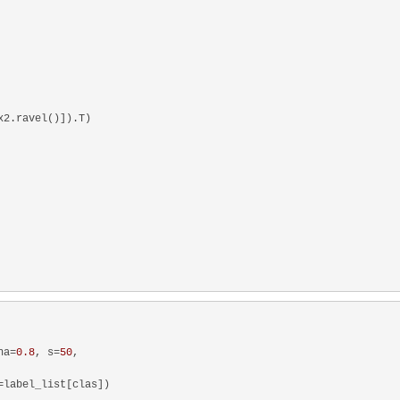
x2.ravel()]).T)
ha=
0.8
, s=
50
,
=label_list[clas])