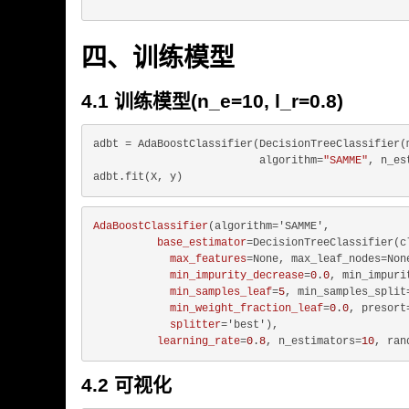
四、训练模型
4.1 训练模型(n_e=10, l_r=0.8)
adbt = AdaBoostClassifier(DecisionTreeClassifier(
                          algorithm=
"SAMME"
, n_es
AdaBoostClassifier
(algorithm='SAMME',

base_estimator
=DecisionTreeClassifier(c
max_features
=None, max_leaf_nodes=None
min_impurity_decrease
=
0
.
0
, min_impuri
min_samples_leaf
=
5
, min_samples_split
min_weight_fraction_leaf
=
0
.
0
, presort
splitter
='best'),

learning_rate
=
0
.
8
, n_estimators=
10
4.2 可视化