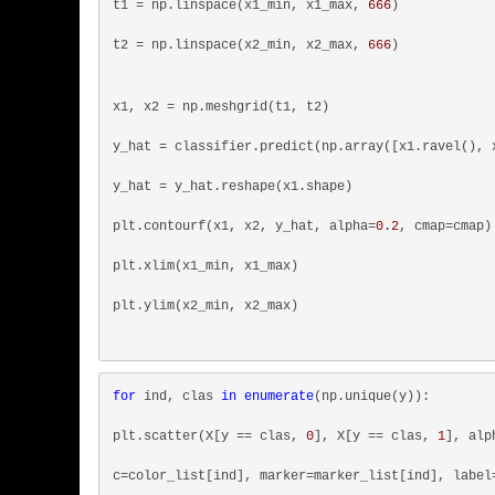
t1 = np.linspace(x1_min, x1_max, 
666
)
t2 = np.linspace(x2_min, x2_max, 
666
)
x1, x2 = np.meshgrid(t1, t2)
y_hat = classifier.predict(np.array([x1.ravel(), 
y_hat = y_hat.reshape(x1.shape)
plt.contourf(x1, x2, y_hat, alpha=
0.2
, cmap=cmap)
plt.xlim(x1_min, x1_max)
plt.ylim(x2_min, x2_max)
for
 ind, clas 
in
enumerate
(np.unique(y)):
plt.scatter(X[y == clas, 
0
], X[y == clas, 
1
], alp
c=color_list[ind], marker=marker_list[ind], label