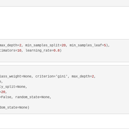
max_depth=
2
, min_samples_split=
20
, min_samples_leaf=
5
),

timators=
10
, learning_rate=
0.8
)

lass_weight=None, criterion='gini', max_depth=
2
,

,

ty_split=None,

=
20
,

=False, random_state=None,
