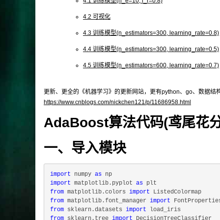
4.1 训练模型(n_e=10, l_r=0.8)
4.2 可视化
4.3 训练模型(n_estimators=300, learning_rate=0.8)
4.4 训练模型(n_estimators=300, learning_rate=0.5)
4.5 训练模型(n_estimators=600, learning_rate=0.7)
更新、更全的《机器学习》的更新网站，更有python、go、数据
https://www.cnblogs.com/nickchen121/p/11686958.html
AdaBoost算法代码(鸢尾花
一、导入模块
import
 numpy 
as
import
 matplotlib.pyplot 
as
from
 matplotlib.colors 
import
from
 matplotlib.font_manager 
import
from
 sklearn.datasets 
import
from
 sklearn.tree 
import