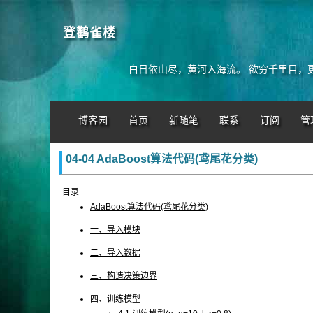
登鹳雀楼
白日依山尽，黄河入海流。 欲穷千里目，
博客园
首页
新随笔
联系
订阅
管
04-04 AdaBoost算法代码(鸢尾花分类)
目录
AdaBoost算法代码(鸢尾花分类)
一、导入模块
二、导入数据
三、构造决策边界
四、训练模型