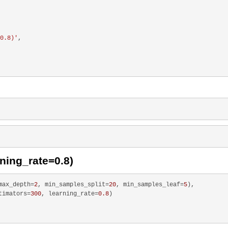
0.8)'
,

ing_rate=0.8)
max_depth=
2
, min_samples_split=
20
, min_samples_leaf=
5
),

timators=
300
, learning_rate=
0.8
)
