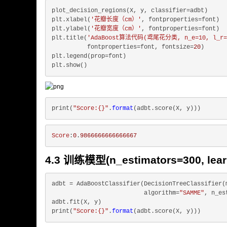
plot_decision_regions(X, y, classifier=adbt)

plt.xlabel(
'花瓣长度（cm）'
, fontproperties=font)

plt.ylabel(
'花瓣宽度（cm）'
, fontproperties=font)

plt.title(
'AdaBoost算法代码(鸢尾花分类, n_e=10, l_r=
          fontproperties=font, fontsize=
20
)

plt.legend(prop=font)

print(
"Score:{}"
.
format
Score
:
0
.
9866666666666667
4.3 训练模型(n_estimators=300, learn
adbt = AdaBoostClassifier(DecisionTreeClassifier(
                          algorithm=
"SAMME"
, n_es
adbt.fit(X, y)

print(
"Score:{}"
.
format