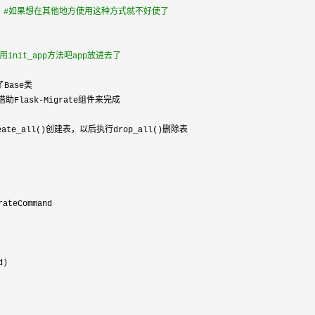
 
#
如果想在其他地方使用这种方式就不好使了
用init_app方法吧app放进去了
ase类

助Flask-
ate_all()创建表，以后执行drop_all()删除表

rateCommand

)
