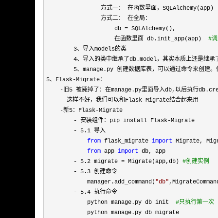
                方式一： 在函数里面，SQLAlchemy(app) 
                方式二： 在全局：

                    db 
=
 SQLAlchemy(),

                    在函数里面 db.init_app(app)  
#
调
        3
、导入models的类

4
、导入的类中继承了db.model，其实本质上还是继承了B
5、manage.py 创建数据库表，可以通过命令来创建。借
5、Flask-
Migrate：

-
旧5 被毙掉了：在manage.py里面导入db,以后执行db.cre
      这样不好，我们可以和Flask
-
Migrate结合起来用

-新5：Flask-
Migrate

- 安装组件：pip install Flask-
Migrate

- 5.1
 导入    

from
 flask_migrate 
import
 Migrate, Mig
from
 app 
import
 db, app

- 5.2 migrate = Migrate(app,db) 
#
创建实例
        - 5.3
 创建命令

            manager.add_command(
"
db
"
,MigrateCommand
- 5.4
 执行命令

            python manage.py db init  
#
只执行第一次
            python manage.py db migrate
