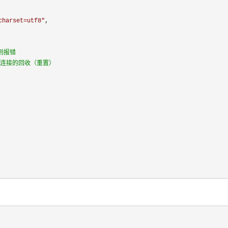
charset=utf8
"
,

则报错
次连接的回收（重置）