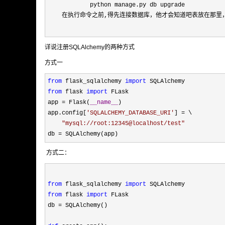
            python manage.py db upgrade

    在执行命令之前,得先连接数据库，他才会知道吧表放在那里
详说注册SQLAlchemy的两种方式
方式一
from
 flask_sqlalchemy 
import
from
 flask 
import
 FLask

app 
= Flask(
__name__
)

app.config[
'
SQLALCHEMY_DATABASE_URI
'
] =
 \

"
mysql://root:12345@localhost/test
"
db 
= SQLAlchemy(app)
方式二：
from
 flask_sqlalchemy 
import
from
 flask 
import
 FLask

db 
=
 SQLAlchemy()
