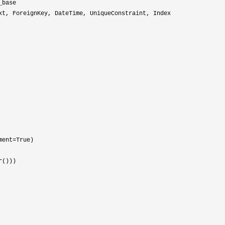
ment=
True)

()))
