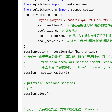
from
 sqlalchemy 
import
from
 sqlalchemy.orm 
import
 scoped_session

engine 
=
 create_engine(

"
mysql+pymysql://root:123@47.93.4.198:3306
        max_overflow
=0,  
#
 超过连接池大小外最多创建的
        pool_size=5,  
#
 连接池大小
        pool_timeout=30,  
#
 池中没有线程最多等待的时
        pool_recycle=-1  
#
 多久之后对线程池中的线程进
)

SessionFactory 
= sessionmaker(bind=
#
 方式一：由于无法提供线程共享功能，所有在开发时要注意，在每个
#
         from sqlalchemy.orm.session import Sessi
#
         自己具有操作数据库的：'close', 'commit', 'conne
session =
 SessionFactory()

#
 print('原生session',session)
#
 操作
session.close()

#
 方式二：支持线程安全，为每个线程创建一个session