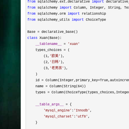
from
 sqlalchemy.ext.declarative 
import
from
 sqlalchemy 
import
from
 sqlalchemy.orm 
import
from
 sqlalchemy_utils 
import
 ChoiceType

Base 
=
class
 Xuan(Base):

__tablename__
 = 
'
xuan
'
    types_choices 
=
 (

        (
1,
'
欧美
'
),

        (
2,
'
日韩
'
),

        (
3,
'
老男孩
'
),

    )

    id 
= Column(Integer,primary_key=True,autoincre
    name 
= Column(String(64
))

    types 
=
 Column(ChoiceType(types_choices,Integer
__table_args__
 =
 {

'
mysql_engine
'
:
'
Innodb
'
,

'
mysql_charset
'
:
'
utf8
'
,

    }
