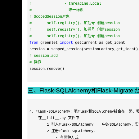
#
               - threading.Local
#
               - 唯一标识
#
 ScopedSession对象
#
       self.registry(), 加括号 创建session
#
       self.registry(), 加括号 创建session
#
       self.registry(), 加括号 创建session
from
 greenlet 
import
 getcurrent as get_ident

session 
=
#
 session.add
#
 操作
session.remove()
三、Flask-SQLAlchemy和Flask-Migrate
4、Flask-
SQLAlchemy：吧Flask和SQLAlchemy结合在一起，
    在__init__.py 文件中

1 引入Flask-
SQLAlchemy    中的SQLAlchemy
2 注册Flask-
SQLAlchemy：

-
 有两种方式
