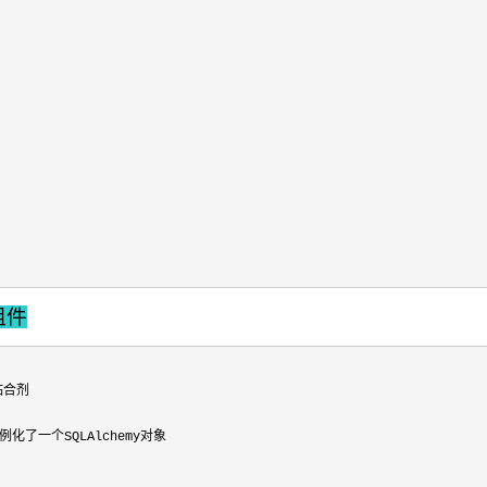
 组件
粘合剂

，实例化了一个SQLAlchemy对象
