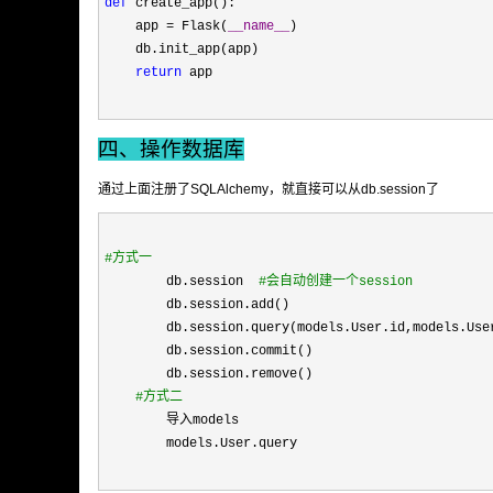
def
 create_app():

    app 
= Flask(
__name__
)

    db.init_app(app)

return
 app
四、操作数据库
通过上面注册了SQLAlchemy，就直接可以从db.session了
#
方式一
        db.session  
#
会自动创建一个session
        db.session.add()

        db.session.query(models.User.id,models.User
        db.session.commit()

        db.session.remove()

#
方式二
        导入models

        models.User.query