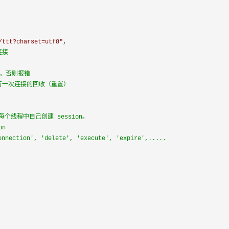
/ttt?charset=utf8
"
,

连接
间，否则报错
行一次连接的回收（重置）
线程中自己创建 session。
on
ction', 'delete', 'execute', 'expire',.....