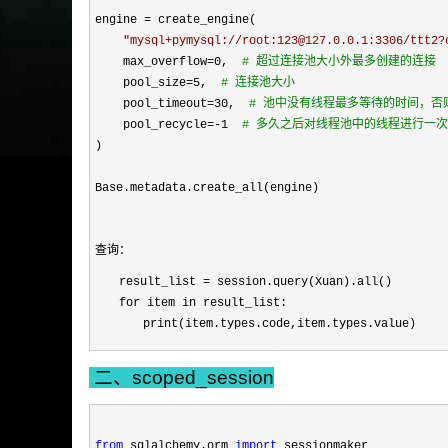
engine 
=
 create_engine(

"
mysql+pymysql://root:123@127.0.0.1:3306/ttt2?
    max_overflow
=0,  
#
 超过连接池大小外最多创建的连接
    pool_size=5,  
#
 连接池大小
    pool_timeout=30,  
#
 池中没有线程最多等待的时间，否
    pool_recycle=-1  
#
 多久之后对线程池中的线程进行一
)

Base.metadata.create_all(engine)
查询：
result_list = session.query(Xuan).all()
for item in result_list:
print(item.types.code,item.types.value)
二、scoped_session
from
 sqlalchemy.orm 
import