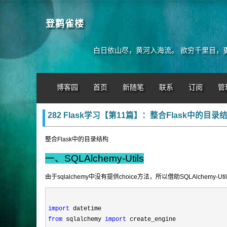
登鹳雀楼
白日依山尽，黄河入海流。 欲穷千里目，
博客园
首页
新随笔
联系
订阅
管
282 Flask学习【第11篇】：整合Flask中的目录
整合Flask中的目录结构
一、SQLAlchemy-Utils
由于sqlalchemy中没有提供choice方法，所以借助SQLAlchemy-Ut
import
from
 sqlalchemy 
import