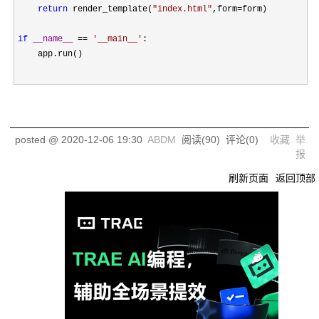
return
 render_template(
"
index.html
"
,form=
form)

if
__name__
 == 
'
__main__
'
:

    app.run()
posted @
2020-12-06 19:30
ABDM
阅读(
90
) 评论(
0
)
收藏
举
报
刷新页面
返回顶部