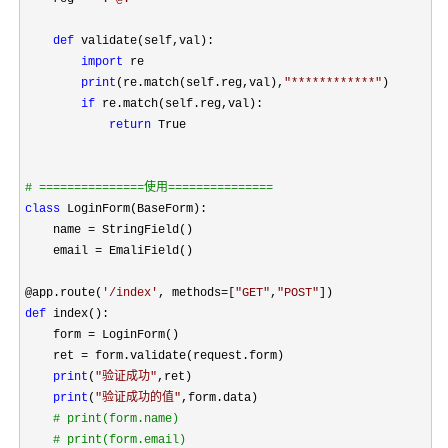
def
 validate(self,val):

import
 re

print
(re.match(self.reg,val),
"
************
"
)

if
 re.match(self.reg,val):

return
 True

#
 ===============使用===============
class
 LoginForm(BaseForm):

    name 
=
 StringField()

    email 
=
 EmaliField()

@app.route(
'
/index
'
, methods=[
"
GET
"
,
"
POST
"
def
 index():

    form 
=
 LoginForm()

    ret 
=
 form.validate(request.form)

print
(
"
验证成功
"
,ret)

print
(
"
验证成功的值
"
,form.data)

#
 print(form.name)
#
 print(form.email)