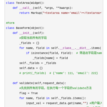
class
 TextArea(Widget):

def
__call__
(self, *args, **
kwargs):

return
 Markup(
"
<textarea name='email'></textarea>
"
)

#
Form
class
 BaseForm(object):

def
__init__
(self):

#
获取当前所有的字段
        _fields =
 {}

for
 name, field 
in
 self.
__class__
.
__dict__
.items():

if
 isinstance(field, Field):  
#
 筛选出字段是name和e
                _fields[name] =
 field

        self._fields 
=
 _fields

        self.data 
=
 {}

#
 print(_fields)  # {'name': 111, 'email': 222}
def
 validate(self,request_data):

#
先找到所有的字段，在执行每一个字段的validate方法
        flag =
 True

for
 name, field 
in
 self._fields.items():

            input_val 
= request_data.get(name,
""
) 
#
用户输入的