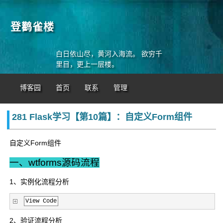
登鹳雀楼
白日依山尽，黄河入海流。 欲穷千
里目，更上一层楼。
博客园
首页
联系
管理
281 Flask学习【第10篇】：自定义Form组件
自定义Form组件
一、wtforms源码流程
1、实例化流程分析
View Code
2、验证流程分析