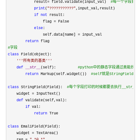
            result= field.validate(input_val)  
#
每一个字段自己
print
(
"
???????????
"
,input_val,result)

if
not
 result:

                flag 
=
 False

else
:

                self.data[name] 
=
 input_val

return
#
字段
class
 Field(object):

'''
所有类的基类
'''
def
__str__
(self):          
#
python中的静态字段通过类能找
return
 Markup(self.widget())  
#
self就是StringField，s
class
 StringField(Field):  
#
每个字段打印的时候都要去执行__str_
    widget =
 InputText()

def
 validate(self,val):

if
 val:

return
 True

class
 EmaliField(Field):

    widget 
=
 TextArea()

    reg 
= 
"
.*@.*
"