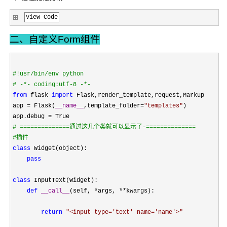
View Code
二、自定义Form组件
#
!usr/bin/env python
#
 -*- coding:utf-8 -*-
from
 flask 
import
 Flask,render_template,request,Markup

app 
= Flask(
__name__
,template_folder=
"
templates
"
)

app.debug 
=
#
 ==============通过这几个类就可以显示了-==============
#
插件
class
 Widget(object):

pass
class
 InputText(Widget):

def
__call__
(self, *args, **
kwargs):

return
"
<input type='text' name='name'>
"