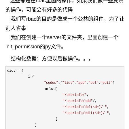
这些都是在rbac里面的操作，如果我们做一些复杂
的操作，可能会有好多的代码
我们写rbac的目的是做成一个公共的组件，为了让
别人省事
我们在创建一个server的文件夹，里面创建一个
init_permission的py文件。
结构化数据：方便以后做操作。。。
dict =
 {

1
:{

"
codes
"
:[
"
list
"
,
"
add
"
,
"
del
"
,
"
edit
"
]

   　　  　　　　　　urls:[

"
/userinfo/
"
,

"
/userinfo/add
"
/
,

"
/userinfo/del(\d+)/ 
"
,

"
/userinfo/edit(\d+)/ 
"
,

　　　　　　　　　　　　　　]    

　　　　　　　　}
