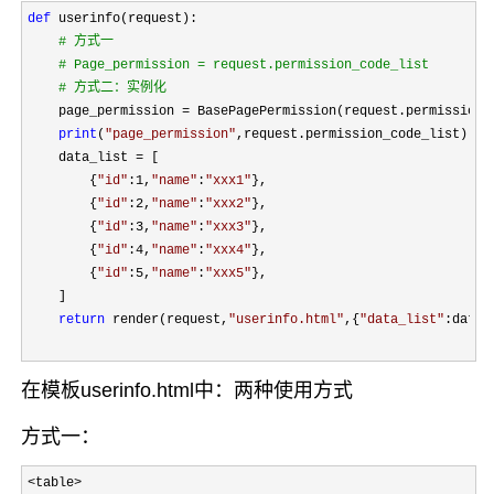
def
 userinfo(request):

#
 方式一
#
 Page_permission = request.permission_code_list
#
 方式二：实例化
    page_permission =
 BasePagePermission(request.permission_c
print
(
"
page_permission
"
,request.permission_code_list)

    data_list 
=
 [

        {
"
id
"
:1,
"
name
"
:
"
xxx1
"
},

        {
"
id
"
:2,
"
name
"
:
"
xxx2
"
},

        {
"
id
"
:3,
"
name
"
:
"
xxx3
"
},

        {
"
id
"
:4,
"
name
"
:
"
xxx4
"
},

        {
"
id
"
:5,
"
name
"
:
"
xxx5
"
},

    ]

return
 render(request,
"
userinfo.html
"
,{
"
data_list
"
:data_
在模板userinfo.html中：两种使用方式
方式一：
<table>