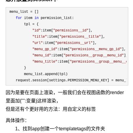
 menu_list =
 []

for
 item 
in
 permission_list:

        tpl 
=
 {

"
id
"
:item[
"
permissions__id
"
],

"
title
"
:item[
"
permissions__title
"
],

"
url
"
:item[
"
permissions__url
"
],

"
menu_gp_id
"
:item[
"
permissions__menu_gp_id
"
],

"
menu_id
"
:item[
"
permissions__group__menu_id
"
],

"
menu_title
"
:item[
"
permissions__group__menu__cap
        }

        menu_list.append(tpl)

    request.session[settings.PERMISSION_MENU_KEY] 
= menu_lis
因为是要在页面上渲染，一般我们会在视图函数的render
里面加{"":变量}这样渲染，
但是还有个更好用的方法：用自定义的标签
具体操作：
1、找到app创建一个templatetags的文件夹