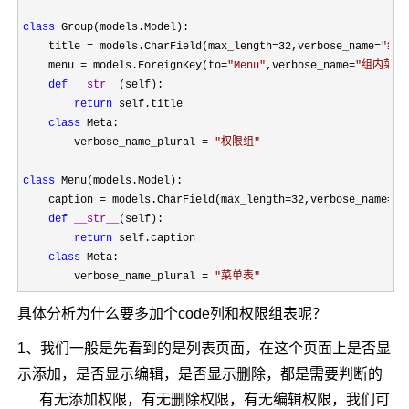
class
 Group(models.Model):

    title 
= models.CharField(max_length=32,verbose_name=
"
组名
    menu 
= models.ForeignKey(to=
"
Menu
"
,verbose_name=
"
组内菜单
def
__str__
(self):

return
 self.title

class
 Meta:

        verbose_name_plural 
= 
"权限
组
"
class
 Menu(models.Model):

    caption 
= models.CharField(max_length=32,verbose_name=
"
def
__str__
(self):

return
 self.caption

class
 Meta:

        verbose_name_plural 
= 
"
菜单表
"
具体分析为什么要多加个code列和权限组表呢？
1、我们一般是先看到的是列表页面，在这个页面上是否显
示添加，是否显示编辑，是否显示删除，都是需要判断的
有无添加权限，有无删除权限，有无编辑权限，我们可