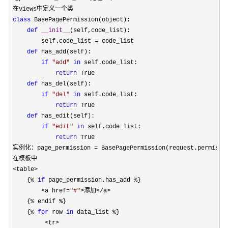
class
 BasePagePermission(object):

def
__init__
(self,code_list):

        self.code_list 
=
 code_list

def
 has_add(self):

if
"
add
"
in
 self.code_list:

return
 True

def
 has_del(self):

if
"
del
"
in
 self.code_list:

return
 True

def
 has_edit(self):

if
"
edit
"
in
 self.code_list:

return
 True

实例化：page_permission 
=
 BasePagePermission(request.permissio
<table>
    {
% 
if
 page_permission.has_add %
}

<a href=
"
#
"
>添加</a>
    {
% endif %
}

    {
% 
for
 row 
in
 data_list %
}

<tr>
