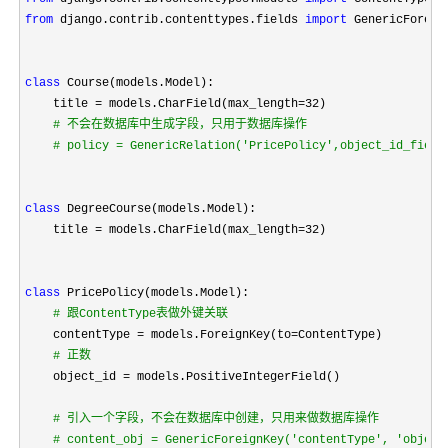
from
 django.contrib.contenttypes.fields 
import
 GenericForeig
class
 Course(models.Model):

    title 
= models.CharField(max_length=32
)

#
 不会在数据库中生成字段，只用于数据库操作
#
 policy = GenericRelation('PricePolicy',object_id_field
class
 DegreeCourse(models.Model):

    title 
= models.CharField(max_length=32
)

class
 PricePolicy(models.Model):

#
 跟ContentType表做外键关联
    contentType = models.ForeignKey(to=
ContentType)

#
 正数
    object_id =
 models.PositiveIntegerField()

#
 引入一个字段，不会在数据库中创建，只用来做数据库操作
#
 content_obj = GenericForeignKey('contentType', 'object