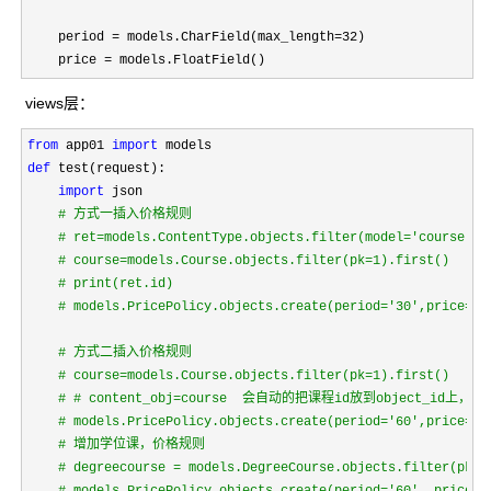
    period 
= models.CharField(max_length=32
)

    price 
= models.FloatField()
views层：
from
 app01 
import
def
 test(request):

import
 json

#
 方式一插入价格规则
#
 ret=models.ContentType.objects.filter(model='course').
#
 course=models.Course.objects.filter(pk=1).first()
#
 print(ret.id)
#
 models.PricePolicy.objects.create(period='30',price=10
#
 方式二
插入价格规则
#
 course=models.Course.objects.filter(pk=1).first()
#
 # content_obj=course  会自动的把课程id放到object_id上，
#
 models.PricePolicy.objects.create(period='60',price=80
#
 增加学位课，价格规则
#
 degreecourse = models.DegreeCourse.objects.filter(pk=1