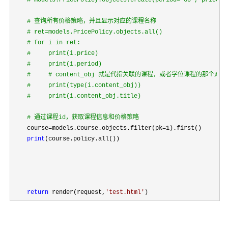
#
 models.PricePolicy.objects.create(period='60', price=8
#
 查询所有价格策略，并且显示对应的课程名称
#
 ret=models.PricePolicy.objects.all()
#
 for i in ret:
#
     print(i.price)
#
     print(i.period)
#
     # content_obj 就是代指关联的课程，或者学位课程的那个对象
#
     print(type(i.content_obj))
#
     print(i.content_obj.title)
#
 通过课程id，获取课程信息和价格策略
    course=models.Course.objects.filter(pk=1
).first()

print
(course.policy.all())

return
 render(request,
'
test.html
'
)