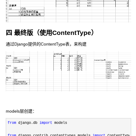
四 最终版（使用ContentType）
通过Django提供的ContentType表，来构建
models层创建：
from
 django.db 
import
 models

from
 django.contrib.contenttypes.models 
import