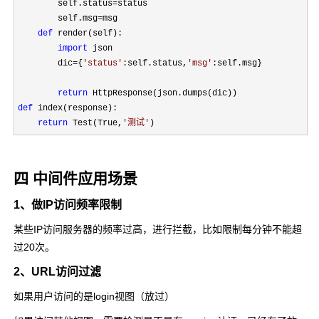
        self.status
=
status

        self.msg
=
msg

def
 render(self):

import
 json

        dic
={
'
status
'
:self.status,
'
msg
'
:self.msg}

return
def
 index(response):

return
 Test(True,
'
测试
'
)
四 中间件应用场景
1、做IP访问频率限制
某些IP访问服务器的频率过高，进行拦截，比如限制每分钟不能超
过20次。
2、URL访问过滤
如果用户访问的是login视图（放过）