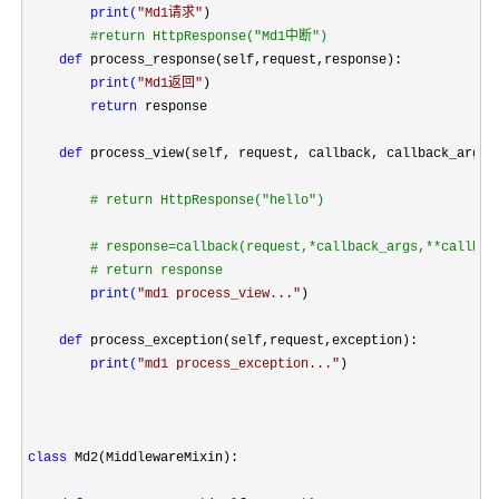
print(
"
Md1请求
"
)

#
return HttpResponse("Md1中断")

def
 process_response(self,request,response):

print(
"
Md1返回
"
)

return
 response

def
 process_view(self, request, callback, callback_args, 
#
 return HttpResponse("hello")

#
 response=callback(request,*callback_args,**callback
#
 return response

print(
"
md1 process_view...
"
)

def
process_exception(self,request,exception)
:

print(
"
md1 process_exception...
"
)

class
 Md2(MiddlewareMixin):
