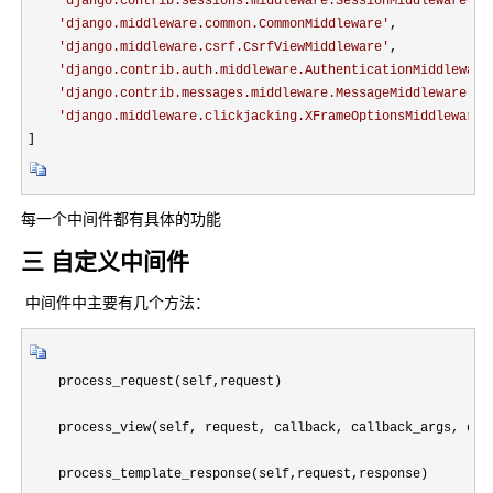
'
django.contrib.sessions.middleware.SessionMiddleware
'
,

'
django.middleware.common.CommonMiddleware
'
,

'
django.middleware.csrf.CsrfViewMiddleware
'
,

'
django.contrib.auth.middleware.AuthenticationMiddleware
'
django.contrib.messages.middleware.MessageMiddleware
'
,

'
django.middleware.clickjacking.XFrameOptionsMiddleware
'
]
每一个中间件都有具体的功能
三 自定义中间件
中间件中主要有几个方法：
    process_request(self,request)

    process_view(self, request, callback, callback_args, call
    process_template_response(self,request,response)
