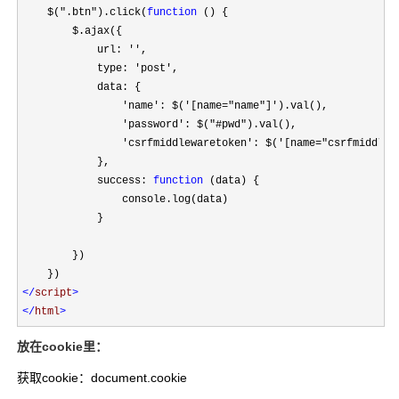
    $(
"
.btn
"
).click(
function
 () {

        $.ajax({

            url: 
''
,

            type: 
'
post
'
,

            data: {

'
name
'
: $(
'
[name="name"]
'
).val(),

'
password
'
: $(
"
#pwd
"
).val(),

'
csrfmiddlewaretoken
'
: $(
'
[name="csrfmiddlew
            },

            success: 
function
 (data) {

                console.log(data)

            }

        })

</
script
>
</
html
>
放在cookie里：
获取cookie：document.cookie