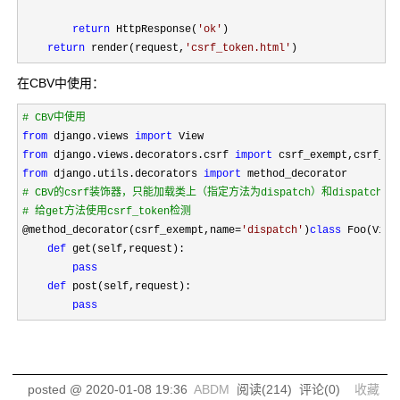
return
 HttpResponse(
'
ok
'
)

return
 render(request,
'
csrf_token.html
'
)
在CBV中使用：
#
 CBV中使用
from
 django.views 
import
from
 django.views.decorators.csrf 
import
from
 django.utils.decorators 
import
#
 CBV的csrf装饰器，只能加载类上（指定方法为dispatch）和dispatch方法
#
 给get方法使用csrf_token检测
@method_decorator(csrf_exempt,name=
'
dispatch
'
)
class
 Foo(View)
def
 get(self,request):

pass
def
 post(self,request):

pass
posted @
2020-01-08 19:36
ABDM
阅读(
214
) 评论(
0
)
收藏