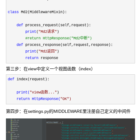
class
 Md2(MiddlewareMixin):

def
 process_request(self,request):

print
(
"
Md2请求
"
)

#
return HttpResponse("Md2中断")
def
 process_response(self,request,response):

print
(
"
Md2返回
"
)

return
 response
第三步：在view中定义一个视图函数（index）
def
 index(request):

print(
"
view函数...
"
)

return HttpResponse(
"
OK
")
第四步：在settings.py的MIDDLEWARE里注册自己定义的中间件