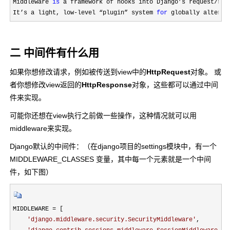
Middleware 
is
 a framework of hooks into Django’s request/
res
It’s a light, low
-level “plugin” system 
for
 globally alterin
二 中间件有什么用
如果你想修改请求，例如被传送到view中的
HttpRequest
对象。 或
者你想修改view返回的
HttpResponse
对象，这些都可以通过中间
件来实现。
可能你还想在view执行之前做一些操作，这种情况就可以用
middleware来实现。
Django默认的中间件：（在django项目的settings模块中，有一个
MIDDLEWARE_CLASSES 变量，其中每一个元素就是一个中间
件，如下图）
MIDDLEWARE =
 [

'
django.middleware.security.SecurityMiddleware
'
,
