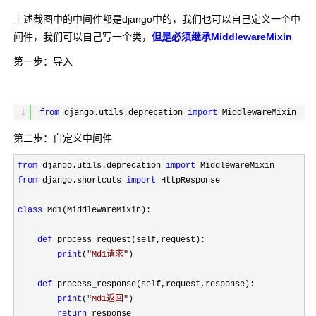
上述截图中的中间件都是django中的，我们也可以自己定义一个中
间件，我们可以自己写一个类，
但是必须继承MiddlewareMixin
第一步：导入
1
from
django.utils.deprecation
import
MiddlewareMixin
第二步：自定义中间件
from
 django.utils.deprecation 
import
from
 django.shortcuts 
import
 HttpResponse

class
 Md1(MiddlewareMixin):

def
 process_request(self,request):

print
(
"
Md1请求
"
)

def
 process_response(self,request,response):

print
(
"
Md1返回
"
)

return
 response
