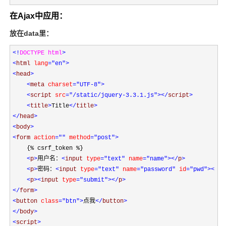
在Ajax中应用：
放在data里：
<!
DOCTYPE html
>
<
html 
lang
="en"
>
<
head
>
<
meta 
charset
="UTF-8"
>
<
script 
src
="/static/jquery-3.3.1.js"
></
script
>
<
title
>
Title
</
title
>
</
head
>
<
body
>
<
form 
action
=""
 method
="post"
>
    {% csrf_token %}

<
p
>
用户名：
<
input 
type
="text"
 name
="name"
></
p
>
<
p
>
密码：
<
input 
type
="text"
 name
="password"
 id
="pwd"
></
p
>
<
p
><
input 
type
="submit"
></
p
>
</
form
>
<
button 
class
="btn"
>
点我
</
button
>
</
body
>
<
script
>