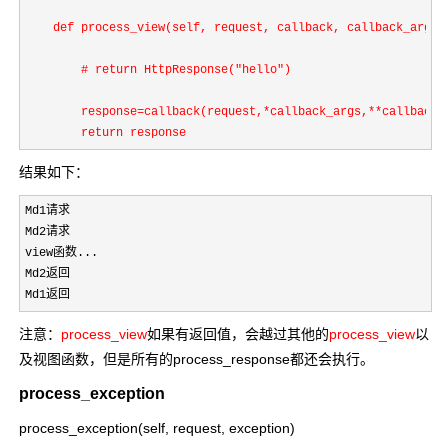
def process_view(self, request, callback, callback_args, 
        # return HttpResponse("hello")

        response=callback(request,*callback_args,**callback_k
        return response
结果如下：
Md1请求

Md2请求

view函数...

Md2返回

Md1返回
注意：
process_view
如果有返回值，会越过其他的
process_view
以
及视图函数，但是所有的process_response都还会执行。
process_exception
process_exception(self, request, exception)