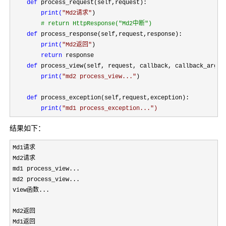
def
 process_request(self,request):

print(
"
Md2请求
"
)

#
 return HttpResponse("Md2中断")

def
 process_response(self,request,response):

print(
"
Md2返回
"
)

return
 response

def
 process_view(self, request, callback, callback_args, 
print(
"
md2 process_view...
"
)

def
process_exception(self,request,exception)
:

print(
"
md1 process_exception...
")
结果如下：
Md1请求

Md2请求

md1 process_view...

md2 process_view...

view函数...

Md2返回

Md1返回