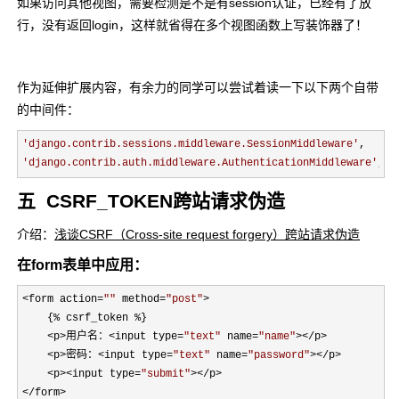
如果访问其他视图，需要检测是不是有session认证，已经有了放
行，没有返回login，这样就省得在多个视图函数上写装饰器了！
作为延伸扩展内容，有余力的同学可以尝试着读一下以下两个自带
的中间件：
'
django.contrib.sessions.middleware.SessionMiddleware
'
'
django.contrib.auth.middleware.AuthenticationMiddleware
'
,
五 CSRF_TOKEN跨站请求伪造
介绍：
浅谈CSRF（Cross-site request forgery）跨站请求伪造
在form表单中应用：
<form action=
""
 method=
"
post
"
>
    {
% csrf_token %
}

<p>用户名：<input type=
"
text
"
 name=
"
name
"
></p>

    <p>密码：<input type=
"
text
"
 name=
"
password
"
></p>

    <p><input type=
"
submit
"
></p>

</form>