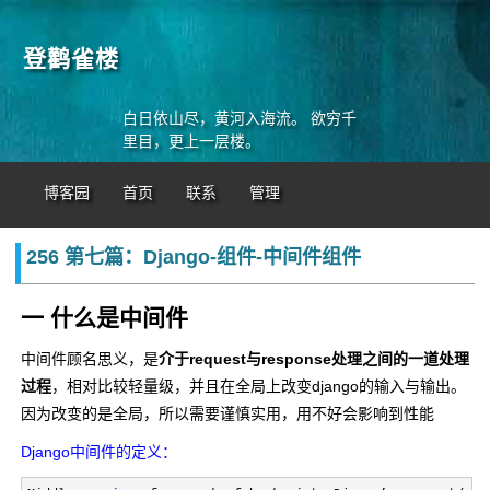
登鹳雀楼
白日依山尽，黄河入海流。 欲穷千
里目，更上一层楼。
博客园
首页
联系
管理
256 第七篇：Django-组件-中间件组件
一 什么是中间件
中间件顾名思义，是
介于request与response处理之间的一道处理
过程
，相对比较轻量级，并且在全局上改变django的输入与输出。
因为改变的是全局，所以需要谨慎实用，用不好会影响到性能
Django中间件的定义：