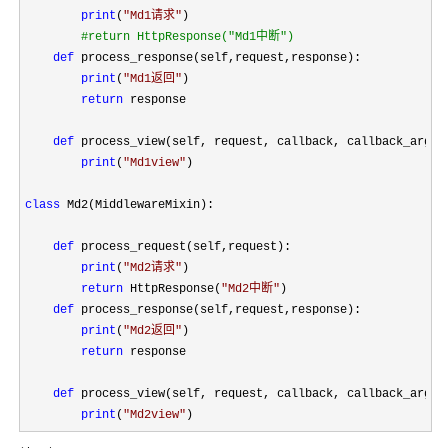
print
(
"
Md1请求
"
)

#
return HttpResponse("Md1中断")
def
 process_response(self,request,response):

print
(
"
Md1返回
"
)

return
 response

def
 process_view(self, request, callback, callback_args, 
print
(
"
Md1view
"
)

class
 Md2(MiddlewareMixin):

def
 process_request(self,request):

print
(
"
Md2请求
"
)

return
 HttpResponse(
"
Md2中断
"
)

def
 process_response(self,request,response):

print
(
"
Md2返回
"
)

return
 response

def
 process_view(self, request, callback, callback_args, 
print
(
"
Md2view
"
)