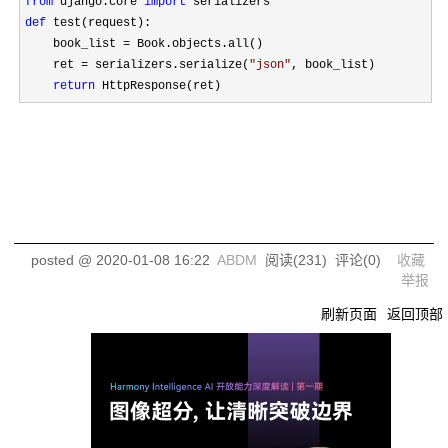
from
 django.core 
import
def
 test(request):

    book_list 
=
 Book.objects.all()    

    ret 
= serializers.serialize(
"
json
"
, book_list)

return
 HttpResponse(ret)
posted @
2020-01-08 16:22
ABDM
阅读(
231
) 评论(
0
)
收藏
举报
刷新页面
返回顶部