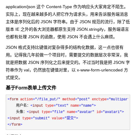
application/json 这个 Content-Type 作为响应头大家肯定不陌生。
实际上，现在越来越多的人把它作为请求头，用来告诉服务端消息
主体是序列化后的 JSON 字符串。由于 JSON 规范的流行，除了低
版本 IE 之外的各大浏览器都原生支持 JSON.stringify，服务端语言
也都有处理 JSON 的函数，使用 JSON 不会遇上什么麻烦。
JSON 格式支持比键值对复杂得多的结构化数据，这一点也很有
用。记得我几年前做一个项目时，需要提交的数据层次非常深，我
就是把数据 JSON 序列化之后来提交的。不过当时我是把 JSON 字
符串作为 val，仍然放在键值对里，以 x-www-form-urlencoded 方
式提交。
基于Form表单上传文件
<
form 
action
="/file_put/"
 method
="post"
 enctype
="multipart/f
    用户名：
<
input 
type
="text"
 name
="name"
>
    头像：
<
input 
type
="file"
 name
="avatar"
 id
="avatar1"
>
<
input 
type
="submit"
 value
="提交"
>
</
form
>