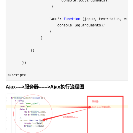
                          console.log(arguments);

                     },

'400': 
function
 (jqXHR, textStatus, err) 
                        console.log(arguments);

                    }

                }

           })

       })

</script>
Ajax---->服务器------>Ajax执行流程图