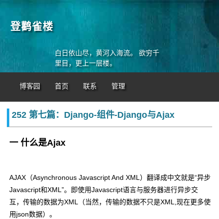
登鹳雀楼
白日依山尽，黄河入海流。 欲穷千
里目，更上一层楼。
博客园
首页
联系
管理
252 第七篇：Django-组件-Django与Ajax
一 什么是Ajax
AJAX
（
Asynchronous Javascript And XML
）翻译成中文就是
“
异步
Javascript
和
XML”
。即使用
Javascript
语言与服务器进行异步交
互，传输的数据为
XML
（当然，传输的数据不只是
XML,现在更多使
用json数据
）。