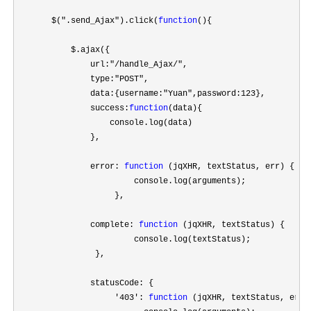
       $(
".send_Ajax").click(
function
(){

           $.ajax({

               url:
"/handle_Ajax/"
,

               type:
"POST"
,

               data:{username:
"Yuan",password:123
},

               success:
function
(data){

                   console.log(data)

               },

               error: 
function
 (jqXHR, textStatus, err) {

                        console.log(arguments);

                    },

               complete: 
function
 (jqXHR, textStatus) {

                        console.log(textStatus);

                },

               statusCode: {

'403': 
function
 (jqXHR, textStatus, err) 