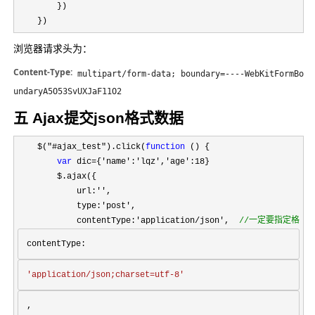
        })

    })
浏览器请求头为：
Content-Type:
multipart/form-data; boundary=----WebKitFormBo
undaryA5O53SvUXJaF11O2
五 Ajax提交json格式数据
    $("#ajax_test").click(
function
 () {

var
 dic={'name':'lqz','age':18
}

        $.ajax({

            url:
''
,

            type:
'post'
,

            contentType:
'application/json',  
//
一定要指定格式 
contentType: 
'application/json;charset=utf-8'
,