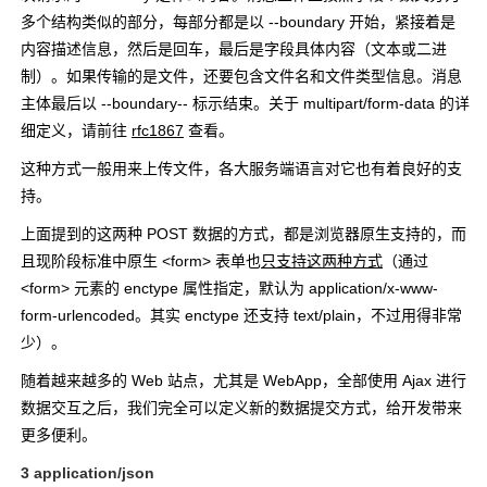
多个结构类似的部分，每部分都是以
--boundary
开始，紧接着是
内容描述信息，然后是回车，最后是字段具体内容（文本或二进
制）。如果传输的是文件，还要包含文件名和文件类型信息。消息
主体最后以
--boundary--
标示结束。关于 multipart/form-data 的详
细定义，请前往
rfc1867
查看。
这种方式一般用来上传文件，各大服务端语言对它也有着良好的支
持。
上面提到的这两种 POST 数据的方式，都是浏览器原生支持的，而
且现阶段标准中原生 <form> 表单也
只支持这两种方式
（通过
<form> 元素的
enctype
属性指定，默认为
application/x-www-
form-urlencoded
。其实
enctype
还支持
text/plain
，不过用得非常
少）。
随着越来越多的 Web 站点，尤其是 WebApp，全部使用 Ajax 进行
数据交互之后，我们完全可以定义新的数据提交方式，给开发带来
更多便利。
3 application/json