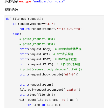
必须指定
enctype
="multipart/form-data"
视图函数：
def
 file_put(request):

if
 request.method==
'
GET
'
:

return
 render(request,
'
file_put.html
'
)

else
:

#
 print(request.POST)
#
 print(request.POST)
print
(request.body)  
#
 原始的请求体数据 
print
(request.GET)  
#
 GET请求数据 
print
(request.POST)  
#
 POST请求数据 
print
(request.FILES)  
#
 上传的文件数据
#
 print(request.body.decode('utf-8'))
print
(request.body.decode(
'
utf-8
'
))

print
(request.FILES)

        file_obj
=request.FILES.get(
'
avatar
'
)

print
(type(file_obj))

        with open(file_obj.name,
'
wb
'
) as f:

for
 line 
in
 file_obj:
