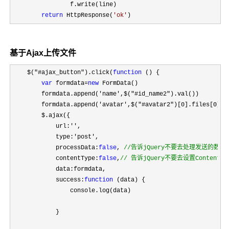
                f.write(line)

return
 HttpResponse(
'
ok
'
)
基于Ajax上传文件
    $("#ajax_button").click(
function
 () {

var
 formdata=
new
 FormData()

        formdata.append(
'name',$("#id_name2"
).val())

        formdata.append(
'avatar',$("#avatar2")[0].files[0
])

        $.ajax({

            url:
''
,

            type:
'post'
,

            processData:
false
, 
//
告诉jQuery不要去处理发送的数据
            contentType:
false
,
//
 告诉jQuery不要去设置Content-
            data:formdata,

            success:
function
 (data) {

                console.log(data)

            }
