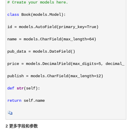
#
 Create your models here.
class
 Book(models.Model):
id 
= models.AutoField(primary_key=
True)
name 
= models.CharField(max_length=64
)
pub_data 
=
 models.DateField()
price 
= models.DecimalField(max_digits=5, decimal_pl
publish 
= models.CharField(max_length=12
)
def
str
(self):
return
 self.name
2 更多字段和参数