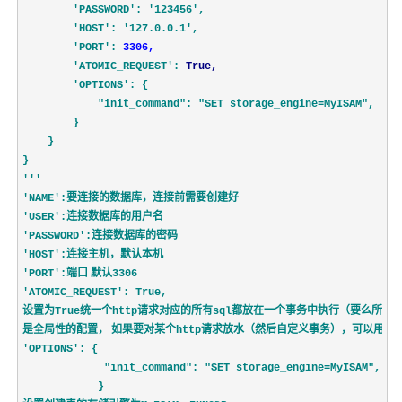
'PASSWORD': 
'123456',
'HOST': 
'127.0.0.1',
'PORT': 
3306,
'ATOMIC_REQUEST': 
True,
'OPTIONS': {
"init_command": 
"SET storage_engine=MyISAM",
        }
    }
}
'''
要连接的数据库，连接前需要创建好
'NAME':
连接数据库的用户名
'USER':
连接数据库的密码
'PASSWORD':
连接主机，默认本机
'HOST':
端口 默认
'PORT':
3306
'ATOMIC_REQUEST': True,
设置为
统一个
请求对应的所有
都放在一个事务中执行（要么所有
True
http
sql
是全局性的配置， 如果要对某个
请求放水（然后自定义事务），可以用
http
no
'OPTIONS': {
             "init_command": "SET storage_engine=MyISAM",
            }