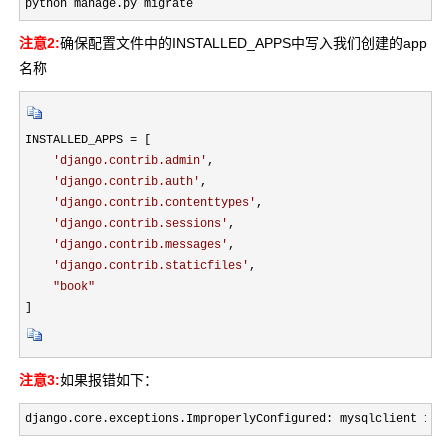
python manage.py migrate
注意2:
确保配置文件中的INSTALLED_APPS中写入我们创建的app
名称
INSTALLED_APPS =
 [

'
django.contrib.admin
'
,

'
django.contrib.auth
'
,

'
django.contrib.contenttypes
'
,

'
django.contrib.sessions
'
,

'
django.contrib.messages
'
,

'
django.contrib.staticfiles
'
,

"
book
"
]
注意3:
如果报错如下：
django.core.exceptions.ImproperlyConfigured: mysqlclient 1.3