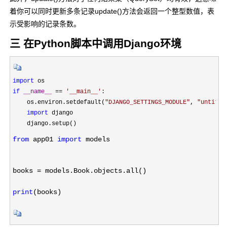
着你可以同时更新多条记录update()方法会返回一个整型数值，表
示受影响的记录条数。
三 在Python脚本中调用Django环境
import
if
__name__
 == 
'
__main__
'
:

    os.environ.setdefault(
"
DJANGO_SETTINGS_MODULE
"
, 
"
untitle
import
 django

from
 app01 
import
 models
books =
 models.Book.objects.all()
print
(books)