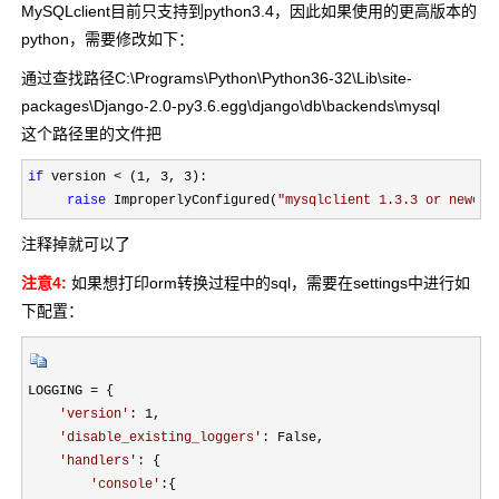
MySQLclient目前只支持到python3.4，因此如果使用的更高版本的
python，需要修改如下：
通过查找路径C:\Programs\Python\Python36-32\Lib\site-
packages\Django-2.0-py3.6.egg\django\db\backends\mysql
这个路径里的文件把
if
 version < (1, 3, 3
):

raise
 ImproperlyConfigured(
"
mysqlclient 1.3.3 or newer 
注释掉就可以了
注意4:
如果想打印orm转换过程中的sql，需要在settings中进行如
下配置：
LOGGING =
 {

'
version
'
: 1
,

'
disable_existing_loggers
'
: False,

'
handlers
'
: {

'
console
'
:{
