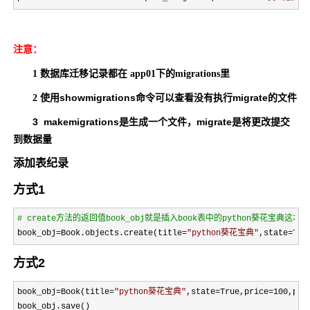
注意：
1 数据库迁移记录都在 app01下的migrations里
showmigrations命令可以查看没有执行migrate的文件
2 使用
3 makemigrations是生成一个文件，migrate是将更改提交
到数据量
添加表纪录
方式1
#
 create方法的返回值book_obj就是插入book表中的python葵花宝典这
book_obj=Book.objects.create(title=
"
python葵花宝典
"
,state=Tru
方式2
book_obj=Book(title=
"
python葵花宝典
"
,state=True,price=100,pub
book_obj.save()