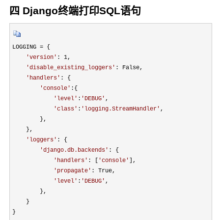
四 Django终端打印SQL语句
LOGGING =
 {

'
version
'
: 1
,

'
disable_existing_loggers
'
: False,

'
handlers
'
: {

'
console
'
:{

'
level
'
:
'
DEBUG
'
,

'
class
'
:
'
logging.StreamHandler
'
,

        },

    },

'
loggers
'
: {

'
django.db.backends
'
: {

'
handlers
'
: [
'
console
'
],

'
propagate
'
: True,

'
level
'
:
'
DEBUG
'
,

        },

    }

}