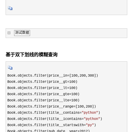
测试数据
基于双下划线的模糊查询
Book.objects.filter(price__in=[100,200,300
])

Book.objects.filter(price__gt
=100
)

Book.objects.filter(price__lt
=100
)

Book.objects.filter(price__gte
=100
)

Book.objects.filter(price__lte
=100
)

Book.objects.filter(price__range
=[100,200
])

Book.objects.filter(title__contains
=
"
python
"
)

Book.objects.filter(title__icontains
=
"
python
"
)

Book.objects.filter(title__startswith
=
"
py
"
)

Book.objects.filter(pub_date__year
=2012)