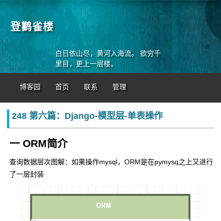
登鹳雀楼
白日依山尽，黄河入海流。 欲穷千
里目，更上一层楼。
博客园
首页
联系
管理
248 第六篇：Django-模型层-单表操作
一 ORM简介
查询数据层次图解：如果操作mysql，ORM是在pymysq之上又进行
了一层封装