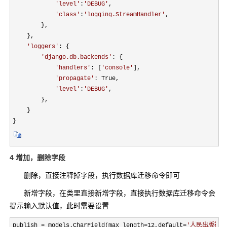
'
level
'
:
'
DEBUG
'
,

'
class
'
:
'
logging.StreamHandler
'
,

        },

    },

'
loggers
'
: {

'
django.db.backends
'
: {

'
handlers
'
: [
'
console
'
],

'
propagate
'
: True,

'
level
'
:
'
DEBUG
'
,

        },

    }

}
4 增加，删除字段
删除，直接注释掉字段，执行数据库迁移命令即可
新增字段，在类里直接新增字段，直接执行数据库迁移命令会
提示输入默认值，此时需要设置
publish = models.CharField(max_length=12,default=
'
人民出版社
'