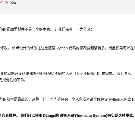
>
" %
 now

到你的视图里却并不是一个好主意。 让我们来看一下为什么：
的修改。 站点设计的修改往往比底层 Python 代码的修改要频繁得多，因此如果可以
大多数专业的网站开发环境都将他们分配给不同的人员（甚至不同部门）来完成。 设计者和
来完成他们的工作。
行的效率是最高的，远胜于让一个人等待另一个人完成对某个既包含 Python又包含 HT
易维护。 我们可以使用 Django的
模板系统
(Template System)来实现这种模