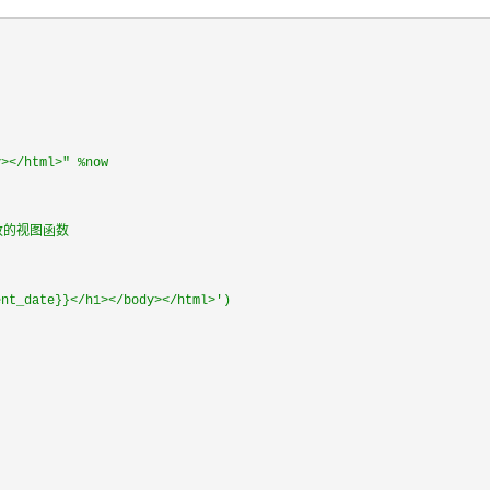
></html>" %now
板修改的视图函数
t_date}}</h1></body></html>')