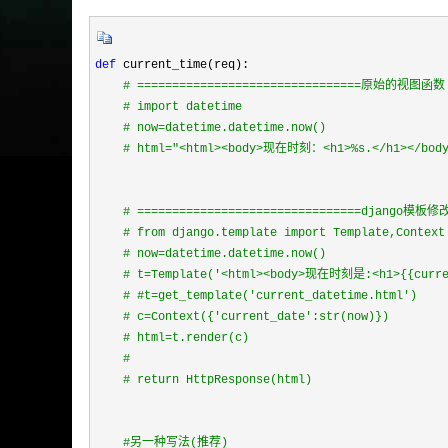
def
 current_time(req):

#
 ================================原始的视图函数
#
 import datetime
#
 now=datetime.datetime.now()
#
 html="<html><body>现在时刻：<h1>%s.</h1></body
#
 ================================django模
#
 from django.template import Template,Context
#
 now=datetime.datetime.now()
#
 t=Template('<html><body>现在时刻是:<h1>{{curren
#
 #t=get_template('current_datetime.html')
#
 c=Context({'current_date':str(now)})
#
 html=t.render(c)
#
 return HttpResponse(html)
#
另一种写法(推荐)