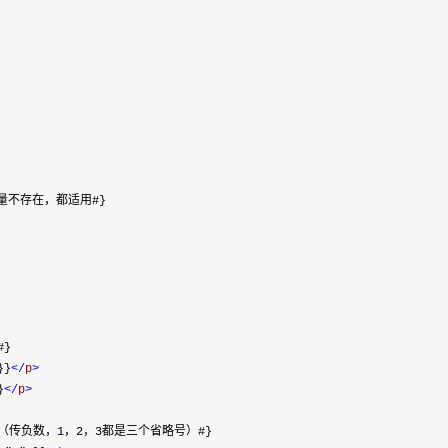
变量不存在，都适用#}

}

}}
</
p
>
}
</
p
>
号（传负数，1，2，3都是三个省略号）#}
