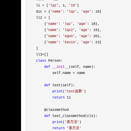
    li 
= [
'
lqz
'
, 1, 
'
18
'
]

    dic 
= {
'
name
'
: 
'
lqz
'
, 
'
age
'
: 18
}

    ll2 
=
 [

        {
'
name
'
: 
'
lqz
'
, 
'
age
'
: 18
},

        {
'
name
'
: 
'
lqz2
'
, 
'
age
'
: 19
},

        {
'
name
'
: 
'
egon
'
, 
'
age
'
: 20
},

        {
'
name
'
: 
'
kevin
'
, 
'
age
'
: 23
}

    ]

    ll3
=
[]

class
 Person:

def
__init__
(self, name):

            self.name 
=
 name

def
 test(self):

print
(
'
test函数
'
)

return
 11
        @classmethod

def
 test_classmethod(cls):

print
(
'
类方法
'
)

return
'
类方法
'