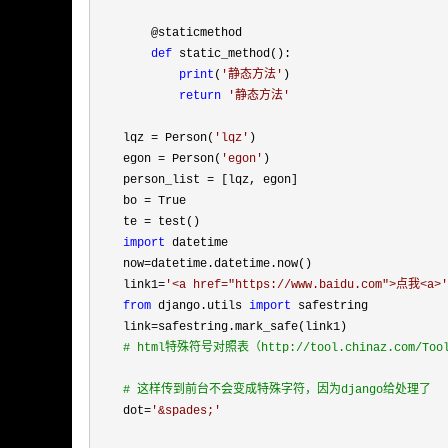
        @staticmethod

def
 static_method():

print
(
'
静态方法
'
)

return
'
静态方法
'
    lqz 
= Person(
'
lqz
'
)

    egon 
= Person(
'
egon
'
)

    person_list 
=
 [lqz, egon]

    bo 
=
 True

    te 
=
 test()

import
 datetime

    now
=
datetime.datetime.now()

    link1
=
'
<a href="https://www.baidu.com">点我<a>
'
from
 django.utils 
import
 safestring

    link
=
safestring.mark_safe(link1)

#
 html特殊符号对照表（http://tool.chinaz.com/Tool
#
 这样传到前台不会变成特殊字符，因为django给处理了
    dot=
'
&spades;
'