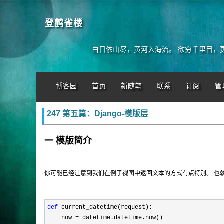
登鹳雀楼
白日依山尽，黄河入海流。 欲穷千里目，
博客园
首页
新随笔
联系
订阅
管
247 第五篇：Django-模版层
一 模版简介
你可能已经注意到我们在例子视图中返回文本的方式有点特别。 也就是说
def
 current_datetime(request):

    now =
 datetime.datetime.now()
