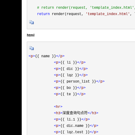
#
 return render(request, 'template_index.html'
return
 render(request, 
'
template_index.html
'
, 
html
<
p
>
{{ name }}
</
p
>
<
p
>
{{ li }}
</
p
>
<
p
>
{{ dic }}
</
p
>
<
p
>
{{ lqz }}
</
p
>
<
p
>
{{ person_list }}
</
p
>
<
p
>
{{ bo }}
</
p
>
<
p
>
{{ te }}
</
p
>
<
hr
>
<
h3
>
深度查询句点符
</
h3
>
<
p
>
{{ li.1 }}
</
p
>
<
p
>
{{ dic.name }}
</
p
>
<
p
>
{{ lqz.test }}
</
p
>