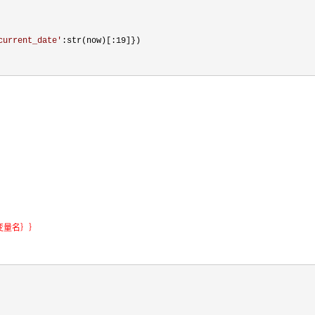
current_date
'
:str(now)[:19]})
｛变量名｝｝