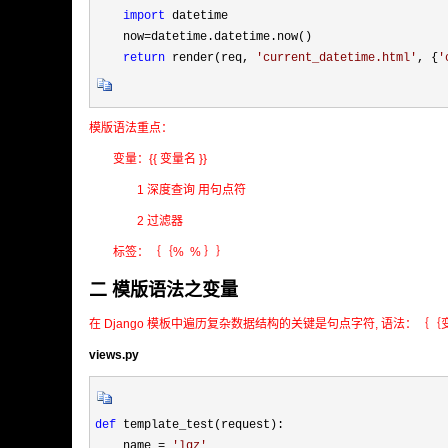
import
 datetime

    now
=
datetime.datetime.now()

return
 render(req, 
'
current_datetime.html
'
, {
'
模版语法重点：
变量：{{ 变量名 }}
1 深度查询 用句点符
2 过滤器
标签：｛｛% % ｝｝
二 模版语法之变量
在 Django 模板中遍历复杂数据结构的关键是句点字符, 语法：｛
views.py
def
 template_test(request):

    name 
= 
'
lqz
'