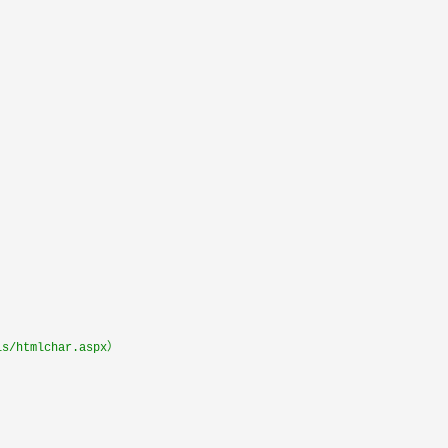
s/htmlchar.aspx）