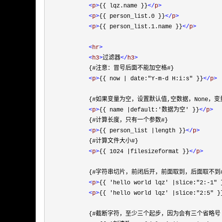
<
p
>
{{ lqz.name }}
</
p
>
<
p
>
{{ person_list.0 }}
</
p
>
<
p
>
{{ person_list.1.name }}
</
p
>
<
hr
>
<
h3
>
过滤器
</
h3
>
            {#注意：冒号后面不能加空格#}

<
p
>
{{ now | date:"Y-m-d H:i:s" }}
</
p
>
            {#如果变量为空，设置默认值,空数据，None，
<
p
>
{{ name |default:'数据为空' }}
</
p
>
            {#计算长度，只有一个参数#}

<
p
>
{{ person_list |length }}
</
p
>
            {#计算文件大小#}

<
p
>
{{ 1024 |filesizeformat }}
</
p
>
            {#字符串切片，前闭后开，前面取到，后面取不到#
<
p
>
{{ 'hello world lqz' |slice:"2:-1" 
<
p
>
{{ 'hello world lqz' |slice:"2:5" }
            {#截断字符，至少三个起步，因为会有三个省略