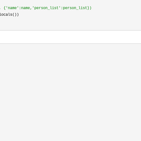
, {'name':name,'person_list':person_list})
locals())