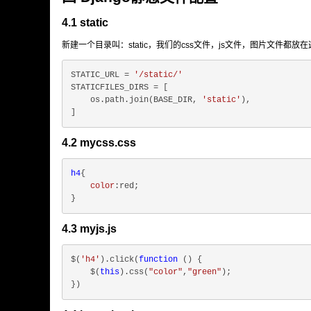
4.1 static
新建一个目录叫：static，我们的css文件，js文件，图片文件都放
STATIC_URL = 
'/static/'
STATICFILES_DIRS = [

    os.path.join(BASE_DIR, 
'static'
),

4.2 mycss.css
h4
{

color
:red;

4.3 myjs.js
$(
'h4'
).click(
function
 () 
{

    $(
this
).css(
"color"
,
"green"
);
