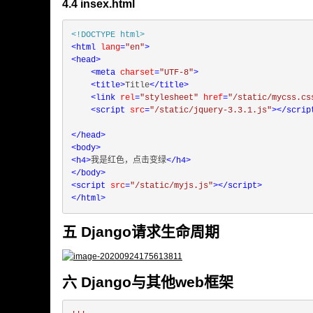
4.4 insex.html
<!DOCTYPE 
html
>
<
html
lang
=
"en"
>
<
head
>
<
meta
charset
=
"UTF-8"
>
<
title
>
Title
</
title
>
<
link
rel
=
"stylesheet"
href
=
"/static/mycss.cs
<
script
src
=
"/static/jquery-3.3.1.js"
>
</
scrip
</
head
>
<
body
>
<
h4
>
我是红色，点击变绿
</
h4
>
</
body
>
<
script
src
=
"/static/myjs.js"
>
</
script
>
</
html
>
五 Django请求生命周期
六 Django与其他web框架