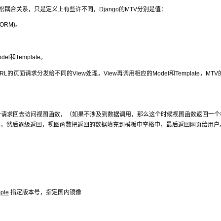
持松耦合关系，只是定义上有些许不同，Django的MTV分别是值：
ORM)。
l和Template。
面请求分发给不同的View处理，View再调用相应的Model和Template，MT
，这个请求回去访问视图函数，（如果不涉及到数据调用，那么这个时候视图函数返回一
据，然后逐级返回，视图函数把返回的数据填充到模板中空格中，最后返回网页给用户
mple
指定版本号，指定国内镜像