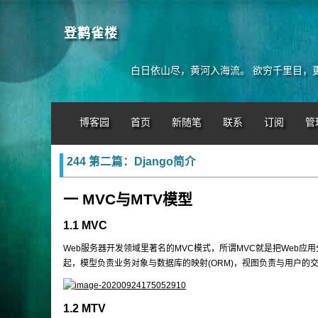
登鹳雀楼
白日依山尽，黄河入海流。 欲穷千里目，
博客园
首页
新随笔
联系
订阅
管
244 第二篇：Django简介
一 MVC与MTV模型
1.1 MVC
Web服务器开发领域里著名的MVC模式，所谓MVC就是把Web应用
起，模型负责业务对象与数据库的映射(ORM)，视图负责与用户的
1.2 MTV