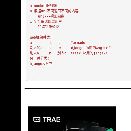
'''

a socket服务端

b 根据url不同返回不同的内容

    url---视图函数

c 字符串返回给用户

    特殊字符替换

Web框架种类：

a         b   c     Tornado

别人的a   b    c     django（a用的wsgiref）

别人a     b   别人c  flask（c用的jinja2）

另一种分类：

Django和其它

'''