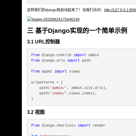
这样我们的django就启动起来了！当我们访问：
http://127.0.0.
三 基于Django实现的一个简单示例
3.1 URL控制器
from
 django.contrib 
import
from
 django.urls 
import
 path

from
 app01 
import
 views

urlpatterns = [

    path(
'admin/'
, admin.site.urls),

    path(
'index/'
,views.index),

3.2 视图
from
 django.shortcuts 
import
 render
