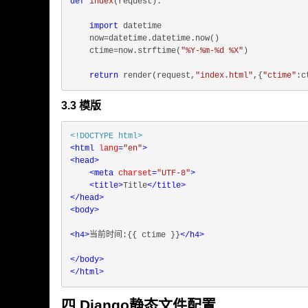
def
index
(
request
):
import
 datetime

    now=datetime.datetime.now()

    ctime=now.strftime(
"%Y-%m-%d %X"
)

return
 render(request,
"index.html"
,{
"ctime"
3.3 模版
<!DOCTYPE 
html
>
<
html
lang
=
"en"
>
<
head
>
<
meta
charset
=
"UTF-8"
>
<
title
>
Title
</
title
>
</
head
>
<
body
>
<
h4
>
当前时间:{{ ctime }}
</
h4
>
</
body
>
</
html
>
四 Django静态文件配置