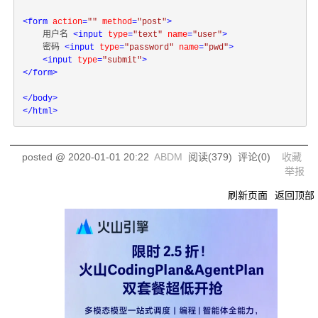
<
form
action
=
""
method
=
"post"
>
    用户名 
<
input
type
=
"text"
name
=
"user"
>
    密码 
<
input
type
=
"password"
name
=
"pwd"
>
<
input
type
=
"submit"
>
</
form
>
</
body
>
</
html
>
posted @
2020-01-01 20:22
ABDM
阅读(
379
) 评论(
0
)
收藏
举报
刷新页面
返回顶部