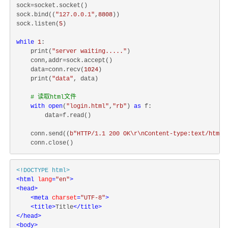
sock=socket.socket()

sock.bind((
"127.0.0.1"
,
8808
))

sock.listen(
5
)

while
1
:

    print(
"server waiting....."
)

    conn,addr=sock.accept()

    data=conn.recv(
1024
)

    print(
"data"
, data)

# 读取html文件
with
open
(
"login.html"
,
"rb"
) 
as
 f:

        data=f.read()

    conn.send((
b"HTTP/1.1 200 OK\r\nContent-type:text/html\
<!DOCTYPE 
html
>
<
html
lang
=
"en"
>
<
head
>
<
meta
charset
=
"UTF-8"
>
<
title
>
Title
</
title
>
</
head
>
<
body
>