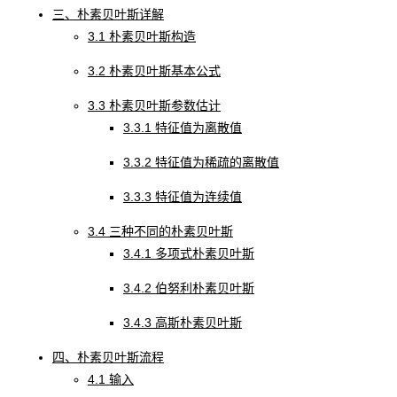
三、朴素贝叶斯详解
3.1 朴素贝叶斯构造
3.2 朴素贝叶斯基本公式
3.3 朴素贝叶斯参数估计
3.3.1 特征值为离散值
3.3.2 特征值为稀疏的离散值
3.3.3 特征值为连续值
3.4 三种不同的朴素贝叶斯
3.4.1 多项式朴素贝叶斯
3.4.2 伯努利朴素贝叶斯
3.4.3 高斯朴素贝叶斯
四、朴素贝叶斯流程
4.1 输入