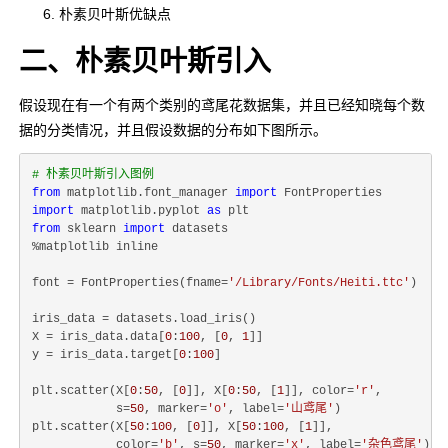
朴素贝叶斯优缺点
二、朴素贝叶斯引入
假设现在有一个有两个类别的鸢尾花数据集，并且已经知晓每个数
据的分类情况，并且假设数据的分布如下图所示。
# 朴素贝叶斯引入图例
from
 matplotlib.font_manager 
import
import
 matplotlib.pyplot 
as
from
 sklearn 
import
 datasets

%matplotlib inline

font = FontProperties(fname=
'/Library/Fonts/Heiti.ttc'
)

iris_data = datasets.load_iris()

X = iris_data.data[
0
:
100
, [
0
, 
1
]]

y = iris_data.target[
0
:
100
]

plt.scatter(X[
0
:
50
, [
0
]], X[
0
:
50
, [
1
]], color=
'r'
,

            s=
50
, marker=
'o'
, label=
'山鸢尾'
)

plt.scatter(X[
50
:
100
, [
0
]], X[
50
:
100
, [
1
]],

            color=
'b'
, s=
50
, marker=
'x'
, label=
'杂色鸢尾'
)
