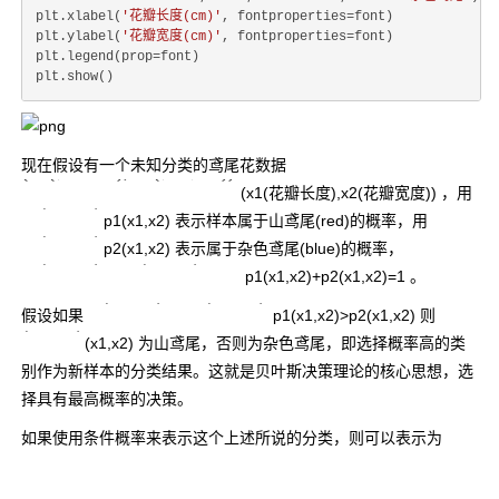
plt.xlabel(
'花瓣长度(cm)'
, fontproperties=font)

plt.ylabel(
'花瓣宽度(cm)'
, fontproperties=font)

plt.legend(prop=font)

x
x
1
2
p
x
x
1
1
2
现在假设有一个未知分类的鸢尾花数据
(
(
)
,
(
)
)
p
x
x
花
瓣
长
度
花
瓣
宽
度
2
1
2
(x1(花瓣长度),x2(花瓣宽度))
，用
(
,
)
p
x
x
p
x
x
1
1
2
2
1
2
p1(x1,x2)
表示样本属于山鸢尾(red)的概率，用
(
,
)
p
x
x
p
x
x
1
1
2
2
1
2
p2(x1,x2)
表示属于杂色鸢尾(blue)的概率，
(
,
)
+
(
,
)
=
1
x
x
1
2
p1(x1,x2)+p2(x1,x2)=1
。
x
x
x
x
1
2
1
2
(
,
)
>
(
,
)
x
x
x
x
假设如果
p1(x1,x2)>p2(x1,x2)
则
1
2
1
2
(
,
)
p
(
r
e
d
|
,
)
>
p
(
b
l
u
e
|
,
)
样
本
属
于
山
(x1,x2)
为山鸢尾，否则为杂色鸢尾，即选择概率高的类
p
(
r
e
d
|
,
)
<
p
(
b
l
u
e
|
,
)
样
本
属
于
杂
别作为新样本的分类结果。这就是贝叶斯决策理论的核心思想，选
鸢
尾
(1)
择具有最高概率的决策。
色
鸢
尾
(2)
如果使用条件概率来表示这个上述所说的分类，则可以表示为