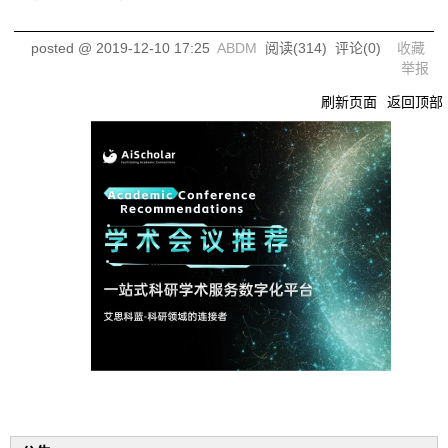
posted @
2019-12-10 17:25
ABDM
阅读(
314
) 评论(
0
)
收藏
举报
刷新页面
返回顶部