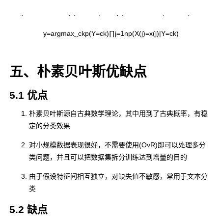
y
=
p
(
Y
=
)
p
(
=
|
Y
=
)
y=argmax⏟ckp(Y=ck)∏j=1np(X(j)=x(j)|Y=ck)
五、朴素贝叶斯优缺点
5.1 优点
朴素贝叶斯源自古典数学理论，其中用到了古典概率，有稳
定的分类效果
对小规模数据表现很好，不需要使用(OvR)即可以处理多分
类问题，并且可以把数据集拆分训练达到增量的目的
由于假设特征间相互独立，对缺失值不敏感，常用于文本分
类
5.2 缺点