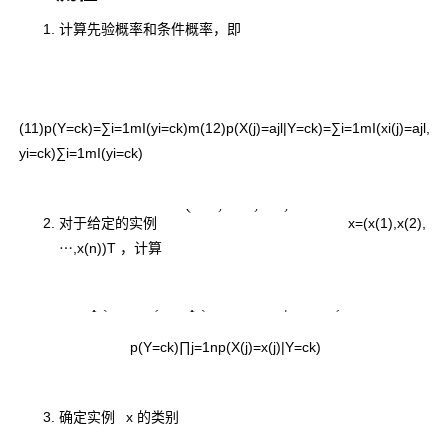
计算先验概率和条件概率，即
(11)p(Y=ck)=∑i=1mI(yi=ck)m(12)p(X(j)=ajl|Y=ck)=∑i=1mI(xi(j)=ajl,
T
x
x
x
)
yi=ck)∑i=1mI(yi=ck)
(
1
)
(
2
)
(
n
)
x
=
(
,
,
⋯
,
对于给定的实例
x=(x(1),x(2),
n
⋯,x(n))T
，计算
(
j
)
(
j
)
c
∏
X
x
c
k
k
j
=
1
p
(
Y
=
)
p
(
=
|
Y
=
)
p(Y=ck)∏j=1np(X(j)=x(j)|Y=ck)









a
r
g
m
a
x
x
c
n
k
确定实例
x
的类别
(
j
)
(
j
)
c
∏
X
x
c
k
k
j
=
1