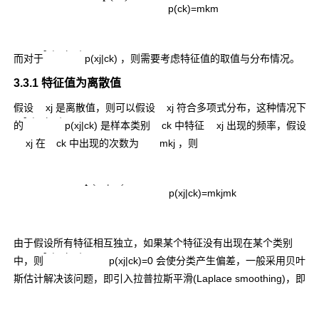
x
c
p(ck)=mkm
j
k
p
(
|
)
x
x
而对于
p(xj|ck)
，则需要考虑特征值的取值与分布情况。
j
j
k
k
j
j
x
c
c
x
j
k
k
j
3.3.1 特征值为离散值
x
c
m
m
j
k
假设
xj
是离散值，则可以假设
xj
符合多项式分布，这种情况下
p
(
|
)
m
k
的
p(xj|ck)
是样本类别
ck
中特征
xj
出现的频率，假设
x
c
xj
在
ck
中出现的次数为
mkj
，则
j
k
p
(
|
)
=
p(xj|ck)=mkjmk
k
j
x
c
j
k
m
由于假设所有特征相互独立，如果某个特征没有出现在某个类别
p
(
|
)
=
0
m
S
k
j
中，则
p(xj|ck)=0
会使分类产生偏差，一般采用贝叶
+
λ
x
c
斯估计解决该问题，即引入拉普拉斯平滑(Laplace smoothing)，即
j
k
+
λ
p
(
|
)
=