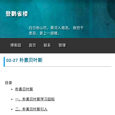
登鹳雀楼
白日依山尽，黄河入海流。 欲穷千
里目，更上一层楼。
博客园
首页
联系
管理
02-27 朴素贝叶斯
目录
朴素贝叶斯
一、朴素贝叶斯学习目标
二、朴素贝叶斯引入