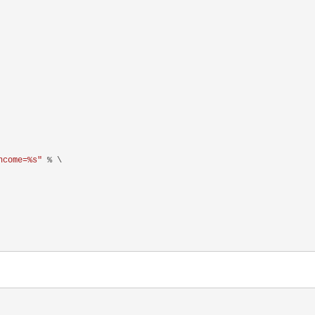
ncome=%s"
 % \
