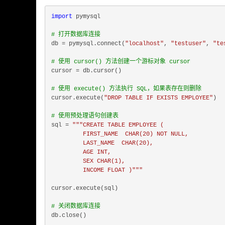
import
 pymysql

# 打开数据库连接
db = pymysql.connect(
"localhost"
, 
"testuser"
, 
"te
# 使用 cursor() 方法创建一个游标对象 cursor
cursor = db.cursor()

# 使用 execute() 方法执行 SQL，如果表存在则删除
cursor.execute(
"DROP TABLE IF EXISTS EMPLOYEE"
)

# 使用预处理语句创建表
sql = 
"""CREATE TABLE EMPLOYEE (

         FIRST_NAME  CHAR(20) NOT NULL,

         LAST_NAME  CHAR(20),

         AGE INT,  

         SEX CHAR(1),

         INCOME FLOAT )"""
cursor.execute(sql)

# 关闭数据库连接