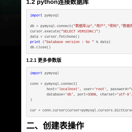
1.2 python连接数据库
import
 pymysql

db = pymysql.connect(
"数据库ip"
,
"用户"
,
"密码"
,
"数据
cursor.execute(
"SELECT VERSION()"
)               
data = cursor.fetchone()                         
print
 (
"Database version : %s "
 % data)

db.close()                                       
1.2.1 更多参数版
import
 pymysql

conn = pymysql.connect(

        host=
'localhost'
, user=
'root'
, password=
"
        database=
'db'
, port=
3306
, charset=
'utf-8'
)

二、创建表操作