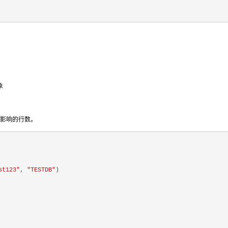
象
法后影响的行数。
st123"
, 
"TESTDB"
)
