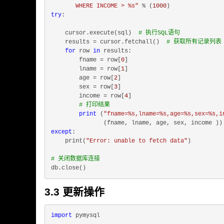
       WHERE INCOME > %s"
 % (
1000
try
:

    cursor.execute(sql)  
# 执行SQL语句
    results = cursor.fetchall()  
# 获取所有记录列表
for
 row 
in
 results:

        fname = row[
0
]

        lname = row[
1
]

        age = row[
2
]

        sex = row[
3
]

        income = row[
4
]

# 打印结果
print
 (
"fname=%s,lname=%s,age=%s,sex=%s,i
except
:

    print(
"Error: unable to fetch data"
)

# 关闭数据库连接
3.3 更新操作
import
 pymysql
