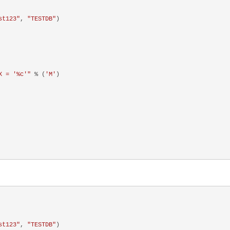
st123"
, 
"TESTDB"
)

X = '%c'"
 % (
'M'
st123"
, 
"TESTDB"
)
