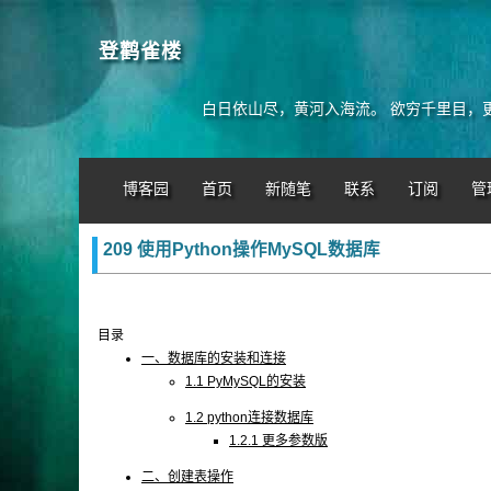
登鹳雀楼
白日依山尽，黄河入海流。 欲穷千里目，
博客园
首页
新随笔
联系
订阅
管
209 使用Python操作MySQL数据库
目录
一、数据库的安装和连接
1.1 PyMySQL的安装
1.2 python连接数据库
1.2.1 更多参数版
二、创建表操作