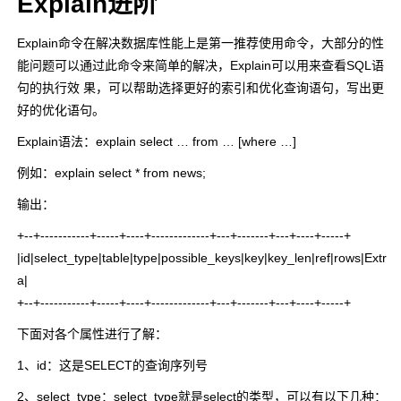
Explain进阶
Explain命令在解决数据库性能上是第一推荐使用命令，大部分的性
能问题可以通过此命令来简单的解决，Explain可以用来查看SQL语
句的执行效 果，可以帮助选择更好的索引和优化查询语句，写出更
好的优化语句。
Explain语法：
explain select … from … [where …]
例如：
explain select * from news;
输出：
+--+-----------+-----+----+-------------+---+-------+---+----+-----+
|id|select_type|table|type|possible_keys|key|key_len|ref|rows|Extr
a|
+--+-----------+-----+----+-------------+---+-------+---+----+-----+
下面对各个属性进行了解：
1、id：这是SELECT的查询序列号
2、select_type：select_type就是select的类型，可以有以下几种：