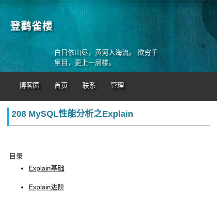
登鹳雀楼
白日依山尽，黄河入海流。 欲穷千
里目，更上一层楼。
博客园
首页
联系
管理
208 MySQL性能分析之Explain
目录
Explain基础
Explain进阶