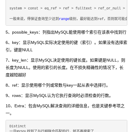
system > const > eq_ref > ref > fulltext > ref_or_null > in
一般来说，得保证查询至少达到
range
5、possible_keys：列指出MySQL能使用哪个索引在该表中找到行
6、key：显示MySQL实际决定使用的键（索引）。如果没有选择索
引，键是NULL
7、key_len：显示MySQL决定使用的键长度。如果键是NULL，则
长度为NULL。使用的索引的长度。在不损失精确性的情况下，长
度越短越好
8、ref：显示使用哪个列或常数与key一起从表中选择行。
9、rows：显示MySQL认为它执行查询时必须检查的行数。
10、Extra：包含MySQL解决查询的详细信息，也是关键参考项之
一。
Distinct

一旦MYSQL找到了与行相联合匹配的行，就不再搜索了
