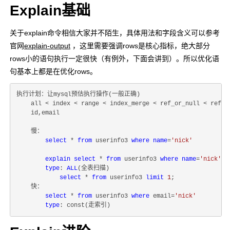
Explain基础
关于explain命令相信大家并不陌生，具体用法和字段含义可以参考
官网
explain-output
，这里需要强调rows是核心指标，绝大部分
rows小的语句执行一定很快（有例外，下面会讲到）。所以优化语
句基本上都是在优化rows。
执行计划：让mysql预估执行操作(一般正确)

    all < index < range < index_merge < ref_or_null < ref < 
    id,email

    慢：

select
 * 
from
 userinfo3 
where
name
=
'nick'
explain
select
 * 
from
 userinfo3 
where
name
=
'nick'
type
: 
ALL
(全表扫描)

select
 * 
from
 userinfo3 
limit
1
;

    快：

select
 * 
from
 userinfo3 
where
 email=
'nick'
type